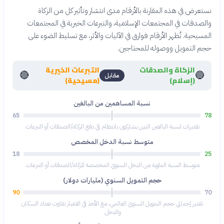
نستعرض في هذه المقارنة بالأرقام مدى انتشار وتأثير كل من الزكاة
والصدقات في المجتمعات الإسلامية، والتبرعات الخيرية في المجتمعات
المسيحية. تُظهر الأرقام فوارق في الآليات والأثر، مع تسليط الضوء على
حجم التمويل ووصوله للمحتاجين.
الزكاة والصدقات
التبرعات الخيرية
🔴
🔵
مقابل
(إسلام)
(مسيحية)
نسبة المساهمين من البالغين
65
78
تقديرات لنسبة البالغين الذين يشاركون بانتظام في دفع الزكاة/الصدقات أو التبرعات.
متوسط نسبة الدخل المخصص
18
25
متوسط النسبة المئوية من الدخل السنوي المخصصة للزكاة/الصدقات أو التبرعات.
حجم التمويل السنوي (مليارات دولار)
90
70
تقدير إجمالي حجم التمويل السنوي العالمي، مع الأخذ في الاعتبار تفاوت تعداد السكان
والدخل.