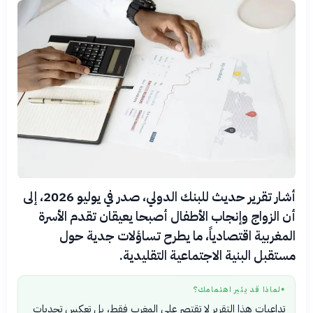
أشار تقرير حديث للبنك الدولي، صدر في يوليو 2026، إلى
أن الزواج وإنجاب الأطفال أصبحا يعيقان تقدم الأسرة
المغربية اقتصادياً، ما يطرح تساؤلات جدية حول
مستقبل البنية الاجتماعية التقليدية.
لماذا قد يثير اهتمامك؟
●
تداعيات هذا التقرير لا تقتصر على المغرب فقط، بل تعكس تحديات