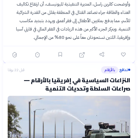
وأوضحت كاثرين راسل، المديرة التنفيذية لليونيسف، أن ارتفاع تكاليف
الغذاء والطاقة جراء تصاعد القتال في المنطقة يقلل من القدرة الشرائية
للأسر، مما يدفع بملايين الأطفال إلى فقر أعمق ويهدد بتبديد مكاسب
التنمية. ويتركز الجزء الأكبر من هذه الزيادات في الفقر المالي في قارتي آسيا
وإفريقيا، اللتين تستحوذان معاً على نحو 80% من الإجمالي.
تدافع
بالأرقام
قبل 22 يومًا
›
النزاعات السياسية في إفريقيا بالأرقام —
صراعات السلطة وتحديات التنمية