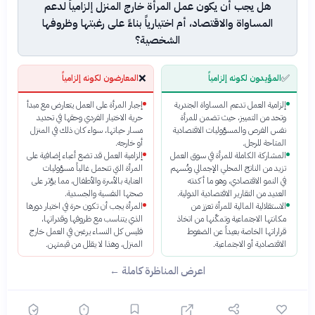
هل يجب أن يكون عمل المرأة خارج المنزل إلزامياً لدعم
المساواة والاقتصاد، أم اختيارياً بناءً على رغبتها وظروفها
الشخصية؟
❌
✅
المؤيدون لكونه إلزامياً
المعارضون لكونه إلزامياً
إلزامية العمل تدعم المساواة الجندرية
إجبار المرأة على العمل يتعارض مع مبدأ
وتحد من التمييز، حيث تضمن للمرأة
حرية الاختيار الفردي وحقها في تحديد
نفس الفرص والمسؤوليات الاقتصادية
مسار حياتها، سواء كان ذلك في المنزل
المتاحة للرجل.
أو خارجه.
المشاركة الكاملة للمرأة في سوق العمل
إلزامية العمل قد تضع أعباء إضافية على
تزيد من الناتج المحلي الإجمالي وتُسهم
المرأة التي تتحمل غالباً مسؤوليات
في النمو الاقتصادي، وهو ما أكدته
العناية بالأسرة والأطفال، مما يؤثر على
العديد من التقارير الاقتصادية الدولية.
صحتها النفسية والجسدية.
الاستقلالية المالية للمرأة تعزز من
المرأة يجب أن تكون حرة في اختيار دورها
مكانتها الاجتماعية وتمكّنها من اتخاذ
الذي يتناسب مع ظروفها وقدراتها،
قراراتها الخاصة بعيداً عن الضغوط
فليس كل النساء يرغبن في العمل خارج
الاقتصادية أو الاجتماعية.
المنزل، وهذا لا يقلل من قيمتهن.
اعرض المناظرة كاملة ←