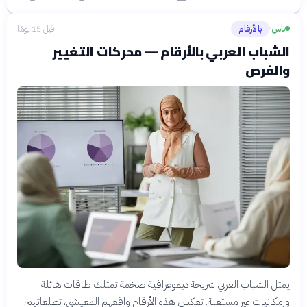
ناس
بالأرقام
قبل 15 يومًا
›
الشباب العربي بالأرقام — محركات التغيير
والفرص
يمثل الشباب العربي شريحة ديموغرافية ضخمة تمتلك طاقات هائلة
وإمكانيات غير مستغلة. تعكس هذه الأرقام واقعهم المعيشي، تطلعاتهم،