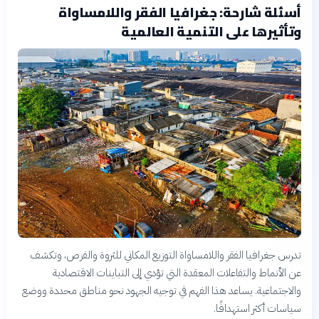
أسئلة شارحة: جغرافيا الفقر واللامساواة
وتأثيرها على التنمية العالمية
تدرس جغرافيا الفقر واللامساواة التوزيع المكاني للثروة والفرص، وتكشف
عن الأنماط والتفاعلات المعقدة التي تؤدي إلى التباينات الاقتصادية
والاجتماعية. يساعد هذا الفهم في توجيه الجهود نحو مناطق محددة ووضع
سياسات أكثر استهدافًا.