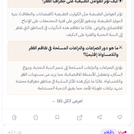
🌍
كيف تؤثر العوامل الطبيعية على جغرافيا الفقر؟
تؤثر العوامل الطبيعية مثل الكوارث الطبيعية (الفيضانات والجفاف)، ندرة
الموارد الطبيعية، وتدهور الأراضي على قدرة المجتمعات على الإنتاج
الاقتصادي والزراعي. غالبًا ما تتفاقم هذه التأثيرات في المناطق التي تفتقر
إلى البنية التحتية والقدرة على التكيف.
⚔️
ما هو دور الصراعات والنزاعات المسلحة في تفاقم الفقر
واللامساواة إقليميًا؟
تؤدي الصراعات والنزاعات المسلحة إلى تدمير البنية التحتية، ونزوح
السكان، وتعطيل الأنشطة الاقتصادية، مما يزيد من مستويات الفقر
واللامساواة. غالبًا ما تتركز هذه الآثار السلبية في مناطق جغرافية محددة
تشهد نزاعات طويلة الأمد، مما يعيق التنمية المستدامة.
اعرض الكل (8) ←
مرايا
بالأرقام
قبل 9 أيام
›