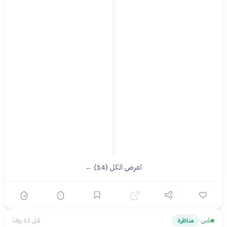
اعرض الكل (14) ←
ناس
مناظرة
قبل 12 يومًا
›