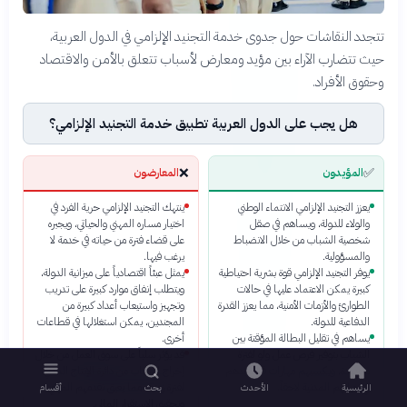
تتجدد النقاشات حول جدوى خدمة التجنيد الإلزامي في الدول العربية،
حيث تتضارب الآراء بين مؤيد ومعارض لأسباب تتعلق بالأمن والاقتصاد
وحقوق الأفراد.
هل يجب على الدول العربية تطبيق خدمة التجنيد الإلزامي؟
❌
✅
المؤيدون
المعارضون
يعزز التجنيد الإلزامي الانتماء الوطني
ينتهك التجنيد الإلزامي حرية الفرد في
والولاء للدولة، ويساهم في صقل
اختيار مساره المهني والحياتي، ويجبره
شخصية الشباب من خلال الانضباط
على قضاء فترة من حياته في خدمة لا
والمسؤولية.
يرغب فيها.
يوفر التجنيد الإلزامي قوة بشرية احتياطية
يمثل عبئاً اقتصادياً على ميزانية الدولة،
كبيرة يمكن الاعتماد عليها في حالات
ويتطلب إنفاق موارد كبيرة على تدريب
الطوارئ والأزمات الأمنية، مما يعزز القدرة
وتجهيز واستيعاب أعداد كبيرة من
الدفاعية للدولة.
المجندين، يمكن استغلالها في قطاعات
يساهم في تقليل البطالة المؤقتة بين
أخرى.
الشباب بتوفير فرص عمل ولو لفترة
قد يؤثر سلباً على سوق العمل من خلال
محدودة، ويكسبهم مهارات قد تفيدهم
إخراج الشباب من دائرة الإنتاج المدني
في حياتهم المدنية لاحقاً.
لفترة زمنية، مما يعيق تقدمهم المهني
الرئيسية
الأحدث
بحث
أقسام
وتحقيق الاستقرار المالي.