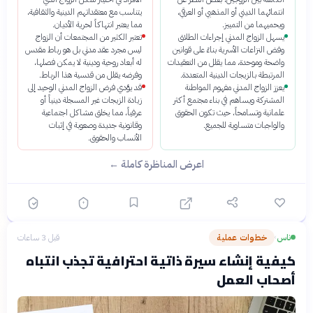
انتمائهما الديني أو المذهبي أو العرقي،
يتناسب مع معتقداتهم الدينية والثقافية،
ويحميهما من التمييز.
مما يعتبر انتهاكاً لحرية الأديان.
يسهل الزواج المدني إجراءات الطلاق
تعتبر الكثير من المجتمعات أن الزواج
وفض النزاعات الأسرية بناءً على قوانين
ليس مجرد عقد مدني بل هو رباط مقدس
واضحة وموحدة، مما يقلل من التعقيدات
له أبعاد روحية ودينية لا يمكن فصلها،
المرتبطة بالزيجات الدينية المتعددة.
وفرضه يقلل من قدسية هذا الرباط.
يعزز الزواج المدني مفهوم المواطنة
قد يؤدي فرض الزواج المدني الوحيد إلى
المشتركة ويساهم في بناء مجتمع أكثر
زيادة الزيجات غير المسجلة دينياً أو
علمانية وتسامحاً، حيث تكون الحقوق
عرفياً، مما يخلق مشاكل اجتماعية
والواجبات متساوية للجميع.
وقانونية جديدة وصعوبة في إثبات
الأنساب والحقوق.
اعرض المناظرة كاملة ←
ناس
خطوات عملية
قبل 3 ساعات
›
كيفية إنشاء سيرة ذاتية احترافية تجذب انتباه
أصحاب العمل