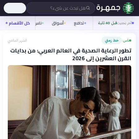
هل تبحث عن شيء؟
تدافع
أسواق
ناس
روح
كل الأقسام
شيفر
آخر تحديث
قبل 40 ثانية
ناس
خط زمني
الشهر الماضي
›
تطور الرعاية الصحية في العالم العربي: من بدايات
القرن العشرين إلى 2026