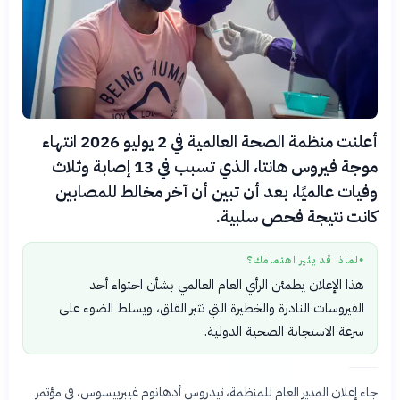
أعلنت منظمة الصحة العالمية في 2 يوليو 2026 انتهاء
موجة فيروس هانتا، الذي تسبب في 13 إصابة وثلاث
وفيات عالميًا، بعد أن تبين أن آخر مخالط للمصابين
كانت نتيجة فحص سلبية.
لماذا قد يثير اهتمامك؟
●
هذا الإعلان يطمئن الرأي العام العالمي بشأن احتواء أحد
الفيروسات النادرة والخطيرة التي تثير القلق، ويسلط الضوء على
سرعة الاستجابة الصحية الدولية.
جاء إعلان المدير العام للمنظمة، تيدروس أدهانوم غيبرييسوس، في مؤتمر