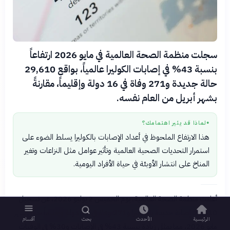
سجلت منظمة الصحة العالمية في مايو 2026 ارتفاعاً
بنسبة 43% في إصابات الكوليرا عالمياً، بواقع 29,610
حالة جديدة و271 وفاة في 16 دولة وإقليماً، مقارنةً
بشهر أبريل من العام نفسه.
لماذا قد يثير اهتمامك؟
●
هذا الارتفاع الملحوظ في أعداد الإصابات بالكوليرا يسلط الضوء على
استمرار التحديات الصحية العالمية وتأثير عوامل مثل النزاعات وتغير
المناخ على انتشار الأوبئة في حياة الأفراد اليومية.
أعلنت منظمة الصحة العالمية، يوم الخميس 2 يوليو 2026، عن تسجيل
29,610 إصابة جديدة بالكوليرا و271 وفاة في 16 دولة وإقليماً خلال شهر
الرئيسية
الأحدث
بحث
أقسام
مايو 2026، مما يمثل زيادة بنسبة 43% في الإصابات و30% في الوفيات