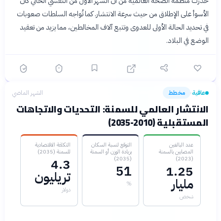
حذرت منظمة الصحة العالمية من أن الشهر الأول من التفشي الحالي كان
الأسوأ على الإطلاق من حيث سرعة الانتشار. كما تُواجه السلطات صعوبات
في تحديد الحالة الأولى للعدوى وتتبع آلاف المخالطين، مما يزيد من تعقيد
الوضع في البلاد.
عافية
مخطط
الشهر الماضي
›
الانتشار العالمي للسمنة: التحديات والاتجاهات
المستقبلية (2010-2035)
عدد البالغين
التوقع لنسبة السكان
التكلفة الاقتصادية
المصابين بالسمنة
بزيادة الوزن أو السمنة
للسمنة (2035)
(2035)
(2023)
4.3
51
1.25
تريليون
مليار
%
دولار
شخص