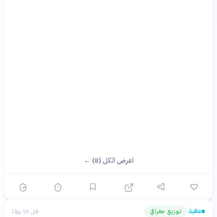
اعرض الكل (8) ←
عافية
توزيع جغرافي
قبل 16 يومًا
›