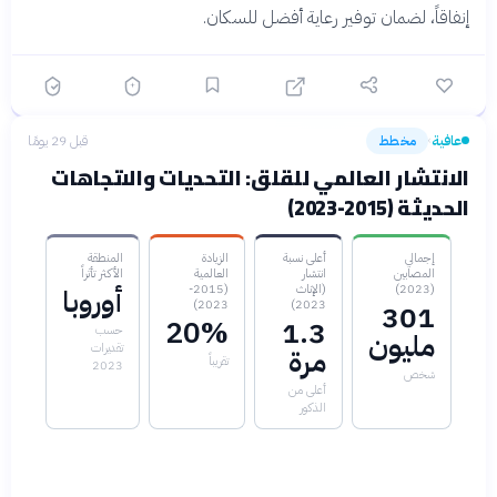
إنفاقاً، لضمان توفير رعاية أفضل للسكان.
عافية
مخطط
قبل 29 يومًا
›
الانتشار العالمي للقلق: التحديات والاتجاهات
الحديثة (2015-2023)
إجمالي
أعلى نسبة
الزيادة
المنطقة
المصابين
انتشار
العالمية
الأكثر تأثراً
(2023)
(الإناث
(2015-
أوروبا
2023)
2023)
301
20%
1.3
حسب
مليون
تقديرات
مرة
تقريباً
2023
شخص
أعلى من
الذكور