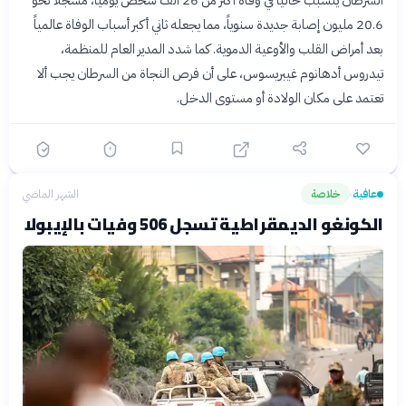
السرطان يتسبب حالياً في وفاة أكثر من 26 ألف شخص يومياً، مسجلاً نحو
20.6 مليون إصابة جديدة سنوياً، مما يجعله ثاني أكبر أسباب الوفاة عالمياً
بعد أمراض القلب والأوعية الدموية. كما شدد المدير العام للمنظمة،
تيدروس أدهانوم غيبريسوس، على أن فرص النجاة من السرطان يجب ألا
تعتمد على مكان الولادة أو مستوى الدخل.
عافية
خلاصة
الشهر الماضي
›
الكونغو الديمقراطية تسجل 506 وفيات بالإيبولا