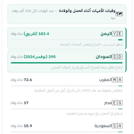
وفيات الأمهات أثناء الحمل والولادة
—
عدد الوفيات لكل 100 ألف ولادة
🗺️
حية
اليمن
🇾🇪
183.4 (تقريبي)
حالة وفاة
تدهور كبير بسبب الصراع ونقص الخدمات الصحية.
السودان
🇸🇩
295 (نوفمبر 2024)
حالة وفاة
ارتفاع مقلق نتيجة للصراع المسلح وانهيار النظام الصحي.
المغرب
🇲🇦
72.6
حالة وفاة
انخفاض ملحوظ منذ عام 2000، لكن لا يزال أعلى من الدول المتقدمة.
مصر
🇪🇬
17
حالة وفاة
استقرار في المعدل مع جهود مستمرة لخفضه.
السعودية
🇸🇦
15.9
حالة وفاة