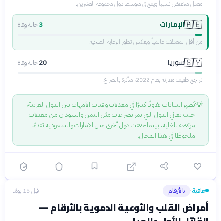
معدل منخفض نسبياً ويقع في متوسط دول مجموعة العشرين.
الإمارات
🇦🇪
3
حالة وفاة
من أقل المعدلات عالمياً ويعكس تطور الرعاية الصحية.
سوريا
🇸🇾
20
حالة وفاة
تراجع طفيف مقارنة بعام 2022، متأثرة بالصراع.
💡
تُظهر البيانات تفاوتًا كبيرًا في معدلات وفيات الأمهات بين الدول العربية،
حيث تعاني الدول التي تمر بصراعات مثل اليمن والسودان من معدلات
مرتفعة للغاية، بينما حققت دول أخرى مثل الإمارات والسعودية تقدمًا
ملحوظًا في هذا المجال.
عافية
بالأرقام
قبل 16 يومًا
›
أمراض القلب والأوعية الدموية بالأرقام —
القاتل الأول عالمياً