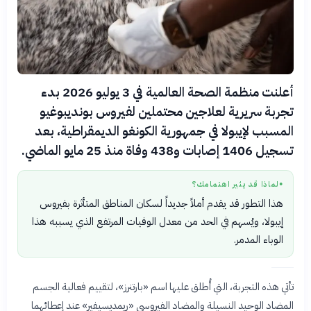
أعلنت منظمة الصحة العالمية في 3 يوليو 2026 بدء
تجربة سريرية لعلاجين محتملين لفيروس بونديبوغيو
المسبب لإيبولا في جمهورية الكونغو الديمقراطية، بعد
تسجيل 1406 إصابات و438 وفاة منذ 25 مايو الماضي.
لماذا قد يثير اهتمامك؟
●
هذا التطور قد يقدم أملاً جديداً لسكان المناطق المتأثرة بفيروس
إيبولا، ويُسهم في الحد من معدل الوفيات المرتفع الذي يسببه هذا
الوباء المدمر.
تأتي هذه التجربة، التي أُطلق عليها اسم «بارتنرز»، لتقييم فعالية الجسم
المضاد الوحيد النسيلة والمضاد الفيروسي «ريمديسيفير» عند إعطائهما