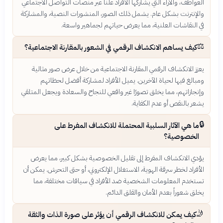
العواطف، والآراء التي يشاركها الأفراد علناً عبر منصات التواصل الاجتماعي
والإنترنت بشكل عام. يشمل ذلك الصور، المنشورات النصية، والمشاركة
في النقاشات العلنية، مما يعرض حياتهم لجماهير واسعة.
⚖️
كيف يساهم الانكشاف الرقمي في الشعور بالمقارنة الاجتماعية؟
يعزز الانكشاف الرقمي المقارنة الاجتماعية من خلال عرض صور مثالية
ومبالغ فيها لحياة الآخرين. يميل الأفراد لمشاركة أفضل لحظاتهم
وإنجازاتهم، مما يخلق تصورًا غير واقعي للنجاح والسعادة ويجعل المتلقي
يشعر بالنقص أو عدم الكفاية.
🔒
ما هي الآثار السلبية المحتملة للانكشاف المفرط على
الخصوصية؟
يؤدي الانكشاف المفرط إلى تقليل الخصوصية بشكل كبير، مما يعرض
الأفراد لخطر سرقة الهوية، الاستغلال الإلكتروني، أو حتى التحرش. يمكن أن
تستخدم المعلومات الشخصية ضد الأفراد في سياقات مختلفة، مما
يخلق شعوراً بعدم الأمان والقلق الدائم.
🤳
كيف يمكن للانكشاف الرقمي أن يؤثر على صورة الذات والثقة