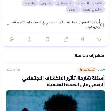
تحديات اقتصادية
المستقبل
الفرص
التنمية
الدول العربية
أوروبا
أُعدّ هذا المحتوى بمساعدة الذكاء الاصطناعي في البحث والصياغة، ودقّقه
وحرّره فريقنا.
منشورات ذات صلة
فلسفتنا المعرفية
·
سياسة الذكاء الاصطناعي
ناس
أسئلة شارحة
قبل 6 دقائق
›
أسئلة شارحة: تأثير الانكشاف الاجتماعي
الرقمي على الصحة النفسية