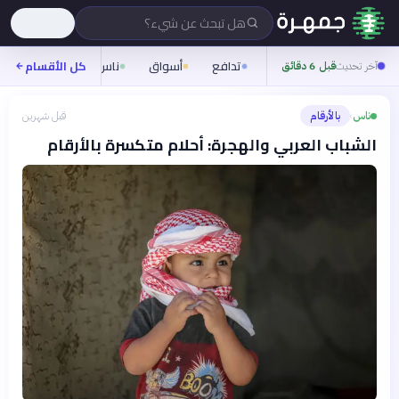
هل تبحث عن شيء؟
تدافع
أسواق
ناس
روح
كل الأقسام
شيفر
آخر تحديث
قبل 6 دقائق
ناس
بالأرقام
قبل شهرين
›
الشباب العربي والهجرة: أحلام متكسرة بالأرقام