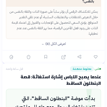
بالنفس؟
يمكن للانكشاف الرقمي أن يؤثر سلباً على صورة الذات والثقة بالنفس من
خلال التعرض للانتقادات والتعليقات السلبية، أو عدم تلقي التقدير
المتوقع. يؤدي السعي للحصول على الإعجابات والقبول إلى اعتماد قيمة
الذات على ردود فعل الآخرين الرقمية، مما يهز الثقة بالنفس عند عدم
تحقيقها.
اعرض الكل (8) ←
ناس
معلومة مدهشة
قبل ساعة واحدة
›
!
عندما يصبح اللباس إشارة استغاثة: قصة
البنطلون الساقط
بدأت موضة "البنطلون الساقط"، التي
تتميز بارتخاء السروال ووصوله إلى ما تحت