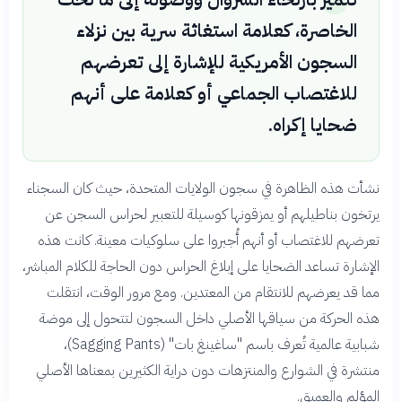
الخاصرة، كعلامة استغاثة سرية بين نزلاء
السجون الأمريكية للإشارة إلى تعرضهم
للاغتصاب الجماعي أو كعلامة على أنهم
ضحايا إكراه.
نشأت هذه الظاهرة في سجون الولايات المتحدة، حيث كان السجناء
يرتخون بناطيلهم أو يمزقونها كوسيلة للتعبير لحراس السجن عن
تعرضهم للاغتصاب أو أنهم أُجبروا على سلوكيات معينة. كانت هذه
الإشارة تساعد الضحايا على إبلاغ الحراس دون الحاجة للكلام المباشر،
مما قد يعرضهم للانتقام من المعتدين. ومع مرور الوقت، انتقلت
هذه الحركة من سياقها الأصلي داخل السجون لتتحول إلى موضة
شبابية عالمية تُعرف باسم "ساغينغ بات" (Sagging Pants)،
منتشرة في الشوارع والمنتزهات دون دراية الكثيرين بمعناها الأصلي
المؤلم والعميق.