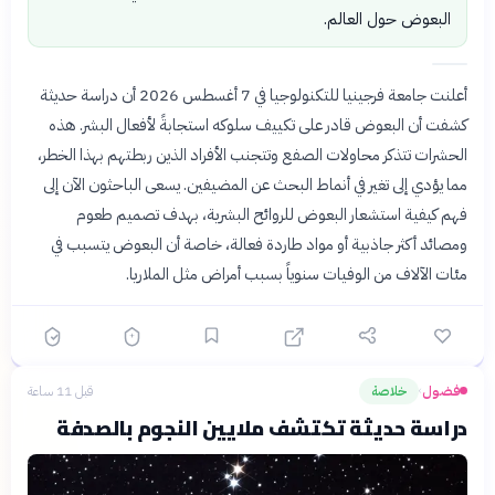
البعوض حول العالم.
أعلنت جامعة فرجينيا للتكنولوجيا في 7 أغسطس 2026 أن دراسة حديثة
كشفت أن البعوض قادر على تكييف سلوكه استجابةً لأفعال البشر. هذه
الحشرات تتذكر محاولات الصفع وتتجنب الأفراد الذين ربطتهم بهذا الخطر،
مما يؤدي إلى تغير في أنماط البحث عن المضيفين. يسعى الباحثون الآن إلى
فهم كيفية استشعار البعوض للروائح البشرية، بهدف تصميم طعوم
ومصائد أكثر جاذبية أو مواد طاردة فعالة، خاصة أن البعوض يتسبب في
مئات الآلاف من الوفيات سنوياً بسبب أمراض مثل الملاريا.
فضول
خلاصة
قبل 11 ساعة
›
دراسة حديثة تكتشف ملايين النجوم بالصدفة