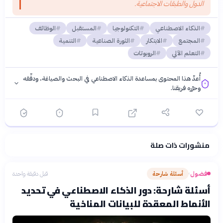
الدول والطبقات الاجتماعية.
الذكاء الاصطناعي
التكنولوجيا
المستقبل
الوظائف
المجتمع
الابتكار
الثورة الصناعية
التنمية
التعلم الآلي
الروبوتات
أُعدّ هذا المحتوى بمساعدة الذكاء الاصطناعي في البحث والصياغة، ودقّقه
وحرّره فريقنا.
منشورات ذات صلة
فلسفتنا المعرفية
·
سياسة الذكاء الاصطناعي
فضول
أسئلة شارحة
قبل دقيقة واحدة
›
أسئلة شارحة: دور الذكاء الاصطناعي في تحديد
الأنماط المعقدة للبيانات المناخية