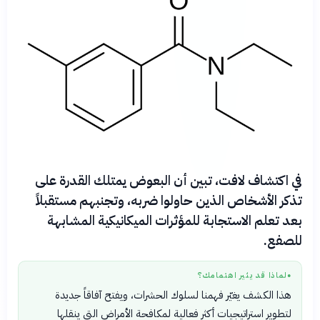
في اكتشاف لافت، تبين أن البعوض يمتلك القدرة على
تذكر الأشخاص الذين حاولوا ضربه، وتجنبهم مستقبلاً
بعد تعلم الاستجابة للمؤثرات الميكانيكية المشابهة
للصفع.
لماذا قد يثير اهتمامك؟
●
هذا الكشف يغيّر فهمنا لسلوك الحشرات، ويفتح آفاقاً جديدة
لتطوير استراتيجيات أكثر فعالية لمكافحة الأمراض التي ينقلها