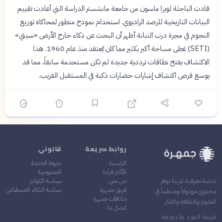
قادت الباحثة لويزا ماسون من جامعة مانشستر الدراسة التي أعادت تقييم
البيانات التاريخية للرصد الراديوي. استخدام نموذج متطور لمحاكاة توزيع
النجوم في مجرة درب التبانة أظهر أن البحث عن ذكاء خارج الأرض «سيتي»
(SETI) غطى مساحة أكبر بكثير مما كان يُعتقد منذ عام 1960. هذا
الاكتشاف يفتح نطاقات ترددية جديدة لم تكن مستخدمة سابقاً، مما قد
يوسع فرص اكتشاف إشارات حضارات ذكية في المستقبل القريب.
روابط سريعة
قانوني
الرئيسية
شروط الخدمة
الأكثر قراءة
الخصوصية
من نحن
سياسة الكوكيز
منصة معرفية عربية توفر
فريق جمهرة
سياسة الذكاء الاصطناعي
محتوى موثوقاً ومنظماً في
مكافآت جمهرة
العلوم والثقافة والفكر
اتصل بنا
قيمة المرء ما يعرفه