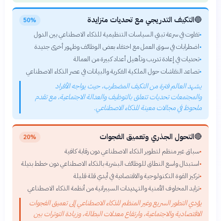
🔵
التكيف التدريجي مع تحديات متزايدة
50%
تفاوت في سرعة تبني السياسات التنظيمية للذكاء الاصطناعي بين الدول
•
اضطرابات في سوق العمل مع اختفاء بعض الوظائف وظهور أخرى جديدة
•
تحديات في إعادة تدريب وتأهيل أعداد كبيرة من العمالة
•
تصاعد النقاشات حول الملكية الفكرية والبيانات في عصر الذكاء الاصطناعي
•
يشهد العالم فترة من التكيف المضطرب، حيث يواجه الأفراد
والمجتمعات تحديات تتعلق بالتوظيف والعدالة الاجتماعية، مع تقدم
ملحوظ في مجالات معينة للذكاء الاصطناعي.
🔴
التحول الجذري وتعميق الفجوات
20%
سباق غير منظم لتطوير الذكاء الاصطناعي دون رقابة كافية
•
استبدال واسع النطاق للوظائف البشرية بالذكاء الاصطناعي دون خطط بديلة
•
تركيز القوة التكنولوجية والاقتصادية في أيدي قلة قليلة
•
تزايد المخاوف الأمنية والتهديدات السيبرانية من أنظمة الذكاء الاصطناعي
•
يؤدي التطور السريع وغير المنظم للذكاء الاصطناعي إلى تعميق الفجوات
الاقتصادية والاجتماعية، وارتفاع معدلات البطالة، وزيادة التوترات بين