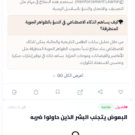
(Reinforcement Learning). تُستخدم هذه النماذج في مهام مثل
التصنيف، والانحدار، والتنبؤ بالسلاسل الزمنية.
🌪️
كيف يساهم الذكاء الاصطناعي في التنبؤ بالظواهر الجوية
المتطرفة؟
من خلال تحليل بيانات الطقس التاريخية والحالية، يمكن للذكاء
الاصطناعي بناء نماذج تتنبأ بحدوث الظواهر الجوية المتطرفة مثل
الأعاصير والفيضانات وموجات الحرارة. يساعد ذلك في توفير إنذارات مبكرة
وتحسين الاستعداد للكوارث.
اعرض الكل (8) ←
فضول
خلاصة
قبل 5 ساعات
›
البعوض يتجنب البشر الذين حاولوا ضربه