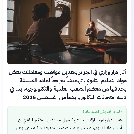
أثار قرار وزاري في الجزائر بتعديل مواقيت ومعاملات بعض
مواد التعليم الثانوي، تهميشاً صريحاً لمادة الفلسفة
بحذفها من معظم الشعب العلمية والتكنولوجية، بما في
ذلك امتحانات البكالوريا بدءاً من أغسطس 2026.
لماذا قد يثير اهتمامك؟
●
هذا القرار يثير تساؤلات جوهرية حول مستقبل التفكير النقدي في
أجيال مقبلة، ويهدد بتخريج متخصصين بمعرفة جزئية دون وعي