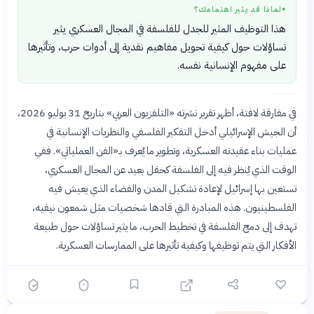
لماذا قد يثير اهتمامك؟
●
هذا التوظيف المثير للجدل للفلسفة في المجال العسكري يثير
تساؤلات حول كيفية تحويل مفاهيم نقدية إلى أدوات حرب، وتأثيرها
على مفهوم الإنسانية نفسه.
في مفارقة لافتة، أظهر تقرير نشرته «التلفزيون العربي» بتاريخ 31 يوليو 2026،
أن الجيش الإسرائيلي أدخل التفكير الفلسفي والنظريات الإنسانية في
عمليات بناء عقيدته العسكرية، وتطوير ما يُعرف بـ«الفن العملياتي». ففي
الوقت الذي يُنظر فيه إلى الفلسفة كحقل بعيد عن المجال العسكري،
تستعين بها إسرائيل لإعادة تشكيل المدن والفضاء الذي يعيش فيه
الفلسطينيون. هذه المبادرة التي قادها شخصيات مثل شمعون نيفيه،
تهدف إلى دمج الفلسفة في تخطيط الحرب، ما يثير تساؤلات حول طبيعة
الأفكار التي يتم توظيفها وكيفية تأثيرها على الممارسات العسكرية.