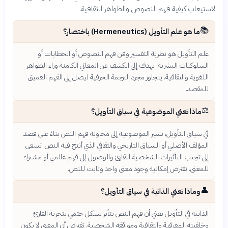
لاستيعاب كيفية فهم النصوص والظواهر الثقافية.
📚
ما هو علم التأويل (Hermeneutics) باختصار؟
علم التأويل هو نظرية التفسير وفن فهم النصوص أو الخطابات أو
السلوكيات البشرية. يهدف إلى الكشف عن المعاني الكامنة وراء الظواهر
اللغوية والثقافية. يتجاوز مجرد الترجمة الحرفية ليصل إلى الفهم العميق
للمقصد.
⚖️
ماذا تعني الموضوعية في سياق التأويل؟
في سياق التأويل، تشير الموضوعية إلى محاولة فهم النص بناءً على قصد
المؤلف الأصلي أو السياق التاريخي والثقافي الذي أنتج فيه النص. تسعى
إلى تجنب التأثيرات الشخصية للقارئ والوصول إلى فهم عالمي أو مشترك
للمعنى. تفترض إمكانية وجود معنى واحد وثابت للنص.
👤
وماذا تعني الذاتية في سياق التأويل؟
الذاتية في التأويل تعني أن فهم النص يتأثر بشكل حتمي بتجربة القارئ
وخلفيته المعرفية والثقافية ومواقفه الشخصية. تفترض أن المعنى لا يكون