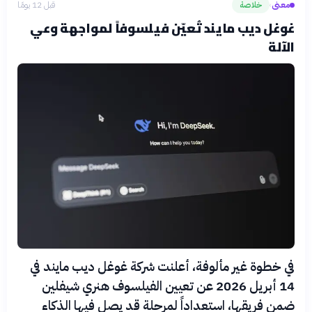
معنى
خلاصة
قبل 12 يومًا
›
غوغل ديب مايند تُعيّن فيلسوفاً لمواجهة وعي
الآلة
في خطوة غير مألوفة، أعلنت شركة غوغل ديب مايند في
14 أبريل 2026 عن تعيين الفيلسوف هنري شيفلين
ضمن فريقها، استعداداً لمرحلة قد يصل فيها الذكاء