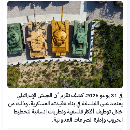
في 31 يوليو 2026، كشف تقرير أن الجيش الإسرائيلي
يعتمد على الفلسفة في بناء عقيدته العسكرية، وذلك من
خلال توظيف أفكار فلسفية ونظريات إنسانية لتخطيط
الحروب وإدارة الصراعات العدوانية.