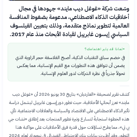
وسّعت شركة «غوغل ديب مايند» جهودها في مجال
أخلاقيات الذكاء الاصطناعي، مدعومة بضغوط المنافسة
العالمية لتطوير نماذج متقدمة، وذلك بتعيين الفيلسوف
السياسي إيسون غابرييل لقيادة الأبحاث منذ عام 2017.
لماذا قد يثير اهتمامك؟
●
في خضم سباق التقنيات الذكية، أصبح الفلاسفة حجر الزاوية الذي
يضمن أن تتوافق هذه التطورات مع القيم الإنسانية، مما يعكس
تحولاً جذرياً في نظرة الشركات لدور العلوم الإنسانية.
كشف تقرير لصحيفة «الغارديان» بتاريخ 30 يونيو 2026 أن «غوغل ديب
مايند» تعزز أبحاثها الأخلاقية، حيث تطور دور إيسون غابرييل ليشمل دراسة
تأثير الذكاء الاصطناعي على الاقتصاد والسياسة والعلاقات الاجتماعية. تأتي
هذه الخطوة استجابةً لتسارع وتيرة تطوير المنتجات بعد إطلاق «تشات جي
بي تي»، مما يطرح تساؤلات حول قدرة فرق الأخلاقيات على مواكبة هذا
التطور. وقد أظهرت بيانات بنك الاحتياطي الفيدرالي في نيويورك لعام 2024