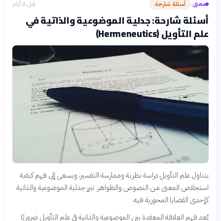
معنى
أسئلة شارحة
قبل 8 أيام
›
أسئلة شارحة: جدلية الموضوعية والذاتية في
علم التأويل (Hermeneutics)
يتناول علم التأويل دراسة نظرية وممارسة التفسير، ويسعى إلى فهم كيفية
استخلاص المعنى من النصوص والظواهر. تبرز جدلية الموضوعية والذاتية
كإحدى القضايا المحورية فيه.
يُعد فهم العلاقة المعقدة بين الموضوعية والذاتية في علم التأويل ضروريًا