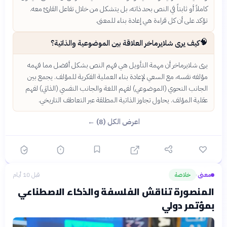
كاملاً أو ثابتاً في النص بحد ذاته، بل يتشكل من خلال تفاعل القارئ معه.
تؤكد على أن كل قراءة هي إعادة بناء للمعنى.
🧠
كيف يرى شلايرماخر العلاقة بين الموضوعية والذاتية؟
يرى شلايرماخر أن مهمة التأويل هي فهم النص بشكل أفضل مما فهمه
مؤلفه نفسه، مع السعي لإعادة بناء العملية الفكرية للمؤلف. يجمع بين
الجانب النحوي (الموضوعي) لفهم اللغة والجانب النفسي (الذاتي) لفهم
عقلية المؤلف. يحاول تجاوز الذاتية المطلقة عبر التعاطف التاريخي.
اعرض الكل (8) ←
معنى
خلاصة
قبل 10 أيام
›
المنصورة تناقش الفلسفة والذكاء الاصطناعي
بمؤتمر دولي