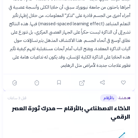
أجراها باحثون من جامعة نيويورك سيتي، أن خلايا الكلى وأنسجة عصبية في
أجزاء أخرى من الجسم قادرة على "تذكر" المعلومات، من خلال إظهار تأثير
التعلم المتباعد (massed-spaced learning effect) فيها. هذه النتائج
تشير إلى أن الذاكرة ليست حكراً على الجهاز العصبي المركزي، بل تتوزع على
نطاق أوسع في أنحاء الجسم. هذا الاكتشاف المذهل يثير تساؤلات حول
آليات الذاكرة المعقدة، ويفتح الباب أمام أبحاث مستقبلية لفهم كيفية تأثير
هذه الخلايا على الذاكرة الكلية للإنسان، وقد يكون له تداعيات هامة على
تطوير علاجات جديدة لأمراض مثل الزهايمر.
دهشة
بالأرقام
قبل 3 ساعات
›
الذكاء الاصطناعي بالأرقام — محرك ثورة العصر
الرقمي