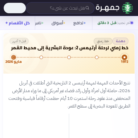
هل تبحث عن شيء؟
تدافع
أسواق
ناس
روح
كل الأقسام
شيفر
آخر تحديث
قبل 3 دقائق
خط زمني
دهشة
قبل 3 أشهر
خط زمني لرحلة أرتيمس 2: عودة البشرية إلى محيط القمر
1972
مايو 2026
تتبع الأحداث المهمة لمهمة أرتيمس 2 التاريخية التي أطلقت في أبريل
2026، حاملة أول امرأة وأول رائد فضاء غير أمريكي إلى ما وراء مدار الأرض
المنخفض منذ عقود. رحلة استمرت 10 أيام حطمت أرقاماً قياسية وفتحت
الطريق للعودة البشرية إلى سطح القمر.