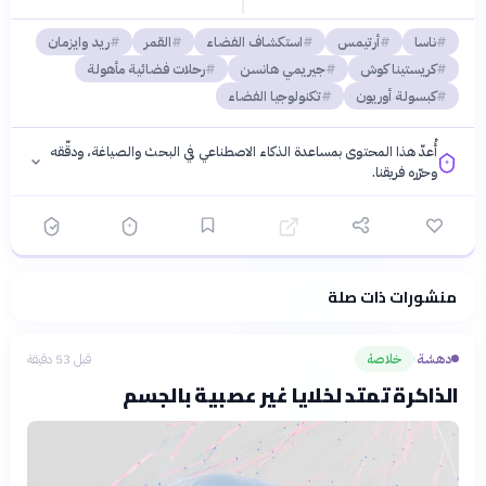
ناسا
أرتيمس
استكشاف الفضاء
القمر
ريد وايزمان
كريستينا كوش
جيريمي هانسن
رحلات فضائية مأهولة
كبسولة أوريون
تكنولوجيا الفضاء
أُعدّ هذا المحتوى بمساعدة الذكاء الاصطناعي في البحث والصياغة، ودقّقه
وحرّره فريقنا.
منشورات ذات صلة
فلسفتنا المعرفية
·
سياسة الذكاء الاصطناعي
دهشة
خلاصة
قبل 53 دقيقة
›
الذاكرة تمتد لخلايا غير عصبية بالجسم