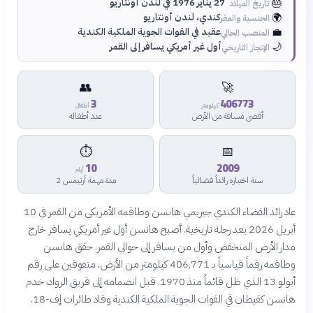
🎂
27 يناير 1976 في لندن أونتاريو
تاريخ الميلاد
🌍
كندي، لندن أونتاريو
الجنسية والمقر
💼
عقيد في القوات الجوية الملكية الكندية
المنصب الحالي
🌙
أول غير أمريكي يسافر إلى القمر
الإنجاز التاريخي
👥
🚀
3
406773
كيلومتر
أطفال
أقصى مسافة من الأرض
عدد أطفاله
⏱️
📅
10
2009
أيام
سنة اختياره رائداً فضائياً
مدة مهمة أرتيمس 2
عاد رائد الفضاء الكندي جيريمي هانسن وطاقمه الأمريكي من القمر في 10
أبريل 2026 بعد رحلة تاريخية. أصبح هانسن أول غير أمريكي يسافر خارج
مدار الأرض المنخفض وأول من يسافر إلى حوالي القمر. حقق هانسن
وطاقمه رقماً قياسياً بـ 406,771 كيلومتر من الأرض، متفوقين على رقم
أبولو 13 الذي ظل قائماً منذ 1970. قبل انضمامه إلى فريق الرواد، خدم
هانسن كقبطان في القوات الجوية الملكية الكندية وقاد طائرات إف-18.