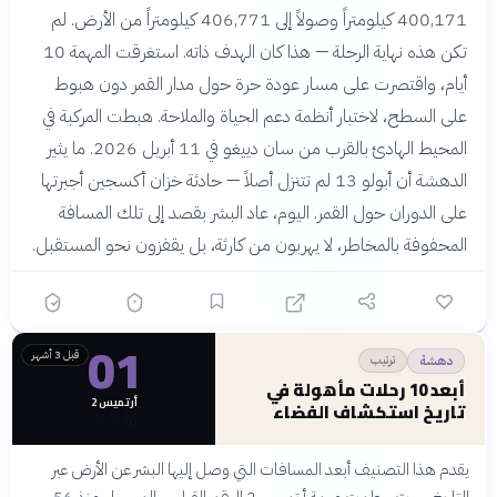
400,171 كيلومتراً وصولاً إلى 406,771 كيلومتراً من الأرض. لم
تكن هذه نهاية الرحلة — هذا كان الهدف ذاته. استغرقت المهمة 10
أيام، واقتصرت على مسار عودة حرة حول مدار القمر دون هبوط
على السطح، لاختبار أنظمة دعم الحياة والملاحة. هبطت المركبة في
المحيط الهادئ بالقرب من سان دييغو في 11 أبريل 2026. ما يثير
الدهشة أن أبولو 13 لم تتنزل أصلاً — حادثة خزان أكسجين أجبرتها
على الدوران حول القمر. اليوم، عاد البشر بقصد إلى تلك المسافة
المحفوفة بالمخاطر، لا يهربون من كارثة، بل يقفزون نحو المستقبل.
01
قبل 3 أشهر
ترتيب
دهشة
أبعد 10 رحلات مأهولة في
أرتميس 2
تاريخ استكشاف الفضاء
🥉
🥈
🥇
يقدم هذا التصنيف أبعد المسافات التي وصل إليها البشر عن الأرض عبر
التاريخ، حيث حطمت مهمة أرتميس 2 الرقم القياسي المسجل منذ 56