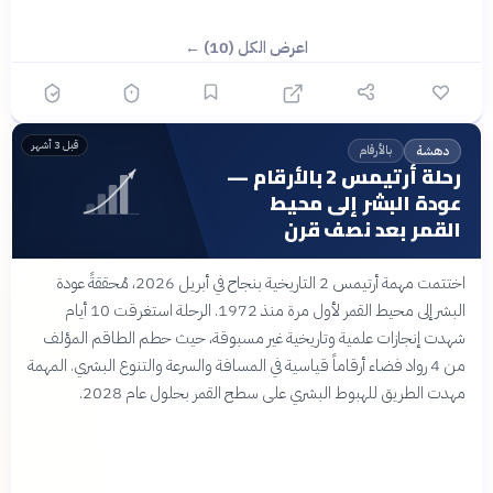
اعرض الكل (10) ←
قبل 3 أشهر
بالأرقام
دهشة
رحلة أرتيمس 2 بالأرقام —
عودة البشر إلى محيط
القمر بعد نصف قرن
اختتمت مهمة أرتيمس 2 التاريخية بنجاح في أبريل 2026، مُحققةً عودة
البشر إلى محيط القمر لأول مرة منذ 1972. الرحلة استغرقت 10 أيام
شهدت إنجازات علمية وتاريخية غير مسبوقة، حيث حطم الطاقم المؤلف
من 4 رواد فضاء أرقاماً قياسية في المسافة والسرعة والتنوع البشري. المهمة
مهدت الطريق للهبوط البشري على سطح القمر بحلول عام 2028.