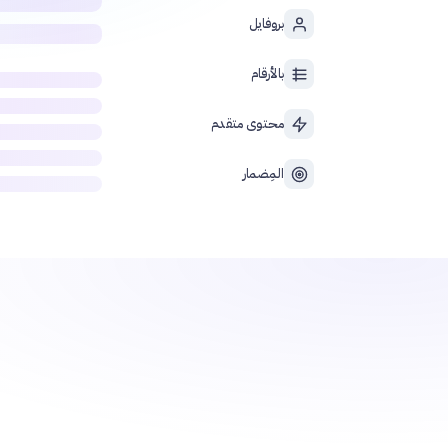
بروفايل
بالأرقام
محتوى متقدم
المِضمار