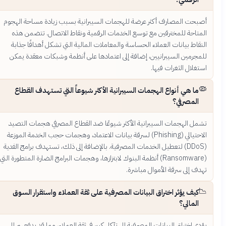
أصبحت المصارف أكثر عرضة للهجمات السيبرانية بسبب زيادة مساحة الهجوم
المتاحة للمخترقين مع توسع الخدمات الرقمية ونقاط الاتصال. تتضمن هذه
النقاط بيانات العملاء الحساسة والمعاملات المالية التي تشكل أهدافًا جذابة
للمجرمين السيبرانيين، إضافة إلى اعتمادها على أنظمة وشبكات معقدة يمكن
استغلال الثغرات فيها.
🦠
ما هي أنواع الهجمات السيبرانية الأكثر شيوعاً التي تستهدف القطاع
المصرفي؟
تشمل الهجمات السيبرانية الأكثر شيوعًا ضد القطاع المصرفي هجمات التصيد
الاحتيالي (Phishing) لسرقة بيانات الاعتماد، وهجمات حجب الخدمة الموزعة
(DDoS) لتعطيل الخدمات المصرفية. بالإضافة إلى ذلك، تستهدف برامج الفدية
(Ransomware) أنظمة البنوك لابتزازها، وهجمات البرامج الضارة المتطورة التي
تهدف إلى سرقة الأموال مباشرة.
📉
كيف يؤثر اختراق البيانات المصرفية على ثقة العملاء واستقرار السوق
المالي؟
يؤدي اختراق البيانات المصرفية إلى تآكل كبير في ثقة العملاء، مما قد يدفعهم إلى