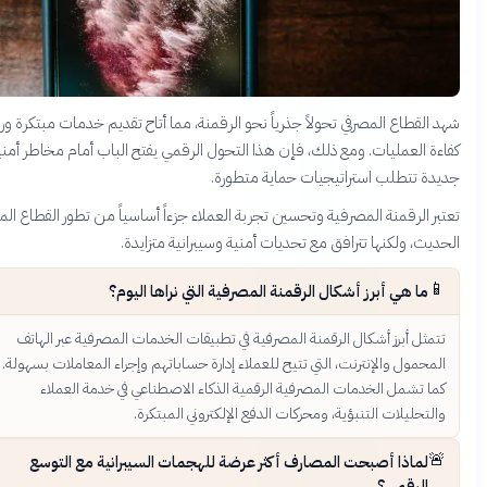
 القطاع المصرفي تحولاً جذرياً نحو الرقمنة، مما أتاح تقديم خدمات مبتكرة ورفع
ءة العمليات. ومع ذلك، فإن هذا التحول الرقمي يفتح الباب أمام مخاطر أمنية
يدة تتطلب استراتيجيات حماية متطورة.
بر الرقمنة المصرفية وتحسين تجربة العملاء جزءاً أساسياً من تطور القطاع المالي
ديث، ولكنها تترافق مع تحديات أمنية وسيبرانية متزايدة.
📱
ما هي أبرز أشكال الرقمنة المصرفية التي نراها اليوم؟
تتمثل أبرز أشكال الرقمنة المصرفية في تطبيقات الخدمات المصرفية عبر الهاتف
المحمول والإنترنت، التي تتيح للعملاء إدارة حساباتهم وإجراء المعاملات بسهولة.
كما تشمل الخدمات المصرفية الرقمية الذكاء الاصطناعي في خدمة العملاء
والتحليلات التنبؤية، ومحركات الدفع الإلكتروني المبتكرة.
🚨
لماذا أصبحت المصارف أكثر عرضة للهجمات السيبرانية مع التوسع
الرقمي؟