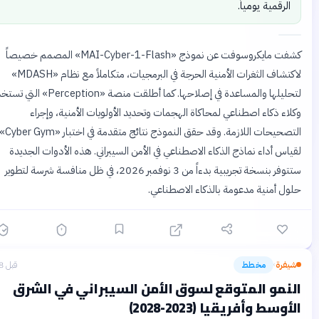
الرقمية يومياً.
كشفت مايكروسوفت عن نموذج «MAI-Cyber-1-Flash» المصمم خصيصاً
لاكتشاف الثغرات الأمنية الحرجة في البرمجيات، متكاملاً مع نظام «MDASH»
لتحليلها والمساعدة في إصلاحها. كما أطلقت منصة «Perception» التي تستخدم
اء ذكاء اصطناعي لمحاكاة الهجمات وتحديد الأولويات الأمنية، وإجراء
التصحيحات اللازمة. وقد حقق النموذج نتائج متقدمة في اختبار «Cyber Gym»
اس أداء نماذج الذكاء الاصطناعي في الأمن السيبراني. هذه الأدوات الجديدة
ستتوفر بنسخة تجريبية بدءاً من 3 نوفمبر 2026، في ظل منافسة شرسة لتطوير
ل أمنية مدعومة بالذكاء الاصطناعي.
يفرة
مخطط
قبل 8 أيام
›
نمو المتوقع لسوق الأمن السيبراني في الشرق
وسط وأفريقيا (2023-2028)