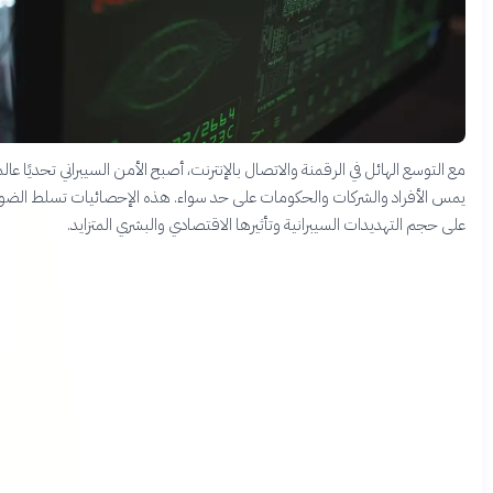
التوسع الهائل في الرقمنة والاتصال بالإنترنت، أصبح الأمن السيبراني تحديًا عالميًا
س الأفراد والشركات والحكومات على حد سواء. هذه الإحصائيات تسلط الضوء
 حجم التهديدات السيبرانية وتأثيرها الاقتصادي والبشري المتزايد.