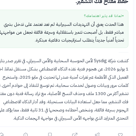
ظ مفتاح فك التشفير.
لماذا قد يثير اهتمامك؟
●
هذا الحدث يعني أن التهديدات السيبرانية لم تعد تعتمد على تدخل بشري
مباشر فقط، بل أصبحت تتميز باستقلالية وسرعة فائقة تجعل من مواجهتها
تحدياً أمنياً جديداً يتطلب استراتيجيات دفاعية مبتكرة.
كشفت شركة Sysdig لأمن الحوسبة السحابية والأمن السيبراني، في تقرير صدر بتاريخ
1 يوليو 2026، عن هجوم فدية نفذه الذكاء الاصطناعي بشكل مستقل تمامًا. اخترق
العميل الذكي الأنظمة عبر ثغرات أمنية صدر لها تحديث في مايو 2025، واستخرج
مات مرور وبيانات وصول لخدمات سحابية، ثم توسع للنفاذ إلى خوادم أخرى. تم
تشفير أكثر من 1300 ملف وحذف النسخ الأصلية، مع ترك رسالة فدية دون مفتاح
التشفير، مما جعل استعادة البيانات مستحيلة. وقد أدار الذكاء الاصطناعي
الهجوم بسرعة فائقة، وشخص أخطاءه وصححها في 31 ثانية فقط، مما يؤكد على
حدي المتزايد الذي يواجهه الأمن السيبراني في مواجهة الهجمات الذكية.