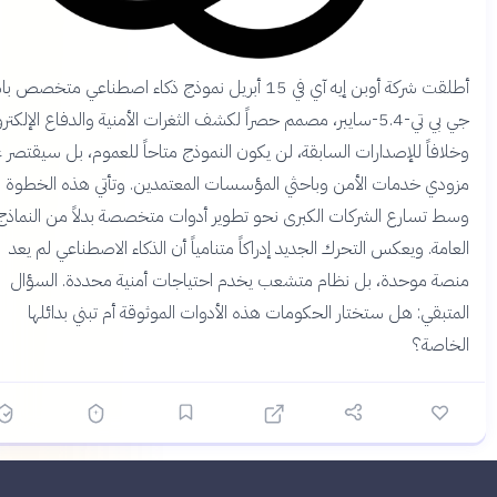
أطلقت شركة أوبن إيه آي في 15 أبريل نموذج ذكاء اصطناعي متخصص باسم
جي بي تي-5.4-سايبر، مصمم حصراً لكشف الثغرات الأمنية والدفاع الإلكتروني.
لافاً للإصدارات السابقة، لن يكون النموذج متاحاً للعموم، بل سيقتصر على
ودي خدمات الأمن وباحثي المؤسسات المعتمدين. وتأتي هذه الخطوة
ط تسارع الشركات الكبرى نحو تطوير أدوات متخصصة بدلاً من النماذج
امة. ويعكس التحرك الجديد إدراكاً متنامياً أن الذكاء الاصطناعي لم يعد
صة موحدة، بل نظام متشعب يخدم احتياجات أمنية محددة. السؤال
متبقي: هل ستختار الحكومات هذه الأدوات الموثوقة أم تبني بدائلها
خاصة؟