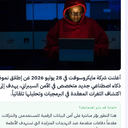
أعلنت شركة مايكروسوفت في 28 يوليو 2026 عن إطلاق نموذج
اء اصطناعي جديد متخصص في الأمن السيبراني، يهدف إلى
تشاف الثغرات المعقدة في البرمجيات وتحليلها تلقائياً.
لماذا قد يثير اهتمامك؟
●
هذا التطور يؤثر مباشرة على أمن البيانات الرقمية للمستخدمين والشركات،
مقدماً دفاعات متقدمة ضد التهديدات المتزايدة التي تستهدف الأنظمة