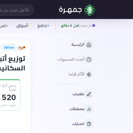
هل تبحث عن 
تدافع
أسواق
ناس
آخر تحديث
قبل 8 دقائق
الرئيسية
روح
مخطط
›
توزيع أتب
أحدث المنشورات
السكانية 024
الأكثر قراءة
إجمالي أتباع ال
عالمياً
خلاصات
520
مليون شخص
مخططات
اختبارات