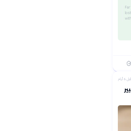
Far
los
wit
بل 6 أيام
ير