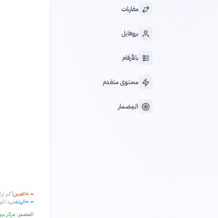
مقارنات
بروفايل
بالأرقام
محتوى متقدم
المِضمار
الصين
أكبر تركز بو
الهند
مهد البوذ
المصدر:
مركز بيو للأبحاث - rch Center