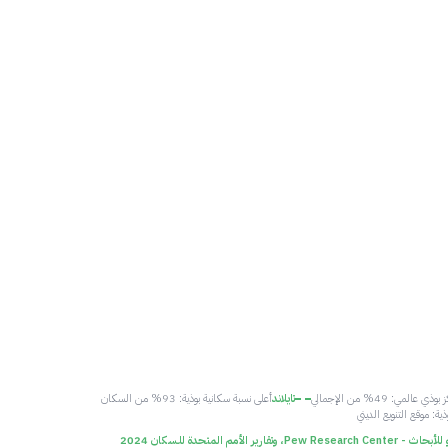
ذي عالمي: 49% من الإجمالي
تايلاند
أعلى نسبة سكانية بوذية: 93% من السكان
ية: موقع التنويع الديني
Pew Resea، وتقارير الأمم المتحدة للسكان 2024