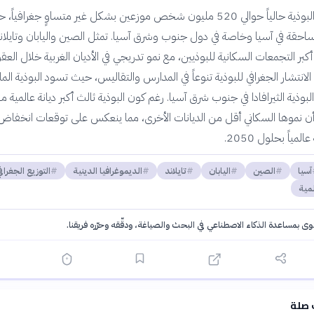
يبلغ عدد أتباع البوذية حالياً حوالي 520 مليون شخص موزعين بشكل غير متساوٍ جغرافياً
 الساحقة في آسيا وخاصة في دول جنوب وشرق آسيا. تمثل الصين واليابان وتايلان
أكبر التجمعات السكانية للبوذيين، مع نمو تدريجي في الأديان الغربية خلال العق
لانتشار الجغرافي للبوذية تنوعاً في المدارس والتقاليس، حيث تسود البوذية الماه
لبوذية الثيرافادا في جنوب شرق آسيا. رغم كون البوذية ثالث أكبر ديانة عالمية
لا أن نموها السكاني أقل من الديانات الأخرى، مما ينعكس على توقعات انخفاض
لمياً بحلول 2050.
آسيا
الصين
اليابان
تايلاند
الديموغرافيا الدينية
التوزيع الجغراف
لمية
توى بمساعدة الذكاء الاصطناعي في البحث والصياغة، ودقّقه وحرّره فريقنا.
·
سياسة الذكاء الاصطناعي
 صلة