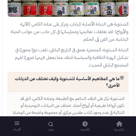
الشنتوية هي الديانة الأصلية لليابان، وتركز على عبادة الكامي (الآلهة
والأرواح). لقد تغلغلت تعاليمها وممارساتها في كل جانب من جوانب الحياة
اليابانية، من الفن إلى الحكم.
الديانة الشنتوية، المتجذرة بعمق في التاريخ الياباني، تلعب دورًا محوريًا في
تشكيل الهوية الثقافية والسياسية للبلاد، مما يجعل فهمها ضروريًا لفهم
المجتمع الياباني الحديث.
🌸
ما هي المفاهيم الأساسية للشنتوية وكيف تختلف عن الديانات
الأخرى؟
الشنتوية تركز على النقاء، التناغم مع الطبيعة، وعبادة الكامي، التي قد
تكون أرواحًا طبيعية أو أرواح أجداد. تختلف عن الديانات التوحيدية أو
الثنائية في عدم وجود كتاب مقدس مركزي أو مجموعة واضحة من الوصايا
الأخلاقية، بل تركز على الطقوس والممارسات.
الرئيسية
الأحدث
بحث
أقسام
🏞️
كيف ربطت الشنتوية المبكرة بين الطبيعة والروحانية؟