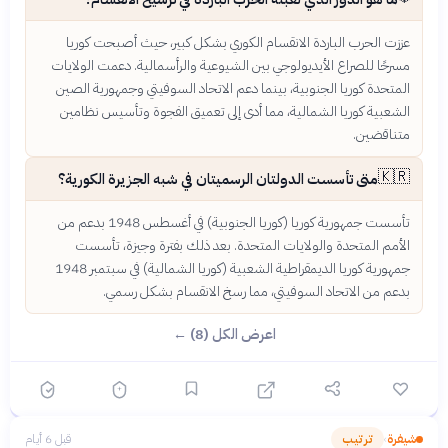
عززت الحرب الباردة الانقسام الكوري بشكل كبير، حيث أصبحت كوريا
مسرحًا للصراع الأيديولوجي بين الشيوعية والرأسمالية. دعمت الولايات
المتحدة كوريا الجنوبية، بينما دعم الاتحاد السوفيتي وجمهورية الصين
الشعبية كوريا الشمالية، مما أدى إلى تعميق الفجوة وتأسيس نظامين
متناقضين.
🇰🇷
متى تأسست الدولتان الرسميتان في شبه الجزيرة الكورية؟
تأسست جمهورية كوريا (كوريا الجنوبية) في أغسطس 1948 بدعم من
الأمم المتحدة والولايات المتحدة. بعد ذلك بفترة وجيزة، تأسست
جمهورية كوريا الديمقراطية الشعبية (كوريا الشمالية) في سبتمبر 1948
بدعم من الاتحاد السوفيتي، مما رسخ الانقسام بشكل رسمي.
اعرض الكل (8) ←
شيفرة
ترتيب
قبل 6 أيام
›