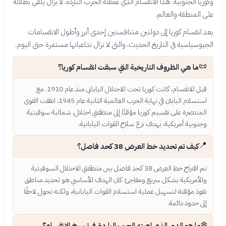
وكوريا الجنوبية. هذا الانقسام الذي عمقته الحرب الباردة، لا يزال يلقي بظلاله
على المنطقة والعالم.
يعد انقسام كوريا إلى دولتين متنافستين إحدى أبرز وأطول الانقسامات
الجيوسياسية في التاريخ الحديث، والتي لا تزال تداعياتها مستمرة حتى اليوم.
📜
ما هي الظروف التاريخية التي سبقت انقسام كوريا؟
قبل الانقسام، كانت كوريا تحت الاحتلال الياباني منذ عام 1910. مع
استسلام اليابان في نهاية الحرب العالمية الثانية عام 1945، اتفقت القوى
المنتصرة على تقسيم كوريا مؤقتًا إلى منطقتي احتلال، شمالية سوفيتية
وجنوبية أمريكية، بهدف نزع سلاح القوات اليابانية.
📍
كيف تم تحديد خط العرض 38 كحد فاصل؟
تم اقتراح خط العرض 38 كحد فاصل بين منطقتي الاحتلال السوفيتية
والأمريكية بشكل سريع ومفاجئ. كان الهدف الأساسي هو تحديد مناطق
نفوذ مؤقتة لتسهيل عملية استسلام القوات اليابانية، ولكنه تحول لاحقًا
إلى حدود دائمة.
❄️
ما هو الدور الذي لعبته الحرب الباردة في ترسيخ الانقسام؟