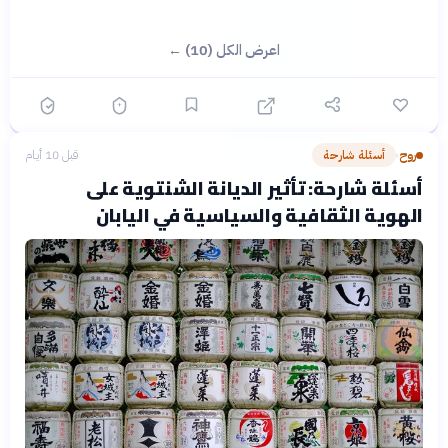
اعرض الكل (10) ←
روح
أسئلة شارحة
قبل 10 أيام
›
أسئلة شارحة: تأثير الديانة الشنتوية على
الهوية الثقافية والسياسية في اليابان