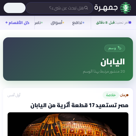
هل تبحث عن شيء؟
تدافع
أسواق
ناس
روح
كل الأقسام
شيفر
آخر تحديث
قبل 8 دقائق
🏷️ وسم
اليابان
20
منشور مرتبط بهذا الوسم
زمان
خلاصة
أول أمس
›
مصر تستعيد 17 قطعة أثرية من اليابان