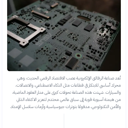
تُعد صناعة الرقائق الإلكترونية عصب الاقتصاد الرقمي الحديث، وهي
محرك أساسي للابتكار في قطاعات مثل الذكاء الاصطناعي، والاتصالات،
والسيارات. شهدت هذه الصناعة تحولات كبرى على مدار العقود الماضية،
من هيمنة آسيوية قوية إلى سباق عالمي محتدم لتعزيز الاكتفاء الذاتي
والأمن التكنولوجي، مدفوعًا بتوترات جيوسياسية وأزمات سلاسل الإمداد.