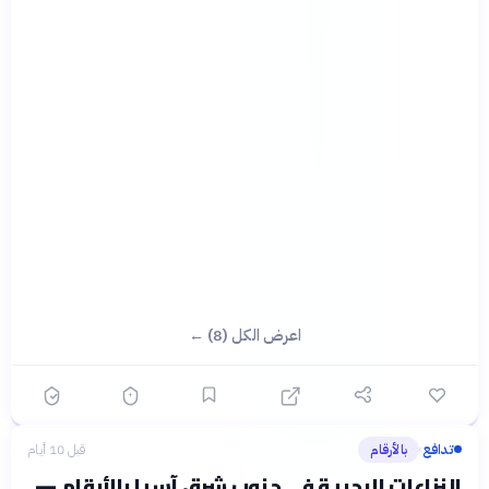
اعرض الكل (8) ←
تدافع
بالأرقام
قبل 10 أيام
›
النزاعات البحرية في جنوب شرق آسيا بالأرقام —