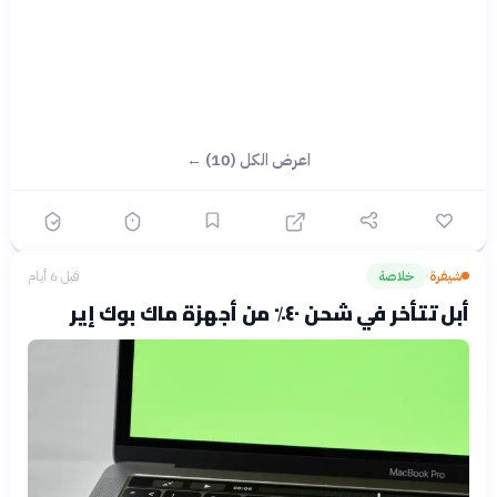
اعرض الكل (10) ←
شيفرة
خلاصة
قبل 6 أيام
›
أبل تتأخر في شحن ٤٠٪ من أجهزة ماك بوك إير