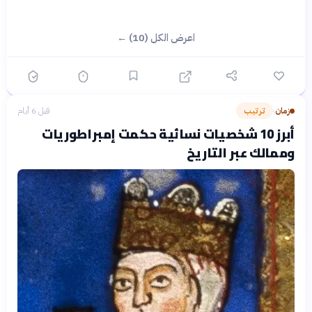
اعرض الكل (10) ←
زمان
ترتيب
قبل 6 أيام
›
أبرز 10 شخصيات نسائية حكمت إمبراطوريات
وممالك عبر التاريخ