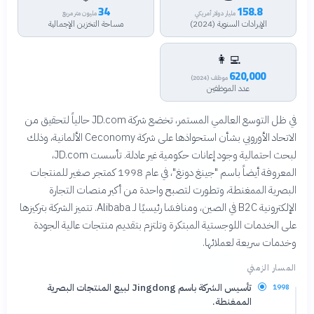
34
158.8
مليار دولار أمريكي
مليون متر مربع
الإيرادات السنوية (2024)
مساحة التخزين الإجمالية
👩‍💻
620,000
موظف (2024)
عدد الموظفين
في ظل التوسع العالمي المستمر، تخضع شركة JD.com حالياً لتحقيق من
الاتحاد الأوروبي بشأن استحواذها على شركة Ceconomy الألمانية، وذلك
لبحث احتمالية وجود إعانات حكومية غير عادلة. تأسست JD.com،
المعروفة أيضاً باسم "جينغ دونغ"، في عام 1998 كمتجر صغير للمنتجات
البصرية الممغنطة، وتطورت لتصبح واحدة من أكبر منصات التجارة
الإلكترونية B2C في الصين، ومنافسًا رئيسيًا لـ Alibaba. تتميز الشركة بتركيزها
على الخدمات اللوجستية المبتكرة وتلتزم بتقديم منتجات عالية الجودة
وخدمات سريعة لعملائها.
المسار الزمني
تأسيس الشركة باسم Jingdong لبيع المنتجات البصرية
1998
الممغنطة.