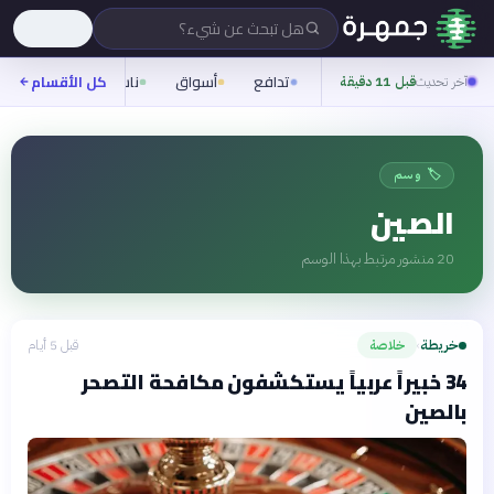
هل تبحث عن شيء؟
تدافع
أسواق
ناس
روح
كل الأقسام
شيف
آخر تحديث
قبل 11 دقيقة
🏷️ وسم
الصين
20
منشور مرتبط بهذا الوسم
خريطة
خلاصة
قبل 5 أيام
›
34 خبيراً عربياً يستكشفون مكافحة التصحر
بالصين