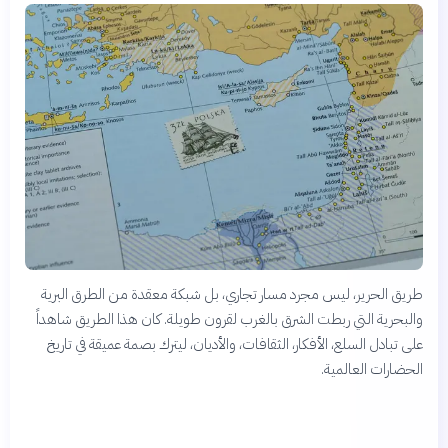
طريق الحرير، ليس مجرد مسار تجاري، بل شبكة معقدة من الطرق البرية
والبحرية التي ربطت الشرق بالغرب لقرون طويلة. كان هذا الطريق شاهداً
على تبادل السلع، الأفكار، الثقافات، والأديان، ليترك بصمة عميقة في تاريخ
الحضارات العالمية.