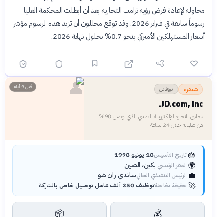
محاولة لإعادة فرض رؤية ترامب التجارية بعد أن أبطلت المحكمة العليا
رسوماً سابقة في فبراير 2026. وقد توقع محللون أن تزيد هذه الرسوم مؤشر
أسعار المستهلكين الأميركي بنحو 0.7% بحلول نهاية 2026.
👤
قبل 9 أيام
بروفايل
شيفرة
JD.com, Inc.
عملاق التجارة الإلكترونية الصيني الذي يوصل 90%
من طلباته خلال 24 ساعة
🎂
18 يونيو 1998
تاريخ التأسيس
🌍
بكين، الصين
المقر الرئيسي
💼
ساندي ران شو
الرئيس التنفيذي الحالي
🚀
توظيف 350 ألف عامل توصيل خاص بالشركة
حقيقة مفاجئة
📦
💰