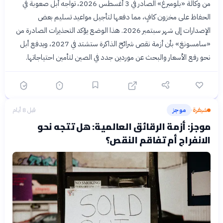
من وكالة «بلومبرغ» الصادر في 3 أغسطس 2026، تواجه أبل صعوبة في
الحفاظ على مخزون كافٍ، مما دفعها لتأجيل مواعيد تسليم بعض
الإصدارات إلى شهر سبتمبر 2026. هذا الوضع يؤكد التحذيرات الصادرة من
«سامسونغ» بأن أزمة نقص شرائح الذاكرة ستشتد في 2027، ويدفع أبل
نحو رفع الأسعار والبحث عن موردين جدد في الصين لتأمين احتياجاتها.
شيفرة
موجز
قبل 8 أيام
›
موجز: أزمة الرقائق العالمية: هل تتجه نحو
الانفراج أم تفاقم النقص؟