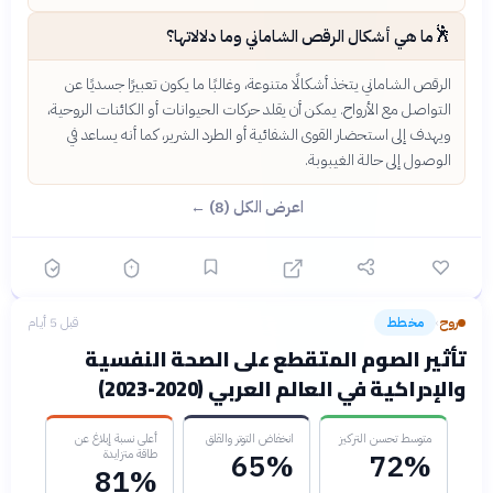
🕺
ما هي أشكال الرقص الشاماني وما دلالاتها؟
الرقص الشاماني يتخذ أشكالًا متنوعة، وغالبًا ما يكون تعبيرًا جسديًا عن
التواصل مع الأرواح. يمكن أن يقلد حركات الحيوانات أو الكائنات الروحية،
ويهدف إلى استحضار القوى الشفائية أو الطرد الشرير، كما أنه يساعد في
الوصول إلى حالة الغيبوبة.
اعرض الكل (8) ←
روح
مخطط
قبل 5 أيام
›
تأثير الصوم المتقطع على الصحة النفسية
والإدراكية في العالم العربي (2020-2023)
متوسط تحسن التركيز
انخفاض التوتر والقلق
أعلى نسبة إبلاغ عن
طاقة متزايدة
65%
72%
81%