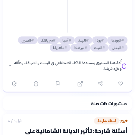
البوذية
بوذا
الهند
آسيا
سريلانكا
الصين
اليابان
التبت
تيرافادا
ماهايانا
أُعدّ هذا المحتوى بمساعدة الذكاء الاصطناعي في البحث والصياغة، ودقّقه
وحرّره فريقنا.
منشورات ذات صلة
فلسفتنا المعرفية
·
سياسة الذكاء الاصطناعي
روح
أسئلة شارحة
قبل 5 أيام
›
أسئلة شارحة: تأثير الديانة الشامانية على