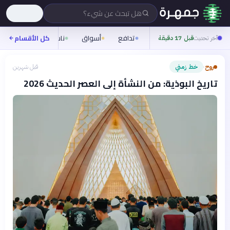
هل تبحث عن شيء؟
تدافع
أسواق
ناس
روح
كل الأقسام
شيف
آخر تحديث
قبل 17 دقيقة
روح
خط زمني
قبل شهرين
›
تاريخ البوذية: من النشأة إلى العصر الحديث 2026