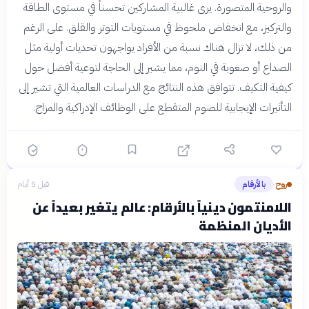
والروحية المتصورة. يرى غالبية المشاركين تحسناً في مستوى الطاقة
والتركيز، مع انخفاض ملحوظ في مستويات التوتر والقلق. على الرغم
من ذلك، لا تزال هناك نسبة من الأفراد يواجهون تحديات أولية مثل
الصداع أو صعوبة في النوم، مما يشير إلى الحاجة لتوعية أفضل حول
كيفية التكيف. تتوافق هذه النتائج مع الدراسات العالمية التي تشير إلى
التأثيرات الإيجابية للصوم المتقطع على الوظائف الإدراكية والمزاج.
روح
بالأرقام
قبل 5 أيام
›
اللامنتمون دينياً بالأرقام: عالم يتغير بعيداً عن
الأديان المنظمة