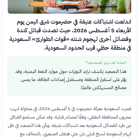
اندلعت اشتباكات عنيفة في حضرموت شرق اليمن يوم
الأربعاء 5 أغسطس 2026، حيث تصدت قبائل كندة
وفصائل أخرى لهجوم شنته «قوات الطوارئ» السعودية
في منطقة حظي قرب الحدود السعودية.
لماذا قد يثير اهتمامك؟
●
هذا التصعيد يكشف تزايد التوترات حول موارد النفط اليمنية، وقد
يؤثر على استقرار المنطقة ومستقبل إمدادات الطاقة، ما يمس
مصالح المستهلكين عالميًا.
فجرت السعودية معركة حضرموت في 5 أغسطس 2026، في محاولة لنهب
مخزون المحافظة النفطي، وفقًا لمصادر قبلية. وقد تمكن مسلحو القبائل
من طرد الفصائل السعودية بعد اشتباكات عنيفة. ويأتي هذا التصعيد في ظل
اتهام السعودية لشيخ قبلي بارز، علي هتفان الصيعري، بالتحالف مع