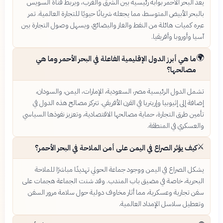
يعد البحر الأحمر بوابة رئيسية بين الشرق والغرب، ويربط قناة السويس
بالبحر الأبيض المتوسط، مما يجعله شريانًا حيويًا للتجارة العالمية. تمر
عبره كميات هائلة من النفط والغاز والبضائع، ويسهل وصول التجارة بين
آسيا وأوروبا وأفريقيا.
🌍
ما هي أبرز الدول الإقليمية الفاعلة في البحر الأحمر وما هي
مصالحها؟
تشمل الدول الرئيسية مصر، السعودية، الإمارات، اليمن، والسودان،
إضافة إلى إثيوبيا وإريتريا في القرن الأفريقي. تتركز مصالح هذه الدول في
تأمين طرق التجارة، حماية مصالحها الاقتصادية، وتعزيز نفوذها السياسي
والعسكري في المنطقة.
⚔️
كيف يؤثر الصراع في اليمن على أمن الملاحة في البحر الأحمر؟
يشكل الصراع في اليمن ووجود جماعة الحوثي تهديدًا مباشرًا للملاحة
البحرية، خاصة في مضيق باب المندب. وقد شنت الجماعة هجمات على
سفن تجارية وعسكرية، مما أثار مخاوف دولية حول سلامة مرور السفن
وتعطيل سلاسل الإمداد العالمية.