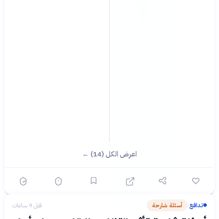
اعرض الكل (14) ←
تدافع
أسئلة شارحة
قبل 9 ساعات
›