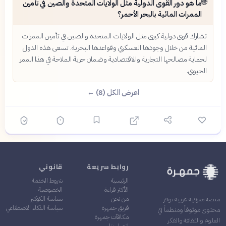
🌐
ما هو دور القوى الدولية مثل الولايات المتحدة والصين في تأمين
الممرات المائية بالبحر الأحمر؟
تشارك قوى دولية كبرى مثل الولايات المتحدة والصين في تأمين الممرات
المائية من خلال وجودها العسكري وقواعدها البحرية. تسعى هذه الدول
لحماية مصالحها التجارية والاقتصادية وضمان حرية الملاحة في هذا الممر
الحيوي.
اعرض الكل (8) ←
روابط سريعة
قانوني
الرئيسية
شروط الخدمة
الأكثر قراءة
الخصوصية
من نحن
سياسة الكوكيز
منصة معرفية عربية توفر
فريق جمهرة
سياسة الذكاء الاصطناعي
محتوى موثوقاً ومنظماً في
مكافآت جمهرة
العلوم والثقافة والفكر
اتصل بنا