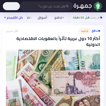
هل تبحث عن شيء؟
تدافع
أسواق
ناس
روح
كل الأقسام
شيف
آخر تحديث
قبل 13 دقيقة
تدافع
ترتيب
قبل شهرين
›
أكثر 10 دول عربية تأثراً بالعقوبات الاقتصادية
الدولية