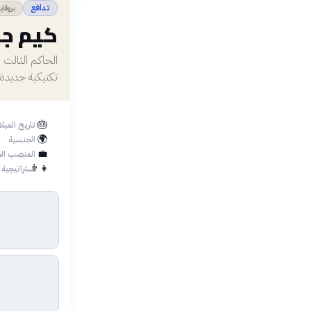
بروفاي
تدافع
كيم جو
الحاكم الثالث 
تكتيكية جديدة 
🎂
تاريخ الميلا
🌍
الجنسية
💼
المنصب الح
👨‍👧
استراتيجية 