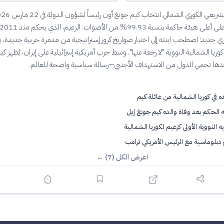
جديد: اصطحب ابنته إلى اختبار صواريخ كروز إستراتيجية من مدمرة حربية جديدة، بي
وريا الشمالية النووية "لا رجعة عنها". وسط حرب أمريكية إسرائيلية على إيران، يُظهر كي
وحدها تحمي الدول من الاستهداف الأجنبي—رسالة سياسية واضحة للعالم.
ه في كوريا الشمالية من عائلة كيم
ه الحكم بعد وفاة والده كيم جونغ إيل
ه النووية الأولى كزعيم لكوريا الشمالية
دبلوماسية مع الرئيس الأمريكي ترامب
اعرض الكل (7) ←