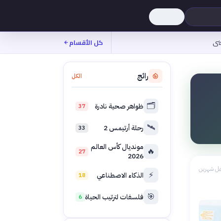
نى
كل الأقسام
رائج
الكل
🗂️
ظواهر صحية نادرة
37
🛰️
رحلة أرتيمس 2
33
مونديال كأس العالم
🔥
27
2026
بل شهرين
⚡
الذكاء الاصطناعي
18
🎯
فلسفات لترتيب الحياة
6