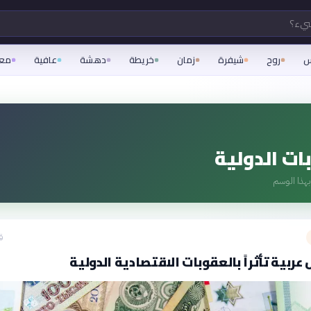
شيء؟
س
روح
شيفرة
زمان
خريطة
دهشة
عافية
مع
ات الدولية
هذا الوسم
ق