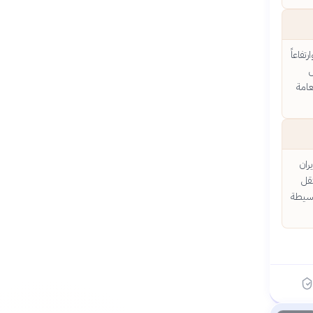
فاعاً
ض
عامة
ران
نقل
وسيطة