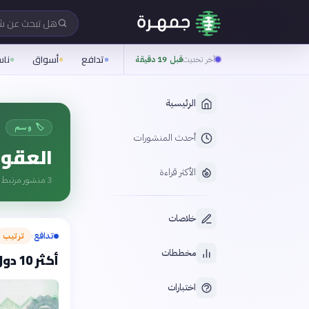
هل تبحث عن 
تدافع
أسواق
نا
آخر تحديث
قبل 19 دقيقة
الرئيسية
🏷️ وسم
أحدث المنشورات
العقوب
الأكثر قراءة
3
منشور مرتبط ب
خلاصات
تدافع
ترتيب
›
مخططات
أكثر 10 دول عربية تأثراً بالعقوبات الاقتصادية الدولية
اختبارات