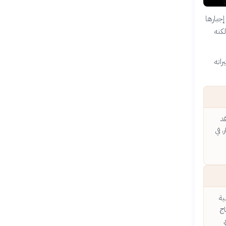
جبارها
لكنه
اته
د
، في
ية
اج
.