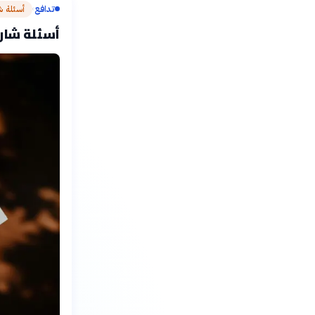
تدافع
أسئلة ش
›
أسئلة شارح