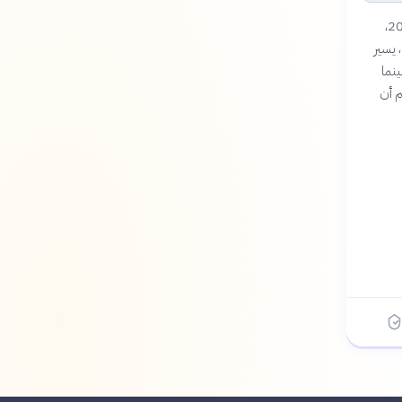
أعاد المجلس التشريعي الكوري الشمالي انتخاب كيم جونغ أون رئيساً لشؤون الدولة في 22 مارس 2026،
مجدداً سيطرته على أعلى هيئة حاكمة بنسبة 99.93% من الأصوات. الزعيم، الذي يحكم منذ 2011، يسير
نما
م أن