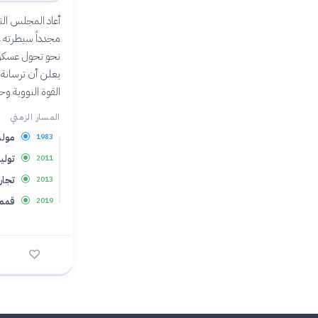
نحو تحول عسكري 
يعلن أن ترسانة ك
القوة النووية 
المسار الزمني
مولد
1983
تولي
2011
تجارب
2013
قمم 
2019