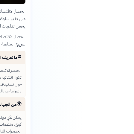
الحصار الاقتصاد
على تغيير سلوكيا
يحمل تداعيات ا
الحصار الاقتصاد
ضروري لمتابعة ال
⛔
ما تعريف ا
الحصار الاقتص
تكون انتقائية 
حين تستهدف ال
وصرامة من الع
🌍
من الجهات
يمكن لأي دولة
كبرى. منظمات 
الحصارات النا