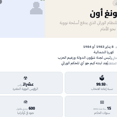
👤
ل
نغ أون
للنظام الوراثي الذي يدفع أسلحة نووية
نحو الأمام
8 يناير 1983 أو 1984
د
كوريا الشمالية
رئيس لجنة شؤون الدولة وزعيم الحزب
الي
يُعِد ابنته كيم جو أي للحكم الوراثي
الخلافة
☢️
🗳️
99.93
عشرات
%
رؤس
نسبة إعادة الانتخاب
الرؤوس النووية المقدرة
🪖
📅
600
15
سنة منذ 2011
جندي مقتول
سنوات الحكم
جنود في أوكرانيا