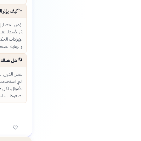
📉
كيف يؤثر 
يؤدي الحصار إل
في الأسعار. يع
الإيرادات الحك
والرعاية الصحي
🔄
هل هناك ط
بعض الدول الم
التي استخدمت ط
الأموال. لكن 
لضغوط سياسي