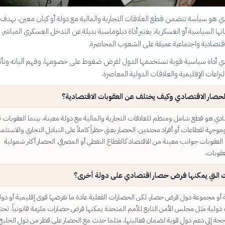
ي هو سياسة تتضمن قطع العلاقات التجارية والمالية مع دولة أو كيان معين، بهدف إ
تها السياسية أو العسكرية. يعتبر أداة دبلوماسية بديلة عن التدخل العسكري المباشر، 
قتصادية واجتماعية عميقة على الشعوب المحاصرة.
ي أداة سياسية قوية تستخدمها الدول لفرض ضغوط على خصومها، وفهم آلياته وتأثير
نزاعات الإقليمية والعلاقات الدولية المعاصرة.
لحصار الاقتصادي وكيف يختلف عن العقوبات الاقتصادية؟
ادي هو قطع شامل ومنظم للعلاقات التجارية والمالية مع دولة معينة، بينما العقوبات ق
وموجهة لقطاعات أو أفراد محددين. الحصار يعني حظراً كاملاً على التبادل التجاري والاستثمار
عقوبات جوانب معينة من الاقتصاد كالقطاع النفطي أو المصرفي. الحصار أكثر شمولية
قوبات.
 التي يمكنها فرض حصار اقتصادي على دولة أخرى؟
 أو مجموعة دول فرض حصار، لكن الحصارات الفعلية عادة ما تفرضها قوى إقليمية أو دول
دولية مثل مجلس الأمن التابع للأمم المتحدة يمكنها فرض حصارات ملزمة قانونياً. تحت
جحة إلى دعم دول قوية لضمان فعاليتها، مثلما حدث مع الحصار على قطر من دول الخليج