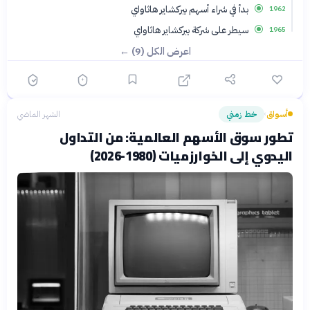
بدأ في شراء أسهم بيركشاير هاثاواي
1962
سيطر على شركة بيركشاير هاثاواي
1965
اعرض الكل (9) ←
أسواق
خط زمني
الشهر الماضي
›
تطور سوق الأسهم العالمية: من التداول
اليدوي إلى الخوارزميات (1980-2026)