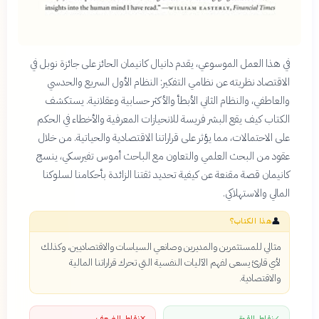
في هذا العمل الموسوعي، يقدم دانيال كانيمان الحائز على جائزة نوبل في
الاقتصاد نظريته عن نظامي التفكير: النظام الأول السريع والحدسي
والعاطفي، والنظام الثاني الأبطأ والأكثر حسابية وعقلانية. يستكشف
الكتاب كيف يقع البشر فريسة للانحيازات المعرفية والأخطاء في الحكم
على الاحتمالات، مما يؤثر على قراراتنا الاقتصادية والحياتية. من خلال
عقود من البحث العلمي والتعاون مع الباحث أموس تفيرسكي، ينسج
كانيمان قصة مقنعة عن كيفية تحديد ثقتنا الزائدة بأحكامنا لسلوكنا
المالي والاستهلاكي.
👤
هذا الكتاب؟
مثالي للمستثمرين والمديرين وصانعي السياسات والاقتصاديين، وكذلك
لأي قارئ يسعى لفهم الآليات النفسية التي تحرك قراراتنا المالية
والاقتصادية.
✓
نقاط القوة
✕
نقاط الضعف