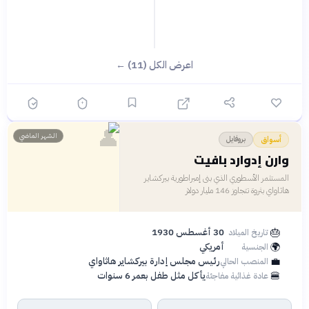
اعرض الكل (11) ←
👤
الشهر الماضي
بروفايل
أسواق
وارن إدوارد بافيت
المستثمر الأسطوري الذي بنى إمبراطورية بيركشاير
هاثاواي بثروة تتجاوز 146 مليار دولار
🎂
30 أغسطس 1930
تاريخ الميلاد
🌍
أمريكي
الجنسية
💼
رئيس مجلس إدارة بيركشاير هاثاواي
المنصب الحالي
🍔
يأكل مثل طفل بعمر 6 سنوات
عادة غذائية مفاجئة