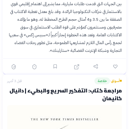
بين الجهات التي قدمت طلبات مليارية، مما يشير إلى اهتمام إقليمي قوي
بالاستثمار في شركات التكنولوجيا الرائدة. وقد بلغ معدل تغطية الاكتتاب في
الصفقة ما بين 3.5 و4 أمثال حجم الطرح المخطط له، وهو ما يؤكده
مصرفيون ومستثمرون كمؤشر على قوة الطلب الاستثماري في سوق
الاكتتابات العامة. وتعد هذه الخطوة إنجازاً كبيراً لـ«سبيس إكس» في سعيها
لجمع رأس المال اللازم لمشاريعها الطموحة، مثل تطوير رحلات الفضاء
التجارية وشبكة الإنترنت الفضائية «ستارلينك».
أسواق
خلاصة
قبل 3 أشهر
›
مراجعة كتاب: التفكير السريع والبطيء | دانيال
كانيمان