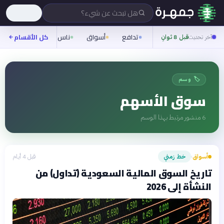
هل تبحث عن شيء؟
تدافع
أسواق
ناس
روح
كل الأقسام
شيفر
آخر تحديث
قبل 8 ثوانِ
🏷️ وسم
سوق الأسهم
6
منشور مرتبط بهذا الوسم
أسواق
خط زمني
قبل 4 أيام
›
تاريخ السوق المالية السعودية (تداول) من
النشأة إلى 2026