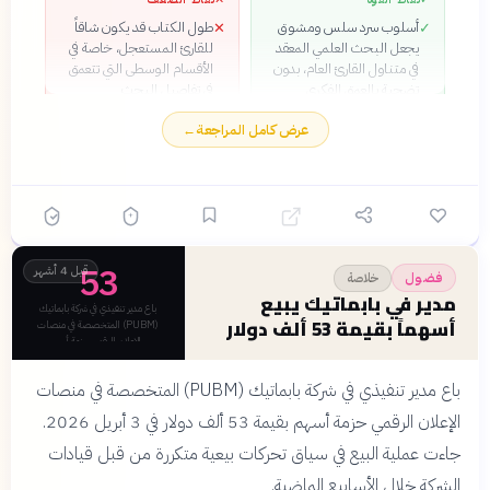
أسلوب سرد سلس ومشوق
طول الكتاب قد يكون شاقاً
✕
✓
يجعل البحث العلمي المعقد
للقارئ المستعجل، خاصة في
في متناول القارئ العام، بدون
الأقسام الوسطى التي تتعمق
تضحية بالعمق الفكري
في تفاصيل البحث
تطبيقات عملية مباشرة على
بعض الدراسات المستشهد
✕
✓
عرض كامل المراجعة
←
حياتنا اليومية والقرارات
بها واجهت انتقادات حول
المالية، من استثمار الأموال
إعادة الإنتاجية والصلاحية
إلى تخطيط العطل
العلمية في أزمة الإنتاج الحديثة
بنية منطقية محكمة تبني
✓
الأفكار تدريجياً من المبادئ
الأساسية إلى النقاشات
المعقدة عن السعادة
53
قبل 4 أشهر
والرفاهية
فضول
خلاصة
أمثلة تجريبية حقيقية وجريئة
مدير في بابماتيك يبيع
✓
باع مدير تنفيذي في شركة بابماتيك
توضح الفجوات بين الحكم
أسهماً بقيمة 53 ألف دولار
(PUBM) المتخصصة في منصات
الاقتصادي النظري والسلوك
الإعلان الرقمي حزمة أس
الفعلي للبشر
باع مدير تنفيذي في شركة بابماتيك (PUBM) المتخصصة في منصات
الإعلان الرقمي حزمة أسهم بقيمة 53 ألف دولار في 3 أبريل 2026.
جاءت عملية البيع في سياق تحركات بيعية متكررة من قبل قيادات
الشركة خلال الأسابيع الماضية.