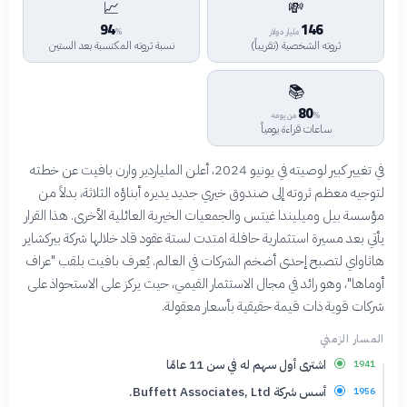
📈
💸
94
146
مليار دولار
%
ثروته الشخصية (تقريباً)
نسبة ثروته المكتسبة بعد الستين
📚
80
% من يومه
ساعات قراءة يومياً
في تغيير كبير لوصيته في يونيو 2024، أعلن الملياردير وارن بافيت عن خطته
لتوجيه معظم ثروته إلى صندوق خيري جديد يديره أبناؤه الثلاثة، بدلاً من
مؤسسة بيل وميليندا غيتس والجمعيات الخيرية العائلية الأخرى. هذا القرار
يأتي بعد مسيرة استثمارية حافلة امتدت لستة عقود قاد خلالها شركة بيركشاير
هاثاواي لتصبح إحدى أضخم الشركات في العالم. يُعرف بافيت بلقب "عراف
أوماها"، وهو رائد في مجال الاستثمار القيمي، حيث يركز على الاستحواذ على
شركات قوية ذات قيمة حقيقية بأسعار معقولة.
المسار الزمني
اشترى أول سهم له في سن 11 عامًا
1941
أسس شركة Buffett Associates, Ltd.
1956