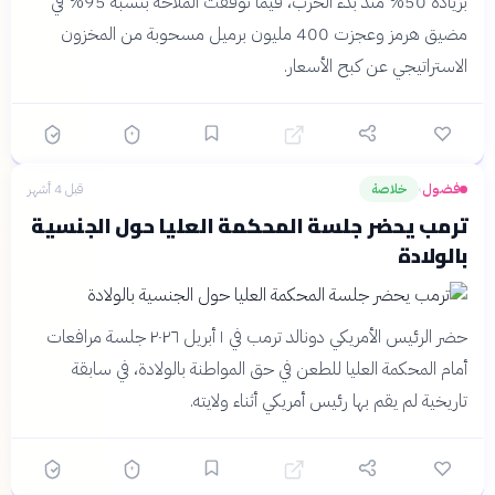
بزيادة 50% منذ بدء الحرب، فيما توقفت الملاحة بنسبة 95% في
مضيق هرمز وعجزت 400 مليون برميل مسحوبة من المخزون
الاستراتيجي عن كبح الأسعار.
فضول
خلاصة
قبل 4 أشهر
›
ترمب يحضر جلسة المحكمة العليا حول الجنسية
بالولادة
حضر الرئيس الأمريكي دونالد ترمب في ١ أبريل ٢٠٢٦ جلسة مرافعات
أمام المحكمة العليا للطعن في حق المواطنة بالولادة، في سابقة
تاريخية لم يقم بها رئيس أمريكي أثناء ولايته.