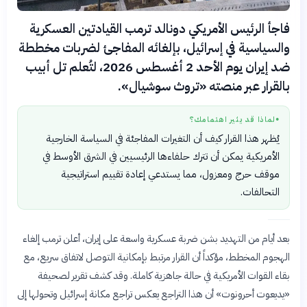
فاجأ الرئيس الأمريكي دونالد ترمب القيادتين العسكرية
والسياسية في إسرائيل، بإلغائه المفاجئ لضربات مخططة
ضد إيران يوم الأحد 2 أغسطس 2026، لتُعلم تل أبيب
بالقرار عبر منصته «تروث سوشيال».
لماذا قد يثير اهتمامك؟
●
يُظهر هذا القرار كيف أن التغيرات المفاجئة في السياسة الخارجية
الأمريكية يمكن أن تترك حلفاءها الرئيسيين في الشرق الأوسط في
موقف حرج ومعزول، مما يستدعي إعادة تقييم استراتيجية
التحالفات.
بعد أيام من التهديد بشن ضربة عسكرية واسعة على إيران، أعلن ترمب إلغاء
الهجوم المخطط، مؤكداً أن القرار مرتبط بإمكانية التوصل لاتفاق سريع، مع
بقاء القوات الأمريكية في حالة جاهزية كاملة. وقد كشف تقرير لصحيفة
«يديعوت أحرونوت» أن هذا التراجع يعكس تراجع مكانة إسرائيل وتحولها إلى