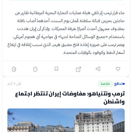
جاء قرار ترمب إثر تلقي هيئة عمليات التجارة البحرية البريطانية تقارير عن
حادثين بحريين قبالة سلطنة عُمان يوم السبت، أحدهما أصاب ناقلة
بمقذوف مجهول أحدث أضرارًا بغرفة المحركات. ويُذكر أن إيران هددت
باستخدام «جميع الوسائل المتاحة لديها» في مواجهة أي هجوم أمريكي.
ويصر ترمب على ضرورة إعادة فتح مضيق هرمز، الذي تسبب إغلاقه في ارتفاع
أسعار النفط والوقود بالولايات المتحدة.
تدافع
خلاصة
قبل 9 أيام
›
ترمب ونتنياهو: مفاوضات إيران تنتظر اجتماع
واشنطن