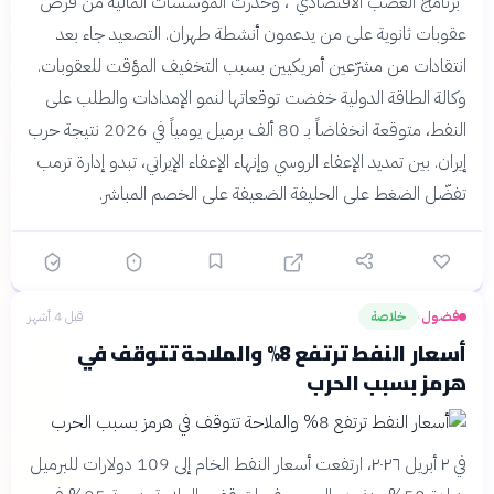
"برنامج الغضب الاقتصادي"، وحذرت المؤسسات المالية من فرض
عقوبات ثانوية على من يدعمون أنشطة طهران. التصعيد جاء بعد
انتقادات من مشرّعين أمريكيين بسبب التخفيف المؤقت للعقوبات.
وكالة الطاقة الدولية خفضت توقعاتها لنمو الإمدادات والطلب على
النفط، متوقعة انخفاضاً بـ 80 ألف برميل يومياً في 2026 نتيجة حرب
إيران. بين تمديد الإعفاء الروسي وإنهاء الإعفاء الإيراني، تبدو إدارة ترمب
تفضّل الضغط على الحليفة الضعيفة على الخصم المباشر.
فضول
خلاصة
قبل 4 أشهر
›
أسعار النفط ترتفع 8% والملاحة تتوقف في
هرمز بسبب الحرب
في ٢ أبريل ٢٠٢٦، ارتفعت أسعار النفط الخام إلى 109 دولارات للبرميل