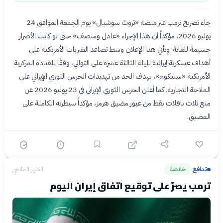
جاء تصريح ترمب عبر منصة «تروث سوشيال» يوم الجمعة الموافق 24
يوليو 2026، مؤكداً أن هذا الإجراء «عادل ومنصف» حتى لو كانت الأضرار
جسيمة للغاية. ويأتي هذا الإعلان وسط تصاعد الضربات الأمريكية على
أهداف عسكرية إيرانية لليلة الثالثة عشرة على التوالي، وفقًا للقيادة المركزية
الأمريكية «سنتكوم»، بهدف الحد من تهديدات الحرس الثوري الإيراني على
الملاحة التجارية. كما أعلن الحرس الثوري الإيراني في 23 يوليو 2026 عن
منع ثلاث ناقلات نفط من عبور مضيق هرمز، مؤكداً سيطرته الكاملة على
المضيق.
تدافع
خلاصة
الشهر الماضي
›
ترمب يصرّ على توقيع اتفاق إيران اليوم