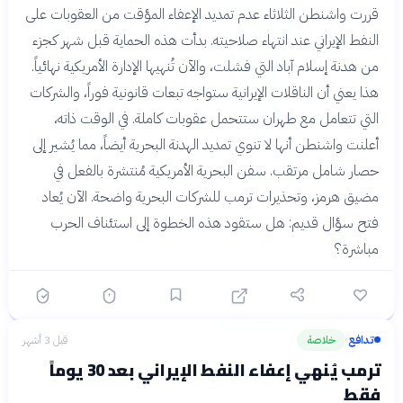
قررت واشنطن الثلاثاء عدم تمديد الإعفاء المؤقت من العقوبات على
النفط الإيراني عند انتهاء صلاحيته. بدأت هذه الحماية قبل شهر كجزء
من هدنة إسلام آباد التي فشلت، والآن تُنهيها الإدارة الأمريكية نهائياً.
هذا يعني أن الناقلات الإيرانية ستواجه تبعات قانونية فوراً، والشركات
التي تتعامل مع طهران ستتحمل عقوبات كاملة. في الوقت ذاته،
أعلنت واشنطن أنها لا تنوي تمديد الهدنة البحرية أيضاً، مما يُشير إلى
حصار شامل مرتقب. سفن البحرية الأمريكية مُنتشرة بالفعل في
مضيق هرمز، وتحذيرات ترمب للشركات البحرية واضحة. الآن يُعاد
فتح سؤال قديم: هل ستقود هذه الخطوة إلى استئناف الحرب
مباشرة؟
تدافع
خلاصة
قبل 3 أشهر
›
ترمب يُنهي إعفاء النفط الإيراني بعد 30 يوماً
فقط