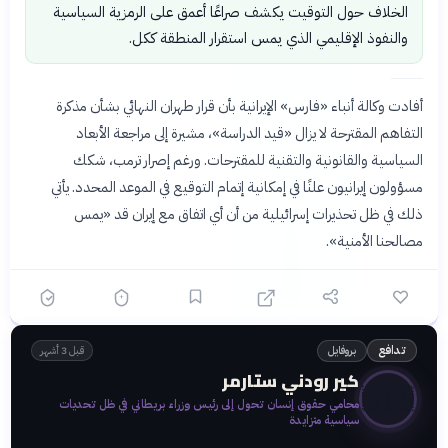
الخلاف حول التوقيت يكشف صراعًا أعمق على الرمزية السياسية
والنفوذ الإقليمي الذي يمس استقرار المنطقة ككل.
أفادت وكالة أنباء «فارس» الإيرانية بأن قرار طهران النهائي بشأن مذكرة
التفاهم المقترحة لا يزال «قيد الدراسة»، مشيرة إلى مراجعة الأبعاد
السياسية والقانونية والتقنية للمقترحات. ورغم إصرار ترمب، شكك
مسؤولون إيرانيون علنًا في إمكانية إتمام التوقيع في الموعد المحدد. يأتي
ذلك في ظل تحذيرات إسرائيلية من أن أي اتفاق مع إيران قد «يمس
مصالحنا الأمنية».
بروفايل
تدافع
قبل 3 أشهر
كير رودني ستارمر
🇬🇧
محامي حقوق إنسان تحول إلى رئيس وزراء بريطاني في ظل تحديات
سياسية متزايدة