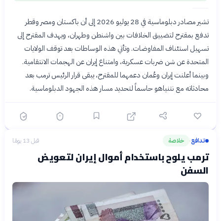
تشير مصادر دبلوماسية في 28 يوليو 2026 إلى أن باكستان ومصر وقطر
تدفع بمقترح لتضييق الخلافات بين واشنطن وطهران، ويهدف المقترح إلى
تسهيل استئناف المفاوضات. وتأتي هذه الوساطات بعد توقف الولايات
المتحدة عن شن ضربات عسكرية، وامتناع إيران عن الهجمات الانتقامية.
وبينما أعلنت إيران وعُمان دعمهما للمقترح، يبقى قرار الرئيس ترمب بعد
محادثاته مع نتنياهو حاسماً لتحديد مسار هذه الجهود الدبلوماسية.
تدافع
خلاصة
قبل 13 يومًا
›
ترمب يلوح باستخدام أموال إيران لتعويض
السفن