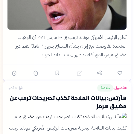
أعلن الرئيس الأميركي دونالد ترمب في ٣٠ مارس ٢٠٢٦ أن الولايات
المتحدة تفاوضت مع إيران بشأن السماح بمرور ٢٠ ناقلة نفط عبر
مضيق هرمز، الذي أغلقته طهران منذ بداية الحرب.
فضول
خلاصة
قبل 4 أشهر
›
هآرتس: بيانات الملاحة تكذب تصريحات ترمب عن
مضيق هرمز
كذبت بيانات الملاحة البحرية تصريحات الرئيس الأمريكي دونالد ترمب