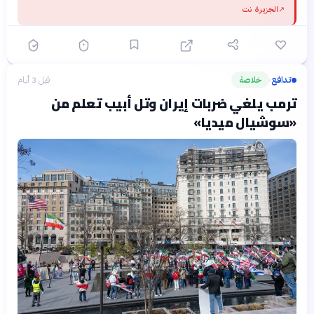
↗
الجزيرة نت
تدافع
خلاصة
قبل 3 أيام
›
ترمب يلغي ضربات إيران وتل أبيب تعلم من
«سوشيال ميديا»