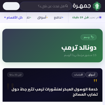
هل تبحث عن شيء؟
تدافع
أسواق
ناس
روح
كل الأقسام
شيف
آخر تحديث
قبل 19 دقيقة
🏷️ وسم
دونالد ترمب
15
منشور مرتبط بهذا الوسم
اقتباسات
أسواق
قبل 22 ساعة
"
"
خدمة الوصول المبكر لمنشورات ترمب تثير جدلاً حول
تضارب المصالح