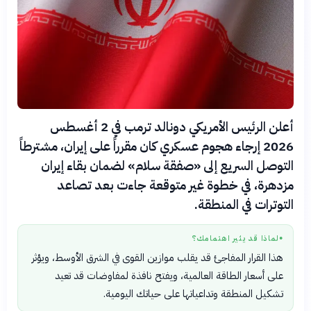
أعلن الرئيس الأمريكي دونالد ترمب في 2 أغسطس
2026 إرجاء هجوم عسكري كان مقرراً على إيران، مشترطاً
التوصل السريع إلى «صفقة سلام» لضمان بقاء إيران
مزدهرة، في خطوة غير متوقعة جاءت بعد تصاعد
التوترات في المنطقة.
لماذا قد يثير اهتمامك؟
●
هذا القرار المفاجئ قد يقلب موازين القوى في الشرق الأوسط، ويؤثر
على أسعار الطاقة العالمية، ويفتح نافذة لمفاوضات قد تعيد
تشكيل المنطقة وتداعياتها على حياتك اليومية.