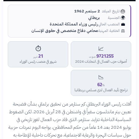
🎂
2 سبتمبر 1962
تاريخ الميلاد
🌍
بريطاني
الجنسية
💼
رئيس وزراء المملكة المتحدة
المنصب الحالي
⚖️
محامي دفاع متخصص في حقوق الإنسان
الخلفية المهنية
⏱️
📈
21
9721255
صوت
شهر
أصوات حزب العمال في انتخابات 2024
شهور في منصب رئيس الوزراء
📉
62
%
تراجع تأييد العمال لدى مسلمي بريطانيا
أفلت رئيس الوزراء البريطاني كير ستارمر من تحقيق برلماني بشأن فضيحة
تعيين بيتر ماندلسون سفيراً في واشنطن في 28 أبريل 2026، لكن الضغوط
السياسية الداخلية تتزايد. ستارمر، الذي قاد حزب العمال لفوز تاريخي في
يوليو 2024 بعد 14 عاماً من حكم المحافظين، يواجه اليوم تمردات حزبية
حول سياسات الهجرة والرعاية الاجتماعية، مع تحركات داخلية للإطاحة به