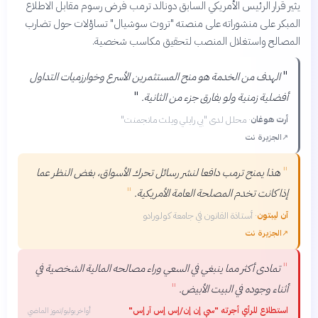
يثير قرار الرئيس الأمريكي السابق دونالد ترمب فرض رسوم مقابل الاطلاع
المبكر على منشوراته على منصته "تروث سوشيال" تساؤلات حول تضارب
المصالح واستغلال المنصب لتحقيق مكاسب شخصية.
"
الهدف من الخدمة هو منح المستثمرين الأسرع وخوارزميات التداول
"
أفضلية زمنية ولو بفارق جزء من الثانية.
أرت هوغان
·
محلل لدى "بي رايلي ويلث مانجمنت"
↗
الجزيرة نت
"
هذا يمنح ترمب دافعا لنشر رسائل تحرك الأسواق، بغض النظر عما
"
إذا كانت تخدم المصلحة العامة الأمريكية.
آن ليبتون
·
أستاذة القانون في جامعة كولورادو
↗
الجزيرة نت
"
تمادى أكثر مما ينبغي في السعي وراء مصالحه المالية الشخصية في
"
أثناء وجوده في البيت الأبيض.
استطلاع للرأي أجرته "سي إن إن/إس إس آر إس"
أواخر يوليو/تموز الماضي