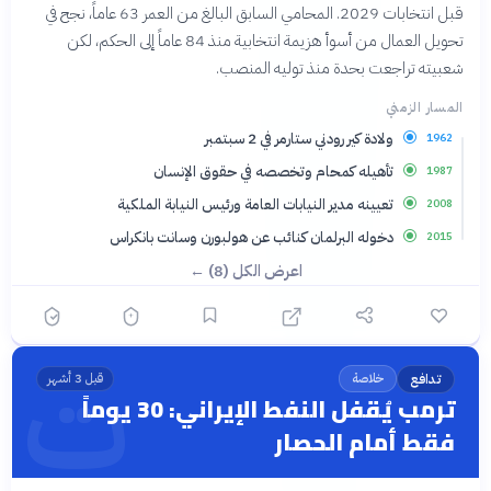
قبل انتخابات 2029. المحامي السابق البالغ من العمر 63 عاماً، نجح في
تحويل العمال من أسوأ هزيمة انتخابية منذ 84 عاماً إلى الحكم، لكن
شعبيته تراجعت بحدة منذ توليه المنصب.
المسار الزمني
ولادة كير رودني ستارمر في 2 سبتمبر
1962
تأهيله كمحام وتخصصه في حقوق الإنسان
1987
تعيينه مدير النيابات العامة ورئيس النيابة الملكية
2008
دخوله البرلمان كنائب عن هولبورن وسانت بانكراس
2015
اعرض الكل (8) ←
ت
تدافع
خلاصة
قبل 3 أشهر
ترمب يُقفل النفط الإيراني: 30 يوماً
فقط أمام الحصار