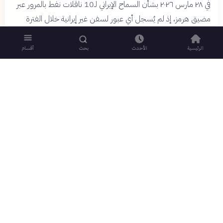
في ٢٨ مارس ٢٠٢٦ بشأن السماح الإيراني لـ10 ناقلات نفط بالمرور عبر
مضيق هرمز، إذ لم يُسجل أي عبور لسفن غير إيرانية خلال الفترة
المذكورة.
الرئيسية
الأحدث
بحث
أقسام
روابط سريعة
قانوني
الرئيسية
شروط الخدمة
الأكثر قراءة
الخصوصية
من نحن
سياسة الكوكيز
منصة معرفية عربية توفر
فريق جمهرة
سياسة الذكاء الاصطناعي
محتوى موثوقاً ومنظماً في
مكافآت جمهرة
العلوم والثقافة والفكر
اتصل بنا
قيمة المرء ما يعرفه