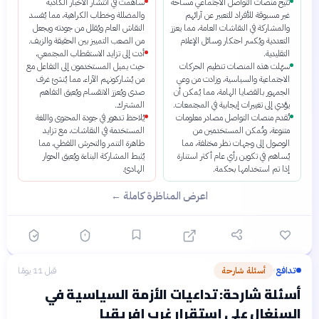
تُتيح منصات التواصل الاجتماعي مساحة
ساهمت في انتشار الأخبار الكاذبة
غير مسبوقة للأفراد للتعبير عن آرائهم
والمضللة وخطاب الكراهية، مما يُفسد
والمشاركة في النقاشات العامة، مما يعزز
النقاش العام ويُقلل من جودته ويجعل
التعددية ويُكسر احتكار وسائل الإعلام
من الصعب التمييز بين الحقيقة والزيف.
التقليدية.
أدت إلى تزايد الاستقطاب المجتمعي،
سهّلت هذه المنصات تنظيم الحركات
حيث يميل المستخدمون إلى التفاعل مع
الاجتماعية والسياسية، وزادت من وعي
من يُشاركونهم الآراء، مما يُنشئ غرف
الجمهور بالقضايا الهامة، مما يُمكن أن
صدى ويُعزز الانقسام ويُعيق التفاهم
يؤدي إلى تغييرات إيجابية في المجتمعات.
المشترك.
تُقدم منصات التواصل مصادر معلومات
يُلاحظ تدهور في جودة المحتوى واللغة
متنوعة، وتُمكن المستخدمين من
المستخدمة في النقاشات، مع تزايد
الوصول إلى وجهات نظر مختلفة، مما
ظاهرة التنمر والتحرش اللفظي، مما
يُساهم في تكوين رأي عام أكثر استنارة
يُثبط المشاركة البناءة ويُعيق الحوار
إذا تم استخدامها بحكمة.
الهادئ.
اعرض المناظرة كاملة ←
تدافع
أسئلة شارحة
قبل 11 يومًا
›
أسئلة شارحة: تداعيات الأزمة السياسية في
السنغال على استقرار غرب إفريقيا