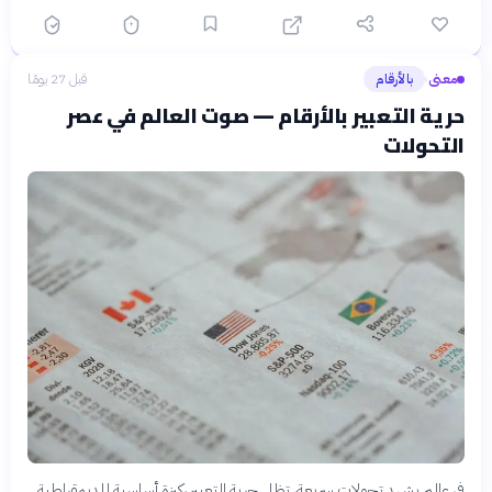
معنى
بالأرقام
قبل 27 يومًا
›
حرية التعبير بالأرقام — صوت العالم في عصر
التحولات
في عالم يشهد تحولات سريعة، تظل حرية التعبير ركيزة أساسية للديمقراطية