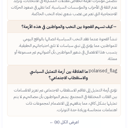
تتضمن مؤشرات الأزمة انخفاض معدلات المشاركة في الانتخابات، وتزايد
عدم الثقة في الأحزاب والمؤسسات السياسية. كما تظهر في صعود الحركات
الاحتجاجية التي تعبر عن غضب شعبي تجاه النخب الحاكمة.
↔️
كيف تسهم الفجوة بين النخب والمواطنين في هذه الأزمة؟
تنشأ الفجوة عندما تفقد النخب السياسية اتصالها بالواقع اليومي
للمواطنين، مما يؤدي إلى تبني سياسات لا تلبي احتياجاتهم الحقيقية.
يتسبب هذا الانفصال في شعور المواطنين بأن أصواتهم غير مسموعة أو
ممثلة.
polarised_flag:
ما العلاقة بين أزمة التمثيل السياسي
والاستقطاب الاجتماعي؟
تؤدي أزمة التمثيل إلى تفاقم الاستقطاب الاجتماعي عبر تعزيز الانقسامات
بين الفئات المختلفة في المجتمع. يشعر المواطنون بأن مصالحهم لا يتم
تمثيلها بشكل كافٍ، مما يدفعهم إلى الانضمام لمجموعات ذات
اهتمامات متجانسة وزيادة حدة التوترات.
اعرض الكل (8) ←