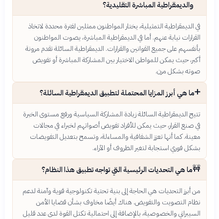
والديمقراطية المباشرة التقليدية؟
في الديمقراطية التمثيلية، يختار المواطنون ممثلين لفترة محددة لاتخاذ
القرارات نيابة عنهم. أما في الديمقراطية المباشرة، يصوت المواطنون
بأنفسهم على جميع القوانين والقرارات. الديمقراطية السائلة تقدم مرونة
أكبر، حيث يمكن للمواطن الاختيار بين المشاركة المباشرة أو تفويض
صوته بشكل مرن.
➕
ما هي أبرز المزايا المحتملة لتطبيق الديمقراطية السائلة؟
تتيح الديمقراطية السائلة زيادة المشاركة السياسية ورفع مستوى الخبرة
في صنع القرار، حيث يمكن للأفراد تفويض أصواتهم لخبراء في مجالات
معينة. كما أنها تعزز الشفافية والمساءلة، وتسمح بتعديل التفويضات
بشكل فوري استجابة لتغير الظروف أو الآراء.
🚧
ما هي التحديات الرئيسية التي تواجه تطبيق هذا النظام؟
من أبرز التحديات هي الحاجة إلى بنية تحتية تكنولوجية قوية وآمنة لدعم
نظام التصويت والتفويض. هناك أيضًا مخاوف بشأن قضايا الأمن
السيبراني والخصوصية، بالإضافة إلى احتمالية تكتل القوة لدى عدد قليل