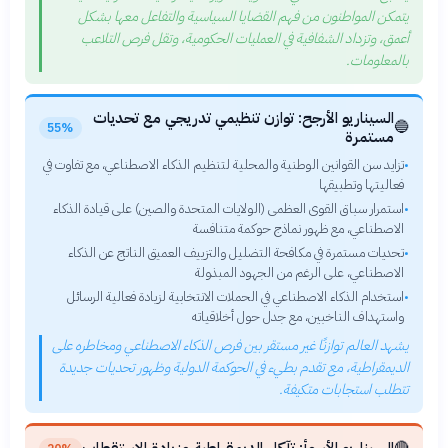
يتمكن المواطنون من فهم القضايا السياسية والتفاعل معها بشكل
أعمق، وتزداد الشفافية في العمليات الحكومية، وتقل فرص التلاعب
بالمعلومات.
السيناريو الأرجح: توازن تنظيمي تدريجي مع تحديات
🔵
55%
مستمرة
تزايد سن القوانين الوطنية والمحلية لتنظيم الذكاء الاصطناعي، مع تفاوت في
•
فعاليتها وتطبيقها
استمرار سباق القوى العظمى (الولايات المتحدة والصين) على قيادة الذكاء
•
الاصطناعي، مع ظهور نماذج حوكمة متنافسة
تحديات مستمرة في مكافحة التضليل والتزييف العميق الناتج عن الذكاء
•
الاصطناعي، على الرغم من الجهود المبذولة
استخدام الذكاء الاصطناعي في الحملات الانتخابية لزيادة فعالية الرسائل
•
واستهداف الناخبين، مع جدل حول أخلاقياته
يشهد العالم توازنًا غير مستقر بين فرص الذكاء الاصطناعي ومخاطره على
الديمقراطية، مع تقدم بطيء في الحوكمة الدولية وظهور تحديات جديدة
تتطلب استجابات متكيفة.