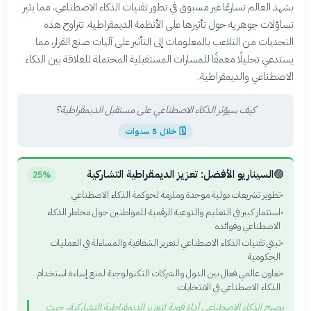
يشهد العالم تسارعًا غير مسبوق في تطور تقنيات الذكاء الاصطناعي، مما يثير
تساؤلات جوهرية حول تأثيرها على الأنظمة الديمقراطية. تتراوح هذه
التحديات من التلاعب بالمعلومات إلى التأثير على آليات صنع القرار، مما
يستدعي تحليلًا معمقًا للمسارات المستقبلية المحتملة للعلاقة بين الذكاء
الاصطناعي والديمقراطية.
كيف سيؤثر الذكاء الاصطناعي على مستقبل الديمقراطية؟
🗓
خلال 5 سنوات
🟢
السيناريو الأفضل: تعزيز الديمقراطية التشاركية
25%
تطوير تشريعات دولية موحدة وملزمة لحوكمة الذكاء الاصطناعي
•
استثمار كبير في التعليم والتوعية الرقمية للمواطنين حول مخاطر الذكاء
•
الاصطناعي وفوائده
تبني تقنيات الذكاء الاصطناعي لتعزيز الشفافية والمساءلة في العمليات
•
الحكومية
تعاون عالمي فعال بين الدول والشركات التكنولوجية لمنع إساءة استخدام
•
الذكاء الاصطناعي في الانتخابات
يصبح الذكاء الاصطناعي أداة قوية لتعزيز الديمقراطية التشاركية، حيث