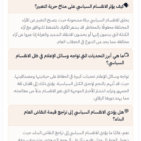
🗣️
كيف يؤثر الانقسام السياسي على مناخ حرية التعبير؟
يخلق الانقسام السياسي بيئة مشحونة حيث يصبح التعبير عن الآراء
المختلفة محفوفًا بالمخاطر. قد يشعر الأفراد بالضغط للتوافق مع آراء
الكتلة التي ينتمون إليها أو يخشون الانتقاد الشديد والعزلة إذا عبروا عن آراء
مخالفة، مما يحد من التنوع في الخطاب العام.
📺
ما هي أبرز التحديات التي تواجه وسائل الإعلام في ظل الانقسام
السياسي؟
تواجه وسائل الإعلام تحديات كبيرة في الحفاظ على حياديتها ومصداقيتها،
حيث قد تُتهم بالتحيز لإحدى الكتل السياسية. يؤدي ذلك إلى فقدان ثقة
الجمهور وتزايد انتشار الأخبار الموجهة التي تعزز الانقسام بدلاً من معالجته،
مما يهدد دورها الرقابي.
💬
هل يؤدي الانقسام السياسي إلى تراجع قيمة النقاش العام
البناء؟
نعم، غالبًا ما يؤدي الانقسام السياسي إلى تراجع النقاش البناء، حيث
يتحول الحوار إلى جدل عقيم يركز على الهجوم الشخصي وتشويه سمعة