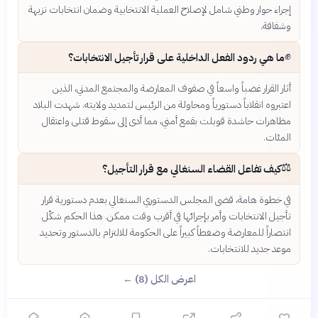
إجراء حوار وطني شامل لإصلاح العملية الانتخابية وضمان انتخابات نزيهة
وشفافة.
✊
ما هي ردود الفعل الداخلية على قرار تأجيل الانتخابات؟
أثار القرار غضباً واسعاً في صفوف المعارضة والمجتمع المدني، الذين
اعتبروه انقلاباً دستورياً ومحاولة من الرئيس لتمديد ولايته. شهدت البلاد
مظاهرات حاشدة قوبلت بقمع أمني، مما أدى إلى سقوط قتلى واعتقال
المئات.
⚖️
كيف تفاعل القضاء السنغالي مع قرار التأجيل؟
في خطوة هامة، قضى المجلس الدستوري السنغالي بعدم دستورية قرار
تأجيل الانتخابات وأمر بإجرائها في أقرب وقت ممكن. هذا الحكم شكّل
انتصاراً للمعارضة وضغطاً كبيراً على الحكومة للالتزام بالدستور وتحديد
موعد جديد للانتخابات.
اعرض الكل (8) ←