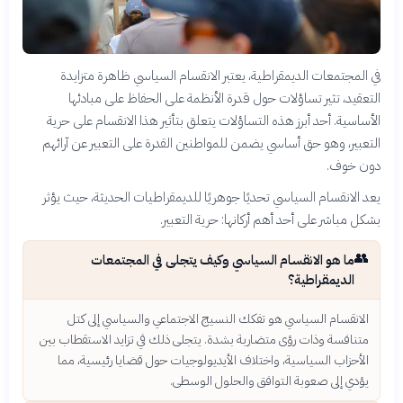
في المجتمعات الديمقراطية، يعتبر الانقسام السياسي ظاهرة متزايدة
التعقيد، تثير تساؤلات حول قدرة الأنظمة على الحفاظ على مبادئها
الأساسية. أحد أبرز هذه التساؤلات يتعلق بتأثير هذا الانقسام على حرية
التعبير، وهو حق أساسي يضمن للمواطنين القدرة على التعبير عن آرائهم
دون خوف.
يعد الانقسام السياسي تحديًا جوهريًا للديمقراطيات الحديثة، حيث يؤثر
بشكل مباشر على أحد أهم أركانها: حرية التعبير.
👥
ما هو الانقسام السياسي وكيف يتجلى في المجتمعات
الديمقراطية؟
الانقسام السياسي هو تفكك النسيج الاجتماعي والسياسي إلى كتل
متنافسة وذات رؤى متضاربة بشدة. يتجلى ذلك في تزايد الاستقطاب بين
الأحزاب السياسية، واختلاف الأيديولوجيات حول قضايا رئيسية، مما
يؤدي إلى صعوبة التوافق والحلول الوسطى.