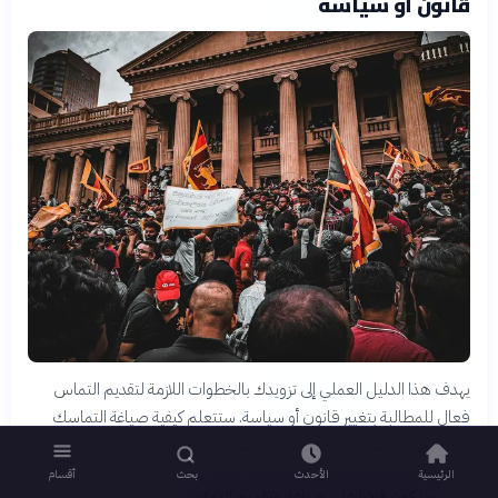
قانون أو سياسة
يهدف هذا الدليل العملي إلى تزويدك بالخطوات اللازمة لتقديم التماس
فعال للمطالبة بتغيير قانون أو سياسة. ستتعلم كيفية صياغة التماسك
وتقديمه للجهات المختصة، وكيفية حشد الدعم لمبادرتك.
الرئيسية
الأحدث
بحث
أقسام
ستكون قادراً على صياغة وتقديم التماس