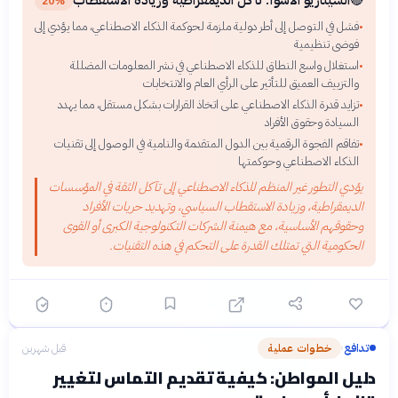
🔴
السيناريو الأسوأ: تآكل الديمقراطية وزيادة الاستقطاب
20%
فشل في التوصل إلى أطر دولية ملزمة لحوكمة الذكاء الاصطناعي، مما يؤدي إلى
•
فوضى تنظيمية
استغلال واسع النطاق للذكاء الاصطناعي في نشر المعلومات المضللة
•
والتزييف العميق للتأثير على الرأي العام والانتخابات
تزايد قدرة الذكاء الاصطناعي على اتخاذ القرارات بشكل مستقل، مما يهدد
•
السيادة وحقوق الأفراد
تفاقم الفجوة الرقمية بين الدول المتقدمة والنامية في الوصول إلى تقنيات
•
الذكاء الاصطناعي وحوكمتها
يؤدي التطور غير المنظم للذكاء الاصطناعي إلى تآكل الثقة في المؤسسات
الديمقراطية، وزيادة الاستقطاب السياسي، وتهديد حريات الأفراد
وحقوقهم الأساسية، مع هيمنة الشركات التكنولوجية الكبرى أو القوى
الحكومية التي تمتلك القدرة على التحكم في هذه التقنيات.
تدافع
خطوات عملية
قبل شهرين
›
دليل المواطن: كيفية تقديم التماس لتغيير