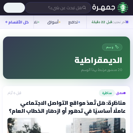
هل تبحث عن شيء؟
تدافع
أسواق
ناس
روح
كل الأقسام
شيف
آخر تحديث
قبل 22 دقيقة
🏷️ وسم
الديمقراطية
20
منشور مرتبط بهذا الوسم
معنى
مناظرة
قبل 6 أيام
›
مناظرة: هل تُعدّ مواقع التواصل الاجتماعي
عاملًا أساسيًا في تدهور أو ازدهار الخطاب العام؟