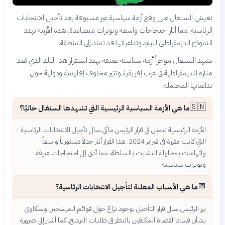
تعيش السنغال على وقع أزمة سياسية غير مسبوقة بعد تأجيل الانتخابات
الرئاسية، مما أثار احتجاجات واسعة وتوترات متصاعدة. هذه الأزمة تهدد
النموذج الديمقراطي للبلاد وتداعياتها قد تمتد إلى المنطقة.
تشهد السنغال مؤخراً أزمة سياسية عميقة تهدد استقرار هذا البلد الذي يُعد
منارة للديمقراطية في غرب إفريقيا، وتثير مخاوف إقليمية ودولية حول
تداعياتها المحتملة.
🇸🇳
ما هي الأزمة السياسية الرئيسية التي تشهدها السنغال حاليًا؟
الأزمة الرئيسية تتمثل في قرار الرئيس ماكي سال تأجيل الانتخابات الرئاسية
التي كانت مقررة في فبراير 2024. هذا القرار أثار جدلاً دستورياً واسعاً
واتهامات بمحاولة التشبث بالسلطة، مما أدى إلى احتجاجات عنيفة
وتوترات سياسية.
📅
ما هي الأسباب المعلنة لتأجيل الانتخابات الرئاسية؟
برر الرئيس سال قرار التأجيل بوجود نزاع حول قوائم المرشحين وشكاوى
بشأن فساد القضاة المكلفين بالنظر في طلبات الترشح. كما أشار إلى ضرورة