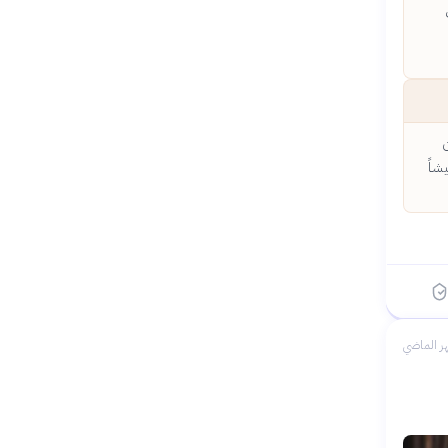
شاً
ر الماضي