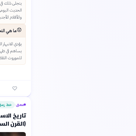
يتجلى ذلك في 
الحديث اليومي
والأفلام الأجن
😟
ما هي التح
يؤدي الانبهار 
يساهم في ظهور 
للموروث الثقاف
معنى
خط زمن
›
تاريخ الاس
(القرن السابع