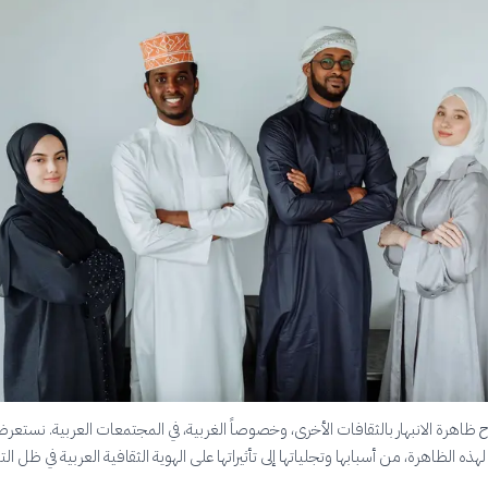
ح ظاهرة الانبهار بالثقافات الأخرى، وخصوصاً الغربية، في المجتمعات العربية. نستعر
لهذه الظاهرة، من أسبابها وتجلياتها إلى تأثيراتها على الهوية الثقافية العربية في ظل ا