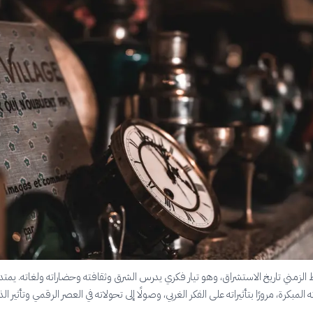
 الزمني تاريخ الاستشراق، وهو تيار فكري يدرس الشرق وثقافته وحضاراته ولغاته. يمتد
 المبكرة، مرورًا بتأثيراته على الفكر الغربي، وصولًا إلى تحولاته في العصر الرقمي وتأثير الذ