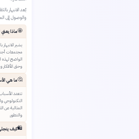
يُعد الانبهار با
والوصول إلى المع
🤩
ماذا يعني ا
يشير الانبهار ب
مجتمعات أجنبية
الواضح لهذه ال
وحتى الأفكار و
🤔
ما هي الأس
تتعدد الأسباب،
التكنولوجي وال
المثالية عن ال
والتطور.
🛍️
كيف يتجلى ا