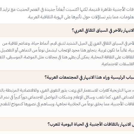
لثقافات الأجنبية ظاهرة قديمة، لكنها اكتسبت أبعاداً جديدة في العصر الحديث مع تزايد ال
لومات، مما يثير تساؤلات حول تأثيرها على الهوية الثقافية العربية.
لانبهار بالآخر في السياق الثقافي العربي؟
الآخر في السياق الثقافي العربي إلى الميل الشديد لتبني قيم، أنماط حياة، وعناصر ثقافية من
، غالباً ما تكون غربية. يتجاوز هذا مجرد الإعجاب ليشمل نوعاً من التماهي أو التفضيل
ثقافات على الثقافة المحلية. يمكن أن يظهر هذا في مجالات مثل الموضة، الموسيقى، اللغ
الفلسفات الاجتماعية.
باب الرئيسية وراء هذا الانبهار في المجتمعات العربية؟
 منها التاريخية كفترات الاستعمار التي زرعت بذور التفوق الغربي، والاقتصادية المرتبطة بال
صناعي الغربي. كما تلعب وسائل الإعلام وشبكات التواصل الاجتماعي دوراً كبيراً في نشر ا
ثقافات الأجنبية، مما يخلق نوعاً من الجاذبية تجاهها، ويساهم في تصورها كنموذج للتقدم
لانبهار بالثقافات الأجنبية في الحياة اليومية للعرب؟