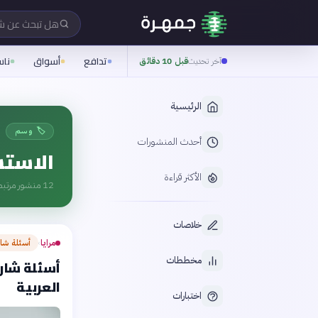
هل تبحث عن 
تدافع
أسواق
نا
آخر تحديث
قبل 10 دقائق
الرئيسية
🏷️ وسم
أحدث المنشورات
الاست
الأكثر قراءة
12
منشور مرتبط
خلاصات
مرايا
أسئلة شا
›
مخططات
أسئلة شارح
العربية
اختبارات