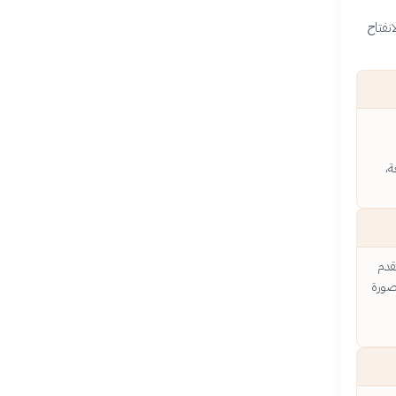
انفتاح
ة،
تقدم
لصورة