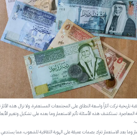
قبة تاريخية تركت آثاراً واسعة النطاق على المجتمعات المستعمَرة، ولا تزال هذه الآثار
ية المعاصرة. تستكشف هذه الأسئلة تأثير الاستعمار وما بعده على تشكيل وتغيير الأبعا
.
ار وما بعد الاستعمار تترك بصمات عميقة على الهوية الثقافية للشعوب، مما يستدعي ف