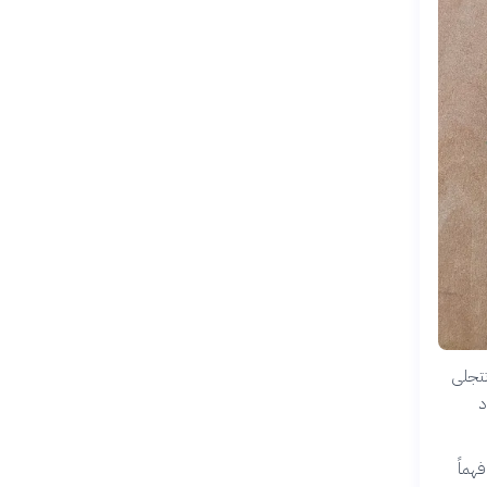
 تتجلى
د
هماً