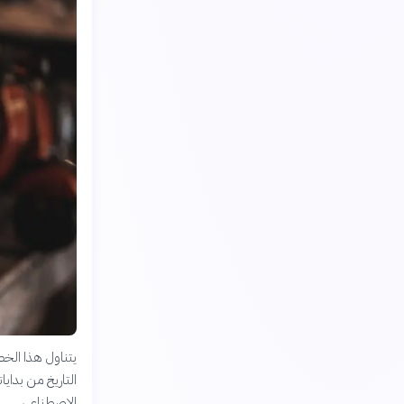
يتناول هذا الخط
التاريخ من بداياته
الاصطناعي.