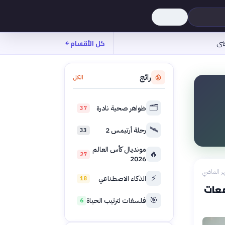
نى
كل الأقسام
رائج
الكل
🗂️
ظواهر صحية نادرة
37
🛰️
رحلة أرتيمس 2
33
مونديال كأس العالم
🔥
27
2026
ر الماضي
⚡
الذكاء الاصطناعي
18
معات
🎯
فلسفات لترتيب الحياة
6