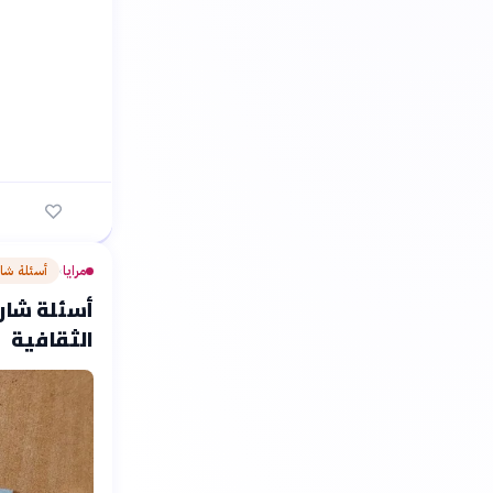
مرايا
أسئلة شا
›
أسئلة شارح
الثقافية