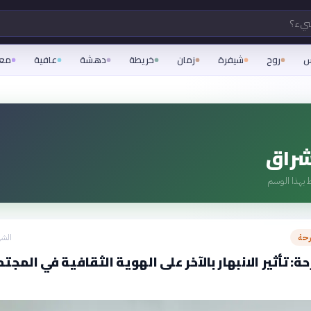
شيء؟
س
روح
شيفرة
زمان
خريطة
دهشة
عافية
مع
شراق
 بهذا الوسم
رحة
الشه
ة: تأثير الانبهار بالآخر على الهوية الثقافية في المجت