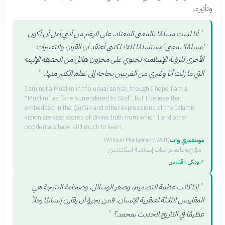
وتأثيره.
"
أنا لست مسلمًا بالمعنى المعتاد، على الرغم من أنني آمل أن أكون
'مسلمًا' بمعنى 'مستسلمًا لله'؛ لكنني أعتقد أن القرآن والتعبيرات
الأخرى للرؤية الإسلامية تحتوي على مخزون هائل من الحقيقة الإلهية
"
التي ما زلت أنا وغيري من الغربيين بحاجة إلى تعلم الكثير منها.
I am not a Muslim in the usual sense, though I hope I am a
“Muslim” as “one surrendered to God”; but I believe that
embedded in the Qur’an and other expressions of the Islamic
vision are vast stores of divine truth from which I and other
occidentals have still much to learn.
مونتغمري وات
(
William Montgomery Watt
)
·
مؤرخ وعالم دراسات إسلامية اسكتلندي
↗
ويكي‑اقتباس
"
إذا كانت عظمة التصميم، وصغر الوسائل، وضخامة النتيجة هي
المقاييس الثلاثة لعبقرية الإنسان، فمن يجرؤ أن يقارن إنسانيًا رجلاً
"
عظيمًا في التاريخ الحديث بمحمد؟