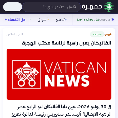
هل تبحث عن شيء؟
تدافع
أسواق
ناس
روح
كل الأقسام
آخر تحديث
قبل دقيقة واحدة
روح
خلاصة
الشهر الماضي
›
الفاتيكان يعين راهبة لرئاسة مكتب الهجرة
في 30 يونيو 2026، عين بابا الفاتيكان ليو الرابع عشر
الراهبة الإيطالية أليساندرا سميريلي رئيسة لدائرة تعزيز