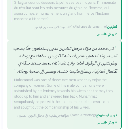
Si la grandeur du dessein, la petitesse des moyens, l'immensité
du résultat sont les trois mesures du génie de l'homme, qui
osera comparer humainement un grand homme de l'histoire
moderne à Mahomet?
لامارتين
·
كاتب وشاعر وسياسي فرنسي
(
Alphonse de Lamartine
)
↗
ويكي‑اقتباس
"
كان محمد من هؤلاء الرجال النادرين الذين يستمتعون حقًا بصحبة
النساء. وقد اندهش بعض أصحابه الذكور من تساهله مع زوجاته
وطريقتهن في الوقوف أمامه والرد عليه. كان محمد يساعد بدقة في
"
الأعمال المنزلية، ويصلح ملابسه بنفسه، ويسعى إلى صحبة زوجاته.
Muhammad was one of those rare men who truly enjoy the
company of women. Some of his male companions were
astonished by his leniency towards his wives and the way they
stood up to him and answered him back. Muhammad
scrupulously helped with the chores, mended his own clothes
and sought out the companionship of his wives.
كارين آرمسترونغ
·
مؤلفة بريطانية في مجال الدين المقارن
(
Karen Armstrong
)
↗
ويكي‑اقتباس