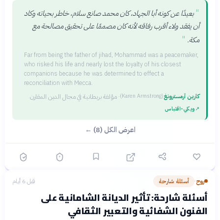
"
بعيدًا عن كونه أبا الجهاد، كان محمد صانع سلام، خاطر بحياته وكاد
أن يفقد ولاء أقرب رفاقه لأنه كان مصممًا على تحقيق مصالحة مع
"
مكة.
Far from being the father of jihad, Mohammad was a peacemaker,
who risked his life and nearly lost the loyalty of his closest
companions because he was determined to effect a
reconciliation with Mecca.
كارين آرمسترونغ
·
مؤلفة بريطانية في مجال الدين المقارن
(
Karen Armstrong
)
↗
ويكي‑اقتباس
اعرض الكل (8) ←
روح
أسئلة شارحة
قبل 6 أيام
›
أسئلة شارحة: تأثير الديانة الشامانية على
الفنون الشفائية والتعبير الثقافي