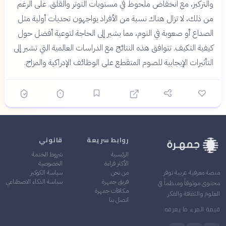
والتركيز، مع انخفاض ملحوظ في مستويات التوتر والقلق. على الرغم
من ذلك، لا تزال هناك نسبة من الأفراد يواجهون تحديات أولية مثل
الصداع أو صعوبة في النوم، مما يشير إلى الحاجة لتوعية أفضل حول
كيفية التكيف. تتوافق هذه النتائج مع الدراسات العالمية التي تشير إلى
التأثيرات الإيجابية للصوم المتقطع على الوظائف الإدراكية والمزاج.
روابط سريعة
قانوني
الرئيسية
شروط الخدمة
الأكثر قراءة
الخصوصية
من نحن
سياسة الكوكيز
منصة معرفية عربية توفر
فريق جمهرة
سياسة الذكاء الاصطناعي
محتوى موثوقاً ومنظماً في
مكافآت جمهرة
العلوم والثقافة والفكر
اتصل بنا
قيمة المرء ما يعرفه