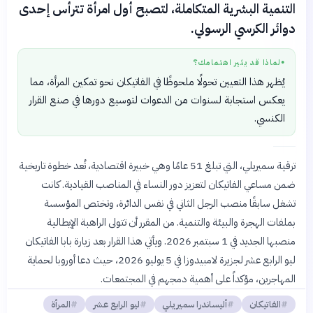
التنمية البشرية المتكاملة، لتصبح أول امرأة تترأس إحدى
دوائر الكرسي الرسولي.
لماذا قد يثير اهتمامك؟
●
يُظهر هذا التعيين تحولًا ملحوظًا في الفاتيكان نحو تمكين المرأة، مما
يعكس استجابة لسنوات من الدعوات لتوسيع دورها في صنع القرار
الكنسي.
ترقية سميريلي، التي تبلغ 51 عامًا وهي خبيرة اقتصادية، تُعد خطوة تاريخية
ضمن مساعي الفاتيكان لتعزيز دور النساء في المناصب القيادية. كانت
تشغل سابقًا منصب الرجل الثاني في نفس الدائرة، وتختص المؤسسة
بملفات الهجرة والبيئة والتنمية. من المقرر أن تتولى الراهبة الإيطالية
منصبها الجديد في 1 سبتمبر 2026. ويأتي هذا القرار بعد زيارة بابا الفاتيكان
ليو الرابع عشر لجزيرة لامبيدوزا في 5 يوليو 2026، حيث دعا أوروبا لحماية
المهاجرين، مؤكداً على أهمية دمجهم في المجتمعات.
الفاتيكان
أليساندرا سميريلي
ليو الرابع عشر
المرأة