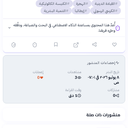
القيادة الدينية
الهجرة
الكنيسة الكاثوليكية
الكرسي الرسولي
إيطاليا
التنمية البشرية
أُعدّ هذا المحتوى بمساعدة الذكاء الاصطناعي في البحث والصياغة، ودقّقه
وحرّره فريقنا.
إحصاءات المنشور
فلسفتنا المعرفية
·
سياسة الذكاء الاصطناعي
تاريخ النشر
مشاهدات
إعجابات
٨ يوليو ٢٠٢٦ في ٠٧:٠١
0
3
ص
مشاركات
وقت القراءة
0
1 دق
منشورات ذات صلة