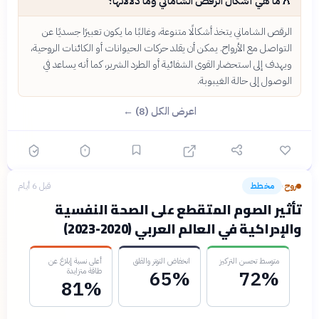
ما هي أشكال الرقص الشاماني وما دلالاتها؟
الرقص الشاماني يتخذ أشكالًا متنوعة، وغالبًا ما يكون تعبيرًا جسديًا عن
التواصل مع الأرواح. يمكن أن يقلد حركات الحيوانات أو الكائنات الروحية،
ويهدف إلى استحضار القوى الشفائية أو الطرد الشرير، كما أنه يساعد في
الوصول إلى حالة الغيبوبة.
اعرض الكل (8) ←
روح
مخطط
قبل 6 أيام
›
تأثير الصوم المتقطع على الصحة النفسية
والإدراكية في العالم العربي (2020-2023)
متوسط تحسن التركيز
انخفاض التوتر والقلق
أعلى نسبة إبلاغ عن
طاقة متزايدة
65%
72%
81%