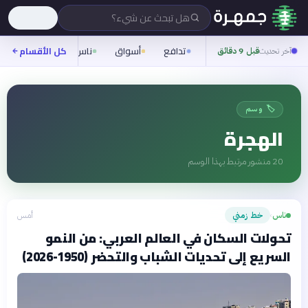
هل تبحث عن شيء؟
تدافع
أسواق
ناس
روح
كل الأقسام
شيفر
آخر تحديث
قبل 9 دقائق
🏷️ وسم
الهجرة
20
منشور مرتبط بهذا الوسم
ناس
خط زمني
أمس
›
تحولات السكان في العالم العربي: من النمو
السريع إلى تحديات الشباب والتحضر (1950-2026)