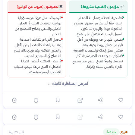
❌
✅
المؤيدون (تضحية مشروعة)
المعارضون (هروب من الواقع)
تُعدّ حرية الاعتقاد وممارسة الشعائر
الهجرة قد تمثل هروبًا من مسؤولية
الدينية حقًا أساسيًا من حقوق الإنسان
مواجهة التحديات الدينية في الوطن
المكفولة دوليًا، والهجرة قد تكون
الأصلي والسعي لإصلاح المجتمع من
السبيل الوحيد لتحقيقه في ظل القمع.
الداخل.
يضحي الفرد براحته وموطنه من أجل
يتحمل المهاجر تكاليف اجتماعية
قيم عليا تتعلق بروحه ودينه، وهذا
ونفسية باهظة كالانفصال عن الأهل
يعكس عمق إيمانه واستعداده للتضحية.
والجذور الثقافية، وقد يؤدي ذلك لعدم
قد تُوفّر المجتمعات الجديدة بيئة أكثر
الاندماج في المجتمع الجديد.
تسامحًا وقبولًا للتنوع الديني، مما يسمح
في بعض الحالات، تُستغل قضايا
؟
للأفراد بالعيش بسلام وكرامة.
الاضطهاد الديني ذريعة للهجرة لأسباب
اقتصادية أو سياسية بحتة.
اعرض المناظرة كاملة ←
🟡 متوسط
🎯
6
سؤال
ابدأ ←
اختيار متعدد
مرايا
قبل 26 يومًا
التحولات الديمغرافية في العالم العربي: فرص وتحديات
التنمية المستدامة
روح
خلاصة
قبل 29 يومًا
›