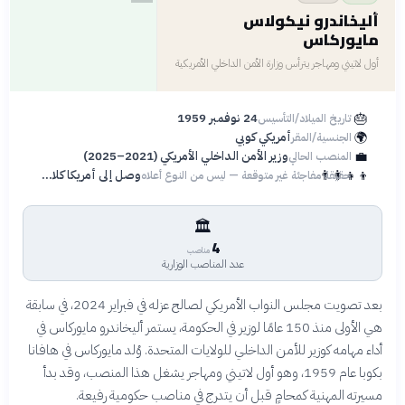
أليخاندرو نيكولاس
مايوركاس
أول لاتيني ومهاجر يترأس وزارة الأمن الداخلي الأمريكية
🎂
24 نوفمبر 1959
تاريخ الميلاد/التأسيس
🌍
أمريكي كوبي
الجنسية/المقر
💼
وزير الأمن الداخلي الأمريكي (2021–2025)
المنصب الحالي
👨‍👩‍👧‍👦
وصل إلى أمريكا كلاجئ وعمره عام واحد
حقيقة مفاجئة غير متوقعة — ليس من النوع أعلاه
🏛️
4
مناصب
عدد المناصب الوزارية
بعد تصويت مجلس النواب الأمريكي لصالح عزله في فبراير 2024، في سابقة
هي الأولى منذ 150 عامًا لوزير في الحكومة، يستمر أليخاندرو مايوركاس في
أداء مهامه كوزير للأمن الداخلي للولايات المتحدة. وُلد مايوركاس في هافانا
بكوبا عام 1959، وهو أول لاتيني ومهاجر يشغل هذا المنصب، وقد بدأ
مسيرته المهنية كمحامٍ قبل أن يتدرج في مناصب حكومية رفيعة.