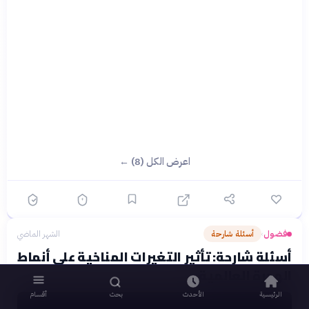
اعرض الكل (8) ←
فضول
أسئلة شارحة
الشهر الماضي
›
أسئلة شارحة: تأثير التغيرات المناخية على أنماط
الهجرة العالمية
الرئيسية
الأحدث
بحث
أقسام