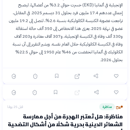
الإنجيلية في ألمانيا (EKD) خسرت حوالي 3.2% من أعضائها، ليصبح
إجمالي عددهم 17.4 مليون فرد بحلول 31 ديسمبر 2025. في المقابل،
تراجعت عضوية الكنيسة الكاثوليكية بنسبة 2.6%، لتصل إلى 19.2 مليون
عضو في نهاية 2025. يعزى هذا الانخفاض إلى 350 ألف حالة استقالة
و330 ألف وفاة في الكنيسة الإنجيلية، و307 آلاف مغادرة و203 آلاف
؟
وفاة في الكنيسة الكاثوليكية خلال العام نفسه. ويشير التقرير إلى أن نسبة
الكاثوليك في ألمانيا انخفضت من 46% عام 1950 إلى حوالي 22.5%
بحلول 2026.
🟡 متوسط
🎯
6
سؤال
ابدأ ←
اختيار متعدد
مرايا
قبل 25 يومًا
صعود اليمين المتطرف في أوروبا: انعكاسات على
الجاليات العربية
روح
مناظرة
قبل 25 يومًا
›
مناظرة: هل تُعتبَر الهجرة من أجل ممارسة
الشعائر الدينية بحرية شكلًا من أشكال التضحية