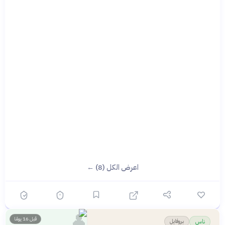
اعرض الكل (8) ←
👤
قبل 16 يومًا
بروفايل
ناس