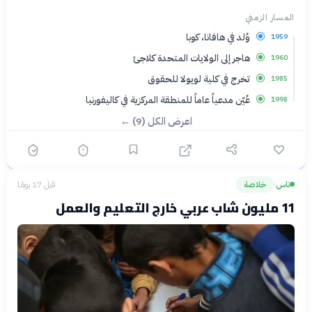
المسار الزمني
وُلد في هافانا، كوبا
1959
هاجر إلى الولايات المتحدة كلاجئ
1960
تخرج في كلية لويولا للحقوق
1985
عُيّن مدعياً عاماً للمنطقة المركزية في كاليفورنيا
1998
اعرض الكل (9) ←
ناس
خلاصة
قبل 17 يومًا
›
11 مليون شاب عربي خارج التعليم والعمل