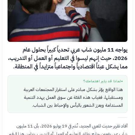
يواجه 11 مليون شاب عربي تحدياً كبيراً بحلول عام
2026، حيث إنهم ليسوا في التعليم أو العمل أو التدريب،
مما يشكل عبئاً اقتصادياً واجتماعياً متزايداً في المنطقة.
لماذا قد يثير اهتمامك؟
●
هذا الواقع يؤثر بشكل مباشر على استقرار المجتمعات العربية
ومستقبلها، فغياب هذه الفئة عن سوق العمل يهدد التنمية
المستدامة ويعزز الشعور باليأس والإحباط بين الشباب.
أفاد تقرير حديث للعربي الجديد، نُشر في 19 يوليو 2026، بأن 11 مليون
شاب عربي يقعون خارج نطاق التعليم أو العمل أو التدريب. يتزامن هذا الرقم