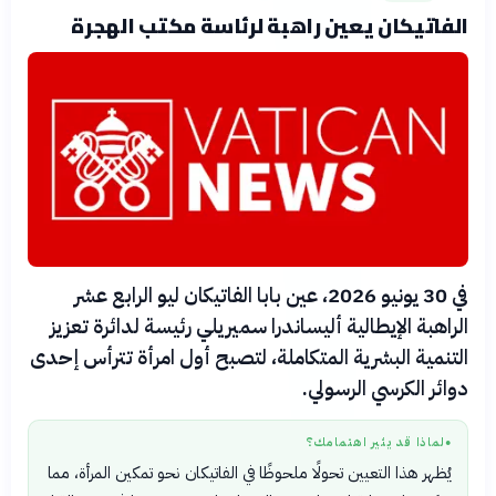
الفاتيكان يعين راهبة لرئاسة مكتب الهجرة
في 30 يونيو 2026، عين بابا الفاتيكان ليو الرابع عشر
الراهبة الإيطالية أليساندرا سميريلي رئيسة لدائرة تعزيز
التنمية البشرية المتكاملة، لتصبح أول امرأة تترأس إحدى
دوائر الكرسي الرسولي.
لماذا قد يثير اهتمامك؟
●
يُظهر هذا التعيين تحولًا ملحوظًا في الفاتيكان نحو تمكين المرأة، مما