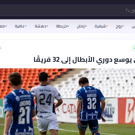
شيء؟
س
روح
شيفرة
زمان
خريطة
دهشة
عافية
مع
ق
سع دوري الأبطال إلى 32 فريقًا