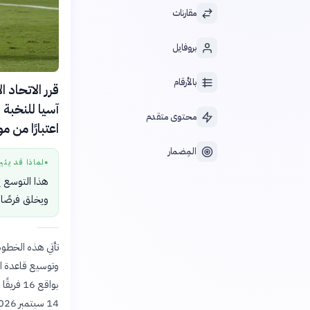
مقارنات
بروفايل
بالأرقام
محتوى متقدم
اعتبارًا من موسم 026
المِضمار
لماذا قد يثي
●
هذا التوسع يف
ويخلق فرصًا 
تأتي هذه الخطوة
وتوسيع قاعدة ال
14 سبتمبر 2026، على أن تختتم البطولة بالمباراة النهائية في 1 مايو 2027.