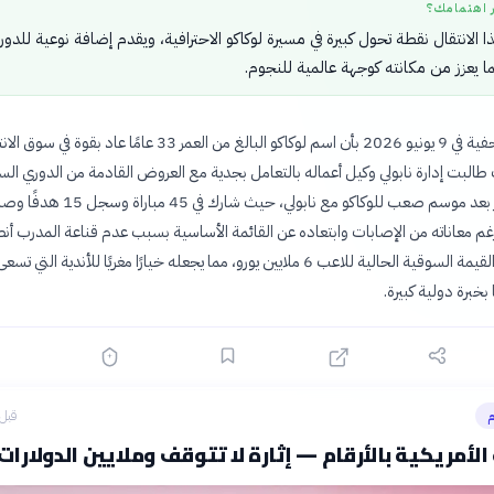
ر اهتمامك؟
الانتقال نقطة تحول كبيرة في مسيرة لوكاكو الاحترافية، ويقدم إضافة نوعية للدور
 يعزز من مكانته كوجهة عالمية للنجوم.
أفادت تقارير صحفية في 9 يونيو 2026 بأن اسم لوكاكو البالغ من العمر 33 عامًا عاد بقو
البت إدارة نابولي وكيل أعماله بالتعامل بجدية مع العروض القادمة من الدوري ال
غم معاناته من الإصابات وابتعاده عن القائمة الأساسية بسبب عدم قناعة المدرب أنط
كونتي به. وتبلغ القيمة السوقية الحالية للاعب 6 ملايين يورو، مما يجعله خيارًا مغريًا للأندية التي تسع
خبرة دولية كبيرة.
م
قبل 3 ساع
الأمريكية بالأرقام — إثارة لا تتوقف وملايين الدولارات