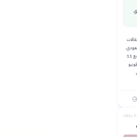
ي
ة في سوق الانتقالات
سعودي.
ويأتي هذا التطور بعد موسم صعب للوكاكو مع نابولي، حيث شارك في 45 مباراة وسجل 15 هدفًا وصنع 11
ونيو
ى
ات