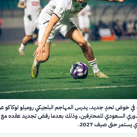
 في خوض تحدٍ جديد، يدرس المهاجم البلجيكي روميلو لوكاكو عر
دوري السعودي للمحترفين، وذلك بعدما رفض تجديد عقده مع ن
ي يستمر حتى صيف 2027.