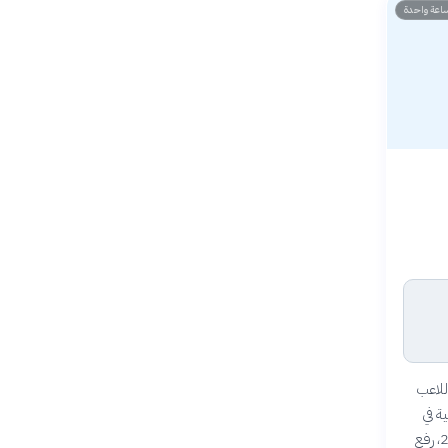
اعة واحدة
 ربع نهائي كأس العالم 2026 ليصبح اللاعب
اسية في
عالم كرة القدم. يُعرف بسرعته الفائقة، ومهاراته الاستثنائية في المراوغة وإنهاء الهجمات. في 9 يوليو 2026، رفع