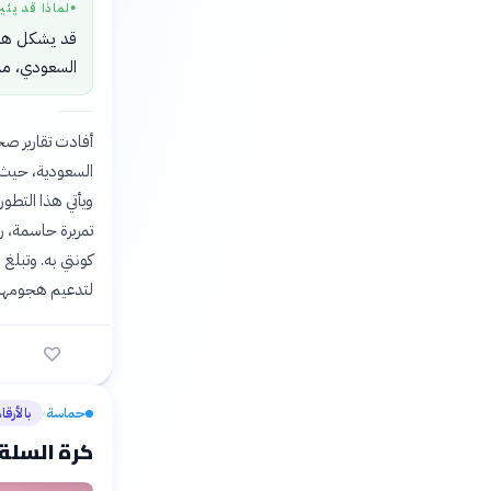
لماذا قد يثي
●
قد يشكل هذا 
السعودي، مما
السعودية، حيث ط
تمريرة حاسمة، ر
لتدعيم هجومها ب
حماسة
بالأرقا
›
كرة السلة 