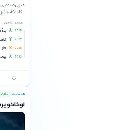
مكانته كأحد أبرز
المسار الزمني
بدأ 
2015
انتق
2017
فاز 
2018
وصل 
2022
حماسة
خلاصة
›
لوكاكو ير