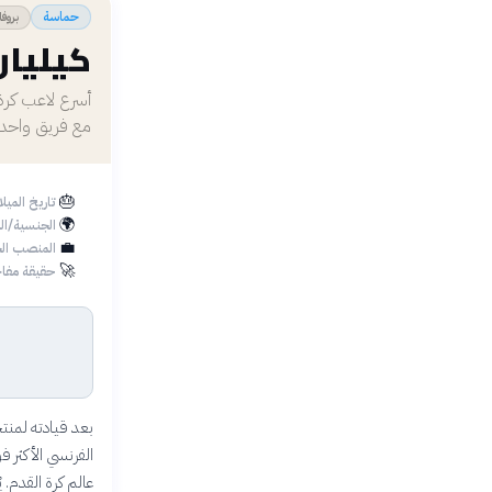
بروفا
حماسة
كيليان
مع فريق واحد
🎂
تاريخ الميل
🌍
الجنسية/ال
💼
المنصب الح
🚀
حقيقة مفاج