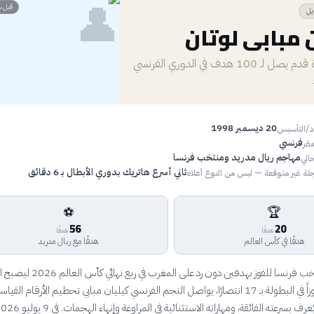
👤
قبل س
يل
 مبابي لوتان
أسرع لاعب كرة قدم يصل لـ 100 هدف في الدوري الفرنسي
20 ديسمبر 1998
اد/التأسيس
فرنسي
مقر
مهاجم ريال مدريد ومنتخب فرنسا
الي
ثاني أسرع هاتريك بدوري الأبطال بـ 6 دقائق
ئة غير متوقعة — ليس من النوع أعلاه
⚽
🏆
56
20
هدفًا
هدفًا
هدفًا في كأس العالم
هدفًا مع ريال مدريد
بعد قيادته لمنتخب فرنسا للفوز بهدفين دون رد على المغرب في
الفرنسي الأكثر فوزاً في البطولة بـ 17 انتصارًا، يواصل النجم الفرنسي كيليان مبابي تحطيم الأرقام القي