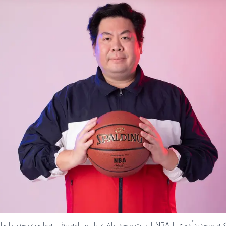
كرة السلة الأمريكية، وتحديداً دوري الـ NBA، ليست مجرد رياضة، بل صناعة ترفيهية عالمية تجذب ال