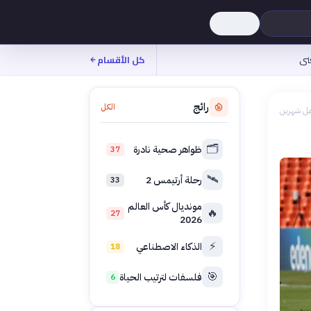
نى
كل الأقسام
رائج
الكل
بل شهرين
🗂️
ظواهر صحية نادرة
37
🛰️
رحلة أرتيمس 2
33
مونديال كأس العالم
🔥
27
2026
⚡
الذكاء الاصطناعي
18
🎯
فلسفات لترتيب الحياة
6