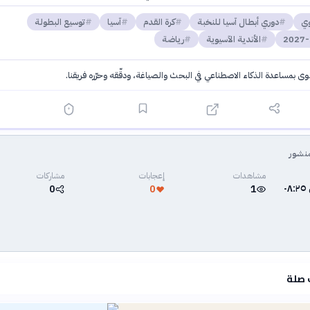
وي
دوري أبطال آسيا للنخبة
كرة القدم
آسيا
توسيع البطولة
الأندية الآسيوية
رياضة
توى بمساعدة الذكاء الاصطناعي في البحث والصياغة، ودقّقه وحرّره فريقنا.
·
سياسة الذكاء الاصطناعي
نشور
مشاهدات
إعجابات
مشاركات
٣ يونيو ٢٠٢٦ في ٠٨:٢٥
0
0
1
 صلة