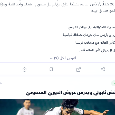
مبابي رصيده إلى 20 هدفًا في كأس العالم، مقلصًا الفارق مع ليونيل ميسي إلى هدف واحد فقط، ومؤكد
 المواهب في جيله.
مسيرته الاحترافية مع موناكو الفرنسي
ل إلى باريس سان جيرمان بصفقة قياسية
بكأس العالم مع منتخب فرنسا
إلى نهائي كأس العالم قطر
اعرض الكل (7) ←
قب
فض نابولي ويدرس عروض الدوري السعودي