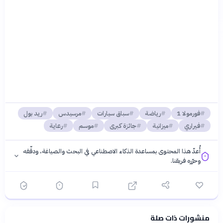
فورمولا 1
رياضة
سباق سيارات
مرسيدس
ريد بول
فيراري
ميزانية
جائزة كبرى
موسم
رعاية
أُعدّ هذا المحتوى بمساعدة الذكاء الاصطناعي في البحث والصياغة، ودقّقه
وحرّره فريقنا.
منشورات ذات صلة
فلسفتنا المعرفية
·
سياسة الذكاء الاصطناعي