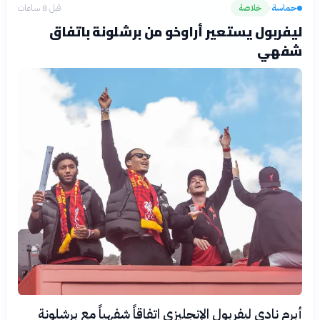
حماسة
خلاصة
قبل 8 ساعات
›
ليفربول يستعير أراوخو من برشلونة باتفاق
شفهي
أبرم نادي ليفربول الإنجليزي اتفاقاً شفهياً مع برشلونة