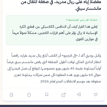
مفضلاً إياه على ريال مدريد، في صفقة انتقال من
مانشستر سيتي.
لماذا قد يثير اهتمامك؟
●
يُظهر هذا القرار كيف أن التنافس الكلاسيكي بين قطبي الكرة
الإسبانية لا يزال يؤثر على أهم قرارات اللاعبين، مشكلاً تحولاً مهماً
في موازين القوى.
وكيل رودري أكد لـ «إل لارجيرو» أن اللاعب أبلغ ريال مدريد بقراره، رافضاً
انتظار النادي الملكي لوقت أطول. الصفقة التي رفض مانشستر سيتي عرضاً
أولياً لبرشلونة بقيمة 45 مليون يورو بخصوصها، يُتوقع أن تصل قيمتها إلى
حوالي 60 مليون يورو. هذه الخطوة تأتي ضمن تحركات برشلونة لتعزيز
صفوفه بعد موسم الانتقالات المثير لعام 2026.