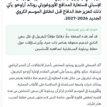
الإسباني لاستعارة المدافع الأوروغوياني رونالد أراوخو. يأتي
ذلك لتعزيز خط الدفاع قبل انطلاق الموسم الكروي
الجديد 2026-2027.
لماذا قد يثير اهتمامك؟
●
قد تُعد هذه الصفقة حلًا دفاعيًا مؤقتًا لليفربول في ظل سعي
النادي لتدعيم صفوفه بعناصر ذات خبرة، وتُثير تساؤلات حول
خطط برشلونة المستقبلية لمدافعيه الأساسيين.
أكد الصحفي فابريزيو رومانو، المختص بأخبار الانتقالات، أن المدير الرياضي
لبرشلونة، ديكو، وافق رسمياً على العرض المقدم لإعارة أراوخو لليفربول.
ويهدف ليفربول من خلال هذه الخطوة إلى تدعيم خط دفاعه بعنصر مميز
يمتلك خبرات واسعة لمساعدته في المنافسة على الألقاب المحلية
والأوروبية في الموسم القادم. يُذكر أن برشلونة كان يسعى للتخلص من عدة
لاعبيه لخفض فاتورة الأجور، خاصة الذين لا يدخلون ضمن خطط المدرب
هانز فليك.