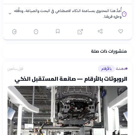
أُعدّ هذا المحتوى بمساعدة الذكاء الاصطناعي في البحث والصياغة، ودقّقه
وحرّره فريقنا.
منشورات ذات صلة
فلسفتنا المعرفية
·
سياسة الذكاء الاصطناعي
دهشة
بالأرقام
قبل ساعتين
›
الروبوتات بالأرقام — صانعة المستقبل الذكي