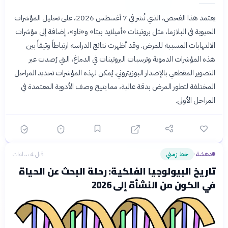
يعتمد هذا الفحص، الذي نُشر في 7 أغسطس 2026، على تحليل المؤشرات
الحيوية في البلازما، مثل بروتينات «أميلايد بيتا» و«تاو»، إضافة إلى مؤشرات
الالتهابات المسببة للمرض. وقد أظهرت نتائج الدراسة ارتباطاً وثيقاً بين
هذه المؤشرات الدموية وترسبات البروتينات في الدماغ، التي رُصدت عبر
التصوير المقطعي بالإصدار البوزيتروني. يُمكن لهذه المؤشرات تحديد المراحل
المختلفة لتطور المرض بدقة عالية، مما يتيح وصف الأدوية المعتمدة في
المراحل الأولى.
دهشة
خط زمني
قبل 4 ساعات
›
تاريخ البيولوجيا الفلكية: رحلة البحث عن الحياة
في الكون من النشأة إلى 2026