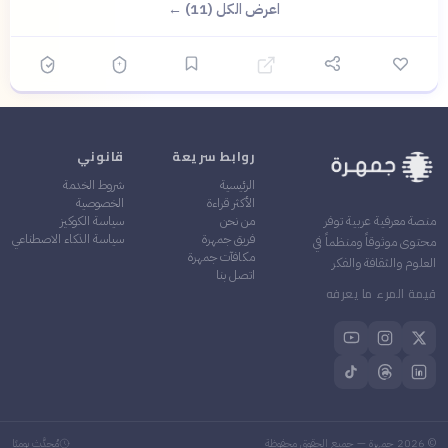
اعرض الكل (11) ←
روابط سريعة
قانوني
الرئيسية
شروط الخدمة
الأكثر قراءة
الخصوصية
من نحن
سياسة الكوكيز
منصة معرفية عربية توفر
فريق جمهرة
سياسة الذكاء الاصطناعي
محتوى موثوقاً ومنظماً في
مكافآت جمهرة
العلوم والثقافة والفكر
اتصل بنا
قيمة المرء ما يعرفه
©
2026
جمهرة — جميع الحقوق محفوظة
مُحدَّث يوميًا