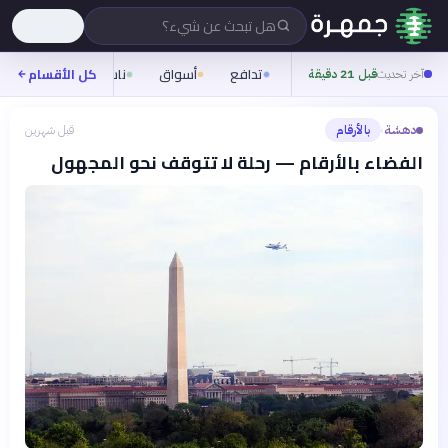
هل تبحث عن شيء؟
تدافع
أسواق
ناس
روح
كل الأقسام
شيف
آخر تحديث
قبل 21 دقيقة
دهشة
بالأرقام
قبل شهرين
›
الفضاء بالأرقام — رحلة لا تتوقف نحو المجهول