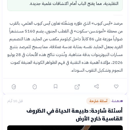
التقليدية، مما يفتح الباب أمام اكتشافات علمية جديدة.
مرصد «آيس كيوب» الذي طوّره ويشغّله تعاون آيس كيوب العلمي، بالقرب
من محطة «أموندسن-سكوت» في القطب الجنوبي، يضم 5160 مستشعراً
ضوئياً موزعة على 86 كابلاً داخل كيلومتر مكعب من الجليد. هذا التصميم
الفريد يجعل الجليد نفسه بمثابة عدسة عملاقة، مما يسمح للمرصد بتتبع
مسارات النيوترينوات بدقة متناهية. ونُشرت نتائج هذه الأبحاث في 28 يوليو
2026، مؤكدة أهمية هذه التقنية في فهم الظواهر الكونية العنيفة كموت
النجوم وتشكيل الثقوب السوداء.
دهشة
أسئلة شارحة
قبل 10 أيام
›
أسئلة شارحة: طبيعة الحياة في الظروف
القاسية خارج الأرض