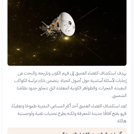
يهدف استكشاف الفضاء العميق إلى فهم الكون وتاريخه، والبحث عن
إجابات لأسئلة أساسية حول أصول الحياة. يتضمن ذلك دراسة الكواكب
البعيدة، المجرات، والظواهر الكونية المعقدة التي تتجاوز حدود نظامنا
الشمسي.
يُعد استكشاف الفضاء العميق أحد أكثر المساعي البشرية طموحًا وتعقيدًا،
فهو يفتح آفاقًا جديدة للمعرفة ولكنه يطرح تحديات تقنية ولوجستية
هائلة.
🌌