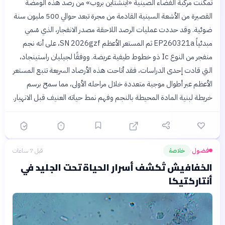
تمكنت مركبة الفضاء الصينية «أينشتاين بروب» من رصد هذه الومضة
القصيرة من الأشعة السينية القادمة من مجرة تبعد حوالي 500 مليون سنة
ضوئية. وقد حددت عمليات الرصد اللاحقة مصدر الانفجار، الذي سُمي
مبدئياً EP260321a ثم المستعر الأعظم SN 2026gzf، على أنه نجم
منفجر من النوع Ic ذو خطوط طيفية عريضة. ووفقًا لجيليان راستينجاد،
التي قادت إحدى الدراسات، فقد أتاحت هذه الأرصاد السريعة تتبع المستعر
الأعظم عبر أطوال موجية متعددة خلال مراحله الأولى، مما سمح برسم
خريطة لبنية المادة المحيطة بالنجم وفهم نمط حياته العنيف قبل الانهيار.
فضول
خلاصة
قبل 7 ساعات
›
الخفافيش تُكشف أسرار الحياة تحت الجليد في
أنتاركتيكا