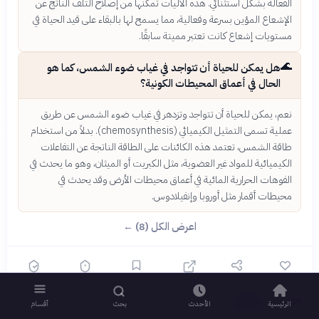
الفعالة بشكل استثنائي. هذه الآليات تمكنها من إصلاح التلف الناتج عن
الإشعاع المؤين بسرعة وفعالية، مما يسمح لها بالبقاء على قيد الحياة في
مستويات إشعاع كانت تعتبر مميتة سابقًا.
🌊
هل يمكن للحياة أن تتواجد في غياب ضوء الشمس، كما هو
الحال في أعماق المحيطات الكونية؟
نعم، يمكن للحياة أن تتواجد وتزدهر في غياب ضوء الشمس عن طريق
عملية تسمى التمثيل الكيميائي (chemosynthesis). بدلاً من استخدام
طاقة الشمس، تعتمد هذه الكائنات على الطاقة الناتجة عن التفاعلات
الكيميائية للمواد غير العضوية، مثل الكبريت أو الميثان، وهو ما يحدث في
الفوهات الحرارية المائية في أعماق محيطات الأرض وقد يحدث في
محيطات أقمار مثل أوروبا وإنفيلادوس.
اعرض الكل (8) ←
فضول
مناظرة
قبل 10 أيام
›
الرئيسية
الأحدث
بحث
أقسام