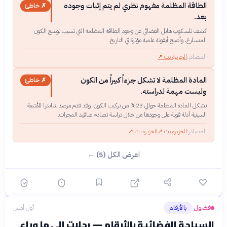
الطاقة المظلمة مفهوم نظري لم يتم إثبات وجوده
✗ خاطئ
بعد.
كشف تلسكوب هابل الفضائي عن وجود الطاقة المظلمة التي تسبب توسع الكون
المتسارع، وأصبح أيقونة علمية مؤثرة في التاريخ.
المصادر:
الجزيرة نت
↗
المادة المظلمة لا تشكل جزءاً كبيراً من الكون
✗ خاطئ
وليست مهمة لدراسته.
تشكل المادة المظلمة حوالي 23% من تركيب الكون، وقد قدم مرصد شاندرا للأشعة
السينية أدلة قوية على وجودها من خلال دراسة تصادم عناقيد المجرات.
المصادر:
الجزيرة نت
↗
الجزيرة نت
↗
اعرض الكل (5) ←
فضول
بالأرقام
أول أمس
›
السياحة الفضائية بالأرقام — رحلات إلى ما وراء