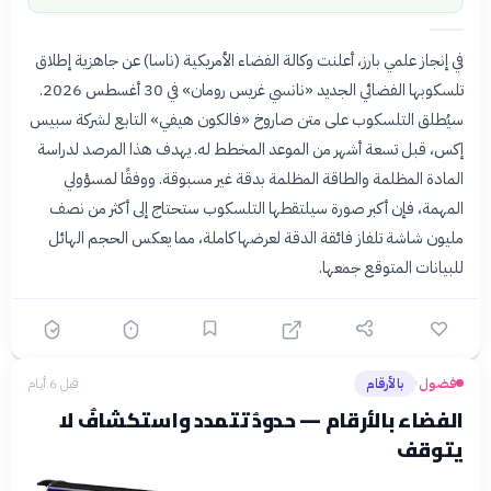
في إنجاز علمي بارز، أعلنت وكالة الفضاء الأمريكية (ناسا) عن جاهزية إطلاق
تلسكوبها الفضائي الجديد «نانسي غريس رومان» في 30 أغسطس 2026.
سيُطلق التلسكوب على متن صاروخ «فالكون هيفي» التابع لشركة سبيس
إكس، قبل تسعة أشهر من الموعد المخطط له. يهدف هذا المرصد لدراسة
المادة المظلمة والطاقة المظلمة بدقة غير مسبوقة. ووفقًا لمسؤولي
المهمة، فإن أكبر صورة سيلتقطها التلسكوب ستحتاج إلى أكثر من نصف
مليون شاشة تلفاز فائقة الدقة لعرضها كاملة، مما يعكس الحجم الهائل
للبيانات المتوقع جمعها.
فضول
بالأرقام
قبل 6 أيام
›
الفضاء بالأرقام — حدودٌ تتمدد واستكشافٌ لا
يتوقف