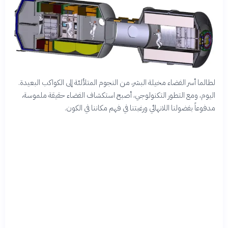
لطالما أسر الفضاء مخيلة البشر، من النجوم المتلألئة إلى الكواكب البعيدة.
اليوم، ومع التطور التكنولوجي، أصبح استكشاف الفضاء حقيقة ملموسة،
مدفوعاً بفضولنا اللانهائي ورغبتنا في فهم مكاننا في الكون.