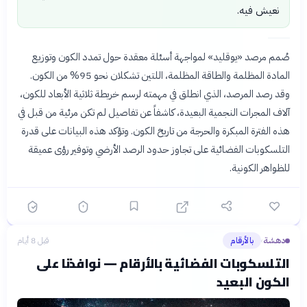
نعيش فيه.
صُمم مرصد «يوقليد» لمواجهة أسئلة معقدة حول تمدد الكون وتوزيع
المادة المظلمة والطاقة المظلمة، اللتين تشكلان نحو 95% من الكون.
وقد رصد المرصد، الذي انطلق في مهمته لرسم خريطة ثلاثية الأبعاد للكون،
آلاف المجرات النجمية البعيدة، كاشفاً عن تفاصيل لم تكن مرئية من قبل في
هذه الفترة المبكرة والحرجة من تاريخ الكون. وتؤكد هذه البيانات على قدرة
التلسكوبات الفضائية على تجاوز حدود الرصد الأرضي وتوفير رؤى عميقة
للظواهر الكونية.
دهشة
بالأرقام
قبل 8 أيام
›
التلسكوبات الفضائية بالأرقام — نوافذنا على
الكون البعيد