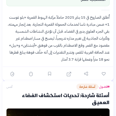
أُطلق الصاروخ في 15 يناير 2025 حاملاً مركبة الهبوط القمرية «بلو غوست
1» ضمن مبادرة ناسا لخدمات الحمولة القمرية التجارية. بعد إنجاز مهمته،
بقي الجزء العلوي يدور في الفضاء، قبل أن تؤدي النشاطات الشمسية
وتأثيرات الجاذبية إلى تغيير مداره تدريجياً، ليصبح في مسار اصطدام غير
مقصود مع القمر. وقع الاصطدام بالقرب من فوهتي «أينشتاين» و«بيل»
عند الحافة الغربية للقمر، وتشير التقديرات إلى أنه خلّف فوهة يبلغ قطرها
نحو 18 متراً وعمقها قرابة 3.7 أمتار.
فضول
أسئلة شارحة
أمس
›
أسئلة شارحة: تحديات استكشاف الفضاء
العميق