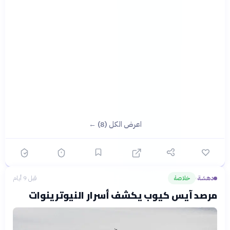
اعرض الكل (8) ←
دهشة
خلاصة
قبل 9 أيام
›
مرصد آيس كيوب يكشف أسرار النيوترينوات