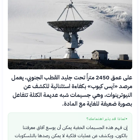
على عمق 2450 متراً تحت جليد القطب الجنوبي، يعمل
مرصد «آيس كيوب» بكفاءة استثنائية للكشف عن
النيوترينوات، وهي جسيمات شبه عديمة الكتلة تتفاعل
بصورة ضعيفة للغاية مع المادة.
لماذا قد يثير اهتمامك؟
●
إن فهم هذه الجسيمات الخفية يمكن أن يوسع آفاق معرفتنا
بالكون، ويكشف عن عمليات فلكية لا يمكن رصدها بالتلسكوبات