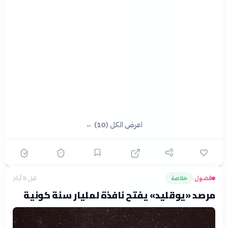
اعرض الكل (10) ←
فضول
خلاصة
قبل 8 أيام
›
مرصد «يوقليد» يفتح نافذة لمليار سنة كونية