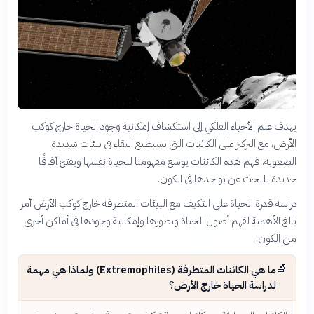
يهدف علم الأحياء الفلكي إلى استكشاف إمكانية وجود الحياة خارج كوكب
الأرض، مع التركيز على الكائنات التي تستطيع البقاء في بيئات شديدة
الصعوبة. فهم هذه الكائنات يوسع مفهومنا للحياة نفسها ويفتح آفاقًا
جديدة للبحث عن تواجدها في الكون.
دراسة قدرة الحياة على التكيف مع البيئات المتطرفة خارج كوكب الأرض أمر
بالغ الأهمية لفهم أصول الحياة وتطورها وإمكانية وجودها في أماكن أخرى
من الكون.
🔬
ما هي الكائنات المتطرفة (Extremophiles) ولماذا هي مهمة
لدراسة الحياة خارج الأرض؟