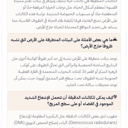
الكائنات المتطرفة هي كائنات حية تتكيف وتزدهر في بيئات تعتبر شديدة
القسوة لمعظم أشكال الحياة، مثل درجات الحرارة المرتفعة جدًا أو
المنخفضة جدًا، أو مستويات الحموضة الشديدة. دراسة هذه الكائنات
على الأرض تمنح العلماء فهمًا لكيفية بقاء الحياة في الظروف القاسية، مما
يساعد على تحديد المواقع المحتملة للحياة خارج الأرض.
🌋
ما هي بعض الأمثلة على البيئات المتطرفة على الأرض التي تشبه
ظروفًا خارج الأرض؟
توجد بيئات متطرفة على الأرض تشبه إلى حد كبير ظروفًا كوكبية أخرى، مثل
الينابيع الساخنة الحمضية والبراكين التي تحاكي الظروف على كوكب
الزهرة المبكر أو القمر Io. كذلك، البحيرات المتجمدة في القارة القطبية
الجنوبية تشبه الظروف تحت سطح قمر المشتري أوروبا، حيث يمكن أن
توجد محيطات سائلة تحت الجليد.
☢️
كيف يمكن للكائنات الدقيقة أن تتحمل الإشعاع الشديد
الموجود في الفضاء أو على سطح المريخ؟
تطورت لدى بعض الكائنات الدقيقة، مثل البكتيريا المقاومة للإشعاع
(Deinococcus radiodurans)، آليات إصلاح الحمض النووي (DNA)