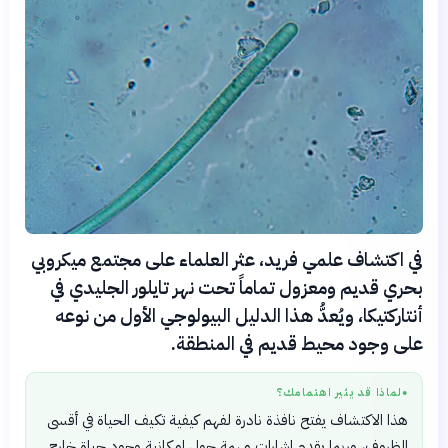
في اكتشاف علمي فريد، عثر العلماء على مجتمع ميكروبي
بحري قديم ومعزول تماماً تحت نهر تايلور الجليدي في
أنتاركتيكا، ويُعدُّ هذا الدليل البيولوجي الأول من نوعه
على وجود محيط قديم في المنطقة.
لماذا قد يثير اهتمامك؟
●
هذا الاكتشاف يفتح نافذة نادرة لفهم كيفية تكيف الحياة في أقسى
الظروف، وربما يقدم إشارات مهمة حول إمكانية وجود حياة خارج