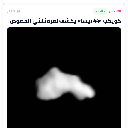
فضول
خلاصة
قبل 3 أيام
›
كويكب «44 نيسا» يكشف لغزه ثلاثي الفصوص