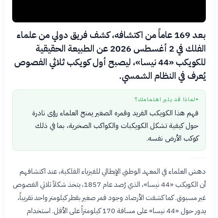
بعد 169 عاماً من اكتشافه، كشف فريق دولي من علماء
الفلك في 2 أغسطس 2026 عن الطبيعة الحقيقية
للكويكب «44 نيسا»، ليصبح أول كويكب ثلاثي الفصوص
يُعرف في النظام الشمسي.
لماذا قد يثير اهتمامك؟
●
فهم هذا الكويكب الفريد وقمره الصغير يمنح العلماء رؤى نادرة
حول كيفية تشكل الكويكبات والكواكب الصخرية، بما في ذلك
كوكب الأرض نفسه.
دهش العلماء في المعهد الوطني الإيطالي للفيزياء الفلكية، عند اكتشافهم
أن الكويكب «44 نيسا»، الذي رُصد عام 1857، يتخذ شكلاً ثلاثي الفصوص
غير مسبوق. كما كشفت الأرصاد وجود قمر صغير بقطر كيلومتر واحد تقريباً،
يدور حول «44 نيسا» على مسافة 170 كيلومتراً على الأقل. استخدام