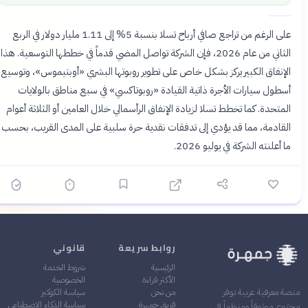
على الرغم من تراجع صافي أرباح تسلا بنسبة 5% إلى 1.11 مليار دولار في الربع
الثاني من عام 2026، فإن الشركة تواصل المضي قدماً في خططها التوسعية. هذا
الإنفاق الكبير يركز بشكل خاص على تطوير روبوتها البشري «أوبتيموس»، وتوسيع
أسطول سيارات الأجرة ذاتية القيادة «روبوتاكسي» في سبع مناطق بالولايات
المتحدة. كما تخطط تسلا لزيادة الإنفاق الرأسمالي خلال العامين أو الثلاثة أعوام
القادمة، مما قد يؤدي إلى تدفقات نقدية حرة سلبية على المدى القريب، بحسب
ما أعلنته الشركة في يوليو 2026.
روابط سريعة
قانوني
الرئيسية
شروط الخدمة
الأكثر قراءة
الخصوصية
من نحن
سياسة الكوكيز
نصة معرفية عربية توفر
فريق جمهرة
سياسة الذكاء الاصطناعي
حتوى موثوقاً ومنظماً في