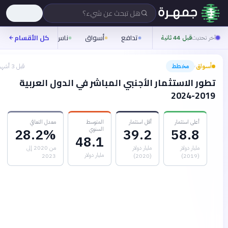
هل تبحث عن شيء؟
تدافع
أسواق
ناس
روح
كل الأقسام
شيفرة
آخر تحديث
قبل 44 ثانية
أسواق
مخطط
قبل 3 أشهر
›
تطور الاستثمار الأجنبي المباشر في الدول العربية
2019-2024
أعلى استثمار
أقل استثمار
المتوسط
معدل التعافي
السنوي
28.2%
39.2
58.8
48.1
مليار دولار
مليار دولار
من 2020 إلى
مليار دولار
2023
(2020)
(2019)