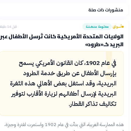
منشورات ذات صلة
فلسفتنا المعرفية
·
سياسة الذكاء الاصطناعي
أسواق
معلومة مدهشة
قبل 14 دقيقة
›
!
الولايات المتحدة الأمريكية كانت تُرسل الأطفال عبر
البريد كـ«طرود»
في عام 1902، كان القانون الأمريكي يسمح
بإرسال الأطفال عن طريق خدمة الطرود
البريدية، وقد استغل بعض الأهالي هذه الثغرة
البريدية لإرسال أطفالهم لزيارة الأقارب لتوفير
تكاليف تذاكر القطار.
هذه الممارسة الغريبة، التي بدأت في عام 1902 واستمرت لفترة وجيزة،