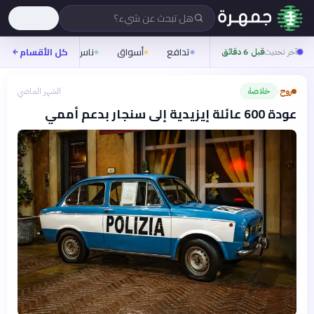
هل تبحث عن شيء؟
تدافع
أسواق
ناس
روح
كل الأقسام
شيفر
آخر تحديث
قبل 6 دقائق
روح
خلاصة
الشهر الماضي
›
عودة 600 عائلة إيزيدية إلى سنجار بدعم أممي