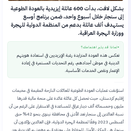
بشكل لافت، بدأت 600 عائلة إيزيدية بالعودة الطوعية
إلى سنجار خلال أسبوع واحد، ضمن برنامج أوسع
يستهدف ألف عائلة بدعم من المنظمة الدولية للهجرة
ووزارة الهجرة العراقية.
لماذا قد يثير اهتمامك؟
●
تعكس هذه العودة المتزايدة رغبة الإيزيديين في استعادة هويتهم
الدينية في موطن أجدادهم، رغم التحديات المستمرة في إعادة
الإعمار ونقص الخدمات الأساسية.
استؤنفت عمليات العودة الطوعية للعائلات النازحة المقيمة في مخيمات
إقليم كردستان، حيث تحصل كل عائلة عائدة على منحة مالية قدرها
مليون وخمسمائة ألف دينار عراقي للمساعدة في الاستقرار. على الرغم من أن
نسبة العائدين إلى سنجار تعد الأدنى في محافظة نينوى بنحو 42% حتى
أغسطس 2023 وفقًا لمنظمة الهجرة الدولية، فإن العائدين يؤكدون أن
سنجار هي المكان الأمثل للحفاظ على معتقداتهم وهويتهم الإيزيدية بعد