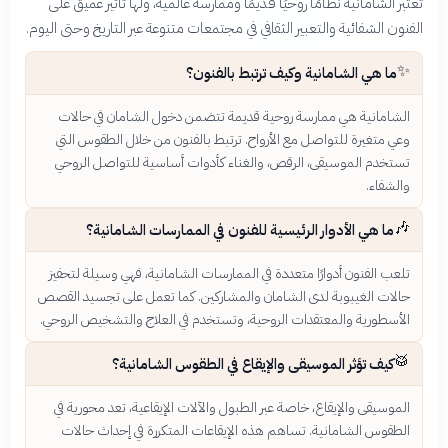
تعتبر الشامانية نظامًا روحيًا قديمًا وممارسة عالمية، ولها تأثير عميق على
الفنون الشفائية والتعبير الثقافي في مجتمعات متنوعة عبر التاريخ وحتى اليوم.
✨
ما هي الشامانية وكيف ترتبط بالفنون؟
الشامانية هي ممارسة روحية قديمة تتضمن دخول الشامان في حالات
وعي متغيرة للتواصل مع الأرواح. ترتبط بالفنون من خلال الطقوس التي
تستخدم الموسيقى، الرقص، والغناء كأدوات أساسية للتواصل الروحي
والشفاء.
🎶
ما هي الأدوار الرئيسية للفنون في الممارسات الشامانية؟
تلعب الفنون أدوارًا متعددة في الممارسات الشامانية، فهي وسيلة لتحفيز
حالات الغيبوبة لدى الشامان والمشاركين. كما تعمل على تجسيد القصص
الأسطورية والمعتقدات الروحية، وتستخدم في العلاج والتشخيص الروحي.
🥁
كيف تؤثر الموسيقى والإيقاع في الطقوس الشامانية؟
الموسيقى والإيقاع، خاصة عبر الطبول والآلات الإيقاعية، تعد محورية في
الطقوس الشامانية. تساهم هذه الإيقاعات المتكررة في إحداث حالات