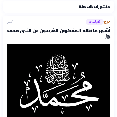
منشورات ذات صلة
روح
اقتباسات
أمس
›
أشهر ما قاله المفكرون الغربيون عن النبي محمد
ﷺ