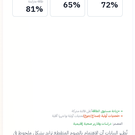
طاقة متزايدة
65%
72%
81%
زيادة مستوى الطاقة
أعلى فائدة مدركة
تحديات أولية (صداع/جوع)
تحديات أولية تواجهها أقلية
المصدر:
دراسات وتقارير صحية إقليمية
تُظهر البيانات أن الاهتمام بالصوم المتقطع تزايد بشكل ملحوظ في