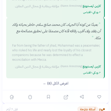
كارين آرمسترونغ
·
مؤلفة بريطانية في مجال الدين المقارن
(
Karen Armstrong
)
↗
ويكي‑اقتباس
"
بعيدًا عن كونه أبا الجهاد، كان محمد صانع سلام، خاطر بحياته وكاد
أن يفقد ولاء أقرب رفاقه لأنه كان مصممًا على تحقيق مصالحة مع
"
مكة.
Far from being the father of jihad, Mohammad was a peacemaker,
who risked his life and nearly lost the loyalty of his closest
companions because he was determined to effect a
reconciliation with Mecca.
كارين آرمسترونغ
·
مؤلفة بريطانية في مجال الدين المقارن
(
Karen Armstrong
)
↗
ويكي‑اقتباس
اعرض الكل (8) ←
روح
أسئلة شارحة
قبل 7 أيام
›