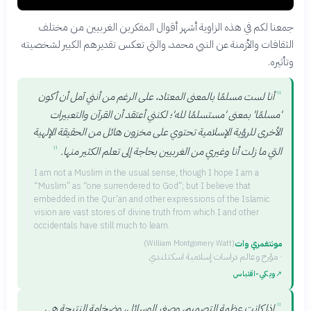
جمعنا لكم في هذه الزاوية أشهر أقوال المفكرين الغربيين من مختلف
الثقافات والأزمنة عن النبي محمد، والتي تعكس تقديرهم الكبير لشخصيته
وتأثيره.
"
أنا لست مسلمًا بالمعنى المعتاد، على الرغم من أنني آمل أن أكون
'مسلمًا' بمعنى 'مستسلمًا لله'؛ لكنني أعتقد أن القرآن والتعبيرات
الأخرى للرؤية الإسلامية تحتوي على مخزون هائل من الحقيقة الإلهية
"
التي ما زلت أنا وغيري من الغربيين بحاجة إلى تعلم الكثير منها.
I am not a Muslim in the usual sense, though I hope I am a
“Muslim” as “one surrendered to God”; but I believe that
embedded in the Qur’an and other expressions of the Islamic
vision are vast stores of divine truth from which I and other
occidentals have still much to learn.
مونتغمري وات
(
William Montgomery Watt
)
·
مؤرخ وعالم دراسات إسلامية اسكتلندي
↗
ويكي‑اقتباس
"
إذا كانت عظمة التصميم، وصغر الوسائل، وضخامة النتيجة هي