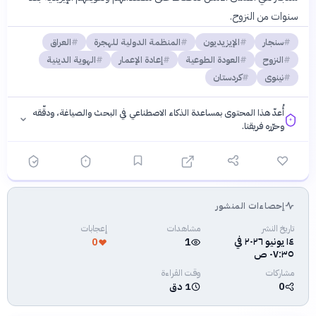
سنوات من النزوح.
سنجار
الإيزيديون
المنظمة الدولية للهجرة
العراق
النزوح
العودة الطوعية
إعادة الإعمار
الهوية الدينية
نينوى
كردستان
أُعدّ هذا المحتوى بمساعدة الذكاء الاصطناعي في البحث والصياغة، ودقّقه
وحرّره فريقنا.
إحصاءات المنشور
فلسفتنا المعرفية
·
سياسة الذكاء الاصطناعي
تاريخ النشر
مشاهدات
إعجابات
١٤ يونيو ٢٠٢٦ في
0
1
٠٧:٣٥ ص
مشاركات
وقت القراءة
0
1 دق