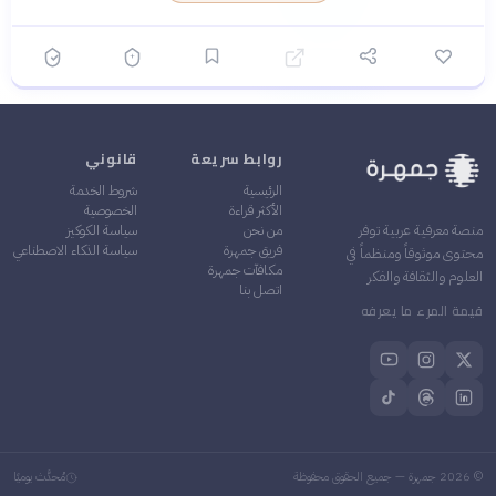
المشهورة والخوض في قضايا
جيدة لاستيعاب التفاصيل
حساسة تاريخياً
المعقدة والحوارات الفكرية
أسلوب فكري متطور: تندمج
✓
فيه الأدوات الحديثة من علم
الاجتماع والنقد التاريخي
بسلاسة
تغطية شاملة: يعالج الكتاب
✓
كل جوانب الفتنة من السقيفة
روابط سريعة
قانوني
إلى موقعة الجمل وصفين
الرئيسية
شروط الخدمة
الأكثر قراءة
الخصوصية
من نحن
سياسة الكوكيز
منصة معرفية عربية توفر
فريق جمهرة
سياسة الذكاء الاصطناعي
محتوى موثوقاً ومنظماً في
مكافآت جمهرة
العلوم والثقافة والفكر
اتصل بنا
قيمة المرء ما يعرفه
©
2026
جمهرة — جميع الحقوق محفوظة
مُحدَّث يوميًا