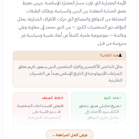
الأزمة الحضارية التي غيّرت مسار الحضارة الإسلامية. يدرس جعيط
بعمق الجدلية المعقدة بين الدين والسياسة، ويفكك الطبقات
المختلفة من الدوافع والمصالح التي حركت الأطراف المتنازعة. يحلل
المؤلف دور الشخصيات الكبرى — من النبي محمد إلى معاوية وعلي
وعائشة — بموضوعية علمية، كاشفاً عن أبعاد نفسية وسياسية غير
مدروسة من قبل.
👤
هذا الكتاب؟
مثالي للباحثين الأكاديميين والقراء المتقدمين الذين يسعون لفهم معمّق
للصراعات الأيديولوجية في التاريخ الإسلامي بعيداً عن التفسيرات
التقليدية
✓
نقاط القوة
✕
نقاط الضعف
منهج تحليلي عميق: يتجاوز
بعض الاستنتاجات الشخصية
✕
✓
الكتاب سرد الأحداث إلى
قد تبدو قاسية على
تحليل جذري للدوافع
الشخصيات التاريخية،
والآليات التاريخية
وتحديداً النبي والصحابة، مما
نزعة نقدية جريئة: لا يتردد
قد يثير جدلاً
✓
عرض كامل المراجعة
←
جعيط عن تفنيد الروايات
الكتاب يتطلب خلفية تاريخية
✕