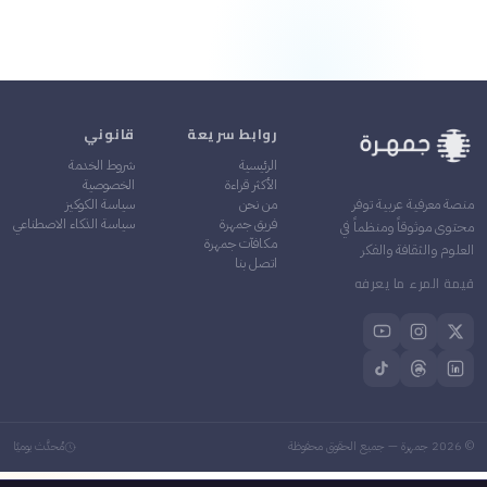
روابط سريعة
قانوني
الرئيسية
شروط الخدمة
الأكثر قراءة
الخصوصية
من نحن
سياسة الكوكيز
منصة معرفية عربية توفر
فريق جمهرة
سياسة الذكاء الاصطناعي
محتوى موثوقاً ومنظماً في
مكافآت جمهرة
العلوم والثقافة والفكر
اتصل بنا
قيمة المرء ما يعرفه
©
2026
جمهرة — جميع الحقوق محفوظة
مُحدَّث يوميًا