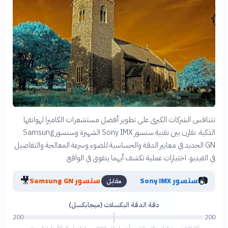
تتنافس الشركات الكبرى على تطوير أفضل مستشعرات الكاميرا لهواتفها
الذكية. نقارن بين تقنية سنسور Sony IMX الشهيرة وسنسور Samsung
GN الجديد في معايير الدقة والحساسية للضوء وسرعة المعالجة والتفاصيل
في الفيديو. اختبارات عملية تكشف أيهما يتفوق في الواقع.
🎥
📷
سنسور Sony IMX
سنسور Samsung GN
مقابل
دقة الدقة البكسلات (ميجابكسل)
200
200