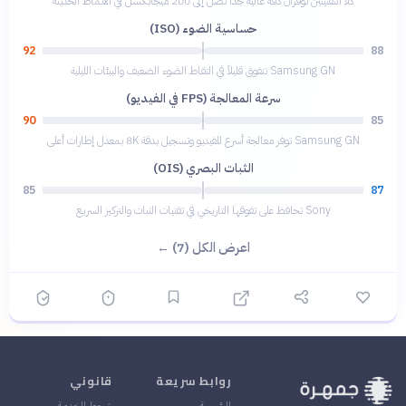
كلا التقنيتين توفران دقة عالية جداً تصل إلى 200 ميجابكسل في الأنماط الحديثة
حساسية الضوء (ISO)
92
88
Samsung GN تتفوق قليلاً في التقاط الضوء الضعيف والبيئات الليلية
سرعة المعالجة (FPS في الفيديو)
90
85
Samsung GN توفر معالجة أسرع للفيديو وتسجيل بدقة 8K بمعدل إطارات أعلى
الثبات البصري (OIS)
85
87
Sony تحافظ على تفوقها التاريخي في تقنيات الثبات والتركيز السريع
اعرض الكل (7) ←
روابط سريعة
قانوني
الرئيسية
شروط الخدمة