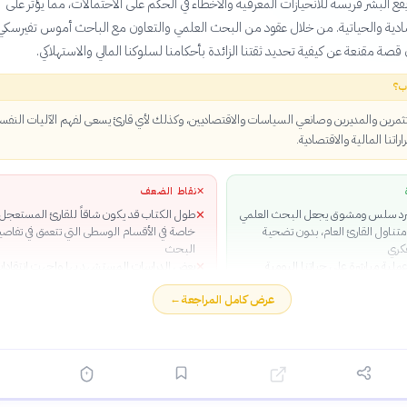
ع البشر فريسة للانحيازات المعرفية والأخطاء في الحكم على الاحتمالات، مما يؤثر على
تصادية والحياتية. من خلال عقود من البحث العلمي والتعاون مع الباحث أموس تفيرسكي
قصة مقنعة عن كيفية تحديد ثقتنا الزائدة بأحكامنا لسلوكنا المالي والاستهلاكي.
ب؟
ثمرين والمديرين وصانعي السياسات والاقتصاديين، وكذلك لأي قارئ يسعى لفهم الآليات النفس
راتنا المالية والاقتصادية.
✕
نقاط الضعف
د سلس ومشوق يجعل البحث العلمي
طول الكتاب قد يكون شاقاً للقارئ المستعجل،
✕
متناول القارئ العام، بدون تضحية
خاصة في الأقسام الوسطى التي تتعمق في تفاص
فكري
البحث
ملية مباشرة على حياتنا اليومية
بعض الدراسات المستشهد بها واجهت انتقادا
✕
المالية، من استثمار الأموال إلى تخطيط
حول إعادة الإنتاجية والصلاحية العلمية في أزمة
عرض كامل المراجعة
←
الإنتاج الحديثة
ة محكمة تبني الأفكار تدريجياً من
لأساسية إلى النقاشات المعقدة عن
الرفاهية
يبية حقيقية وجريئة توضح الفجوات بين
قتصادي النظري والسلوك الفعلي