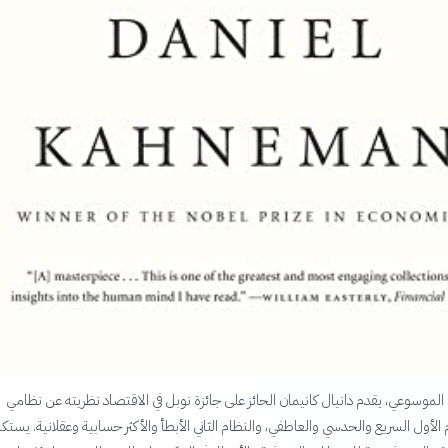
الموسوعي، يقدم دانيال كانيمان الحائز على جائزة نوبل في الاقتصاد نظريته عن نظامي
ام الأول السريع والحدسي والعاطفي، والنظام الثاني الأبطأ والأكثر حسابية وعقلانية. يس