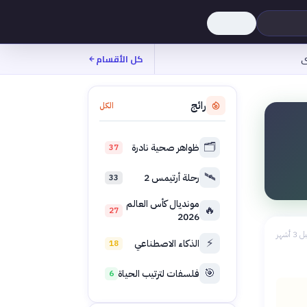
ى
كل الأقسام
رائج
الكل
🗂️
ظواهر صحية نادرة
37
🛰️
رحلة أرتيمس 2
33
مونديال كأس العالم
🔥
27
2026
 3 أشهر
⚡
الذكاء الاصطناعي
18
🎯
فلسفات لترتيب الحياة
6