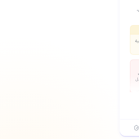
،
ية
يل
ت