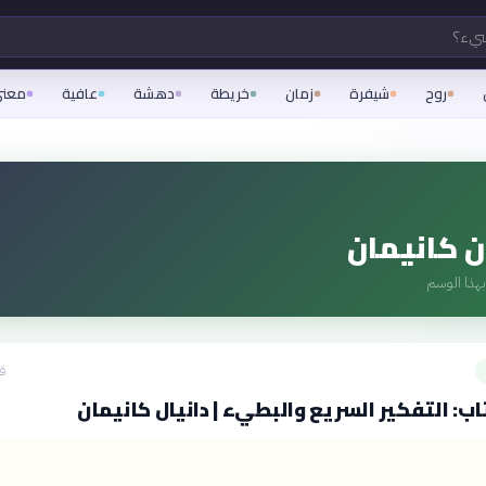
شيء؟
روح
شيفرة
زمان
خريطة
دهشة
عافية
معن
ن كانيمان
هذا الوسم
قبل
ب: التفكير السريع والبطيء | دانيال كانيمان