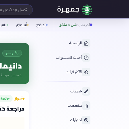
هل تبحث عن 
تدافع
أسواق
ناس
آخر تحديث
قبل 8 دقائق
الرئيسية
🏷️ وسم
أحدث المنشورات
دانيما
الأكثر قراءة
1
منشور مرتبط ب
خلاصات
أسواق
خلاصة
›
مخططات
مراجعة كتا
اختبارات