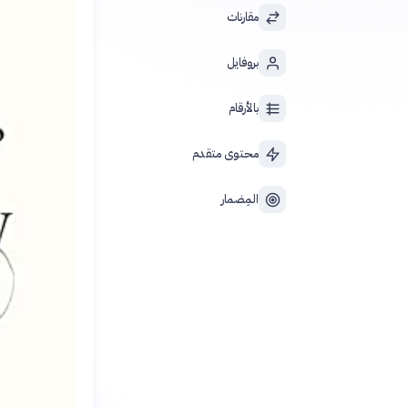
مقارنات
بروفايل
بالأرقام
محتوى متقدم
المِضمار