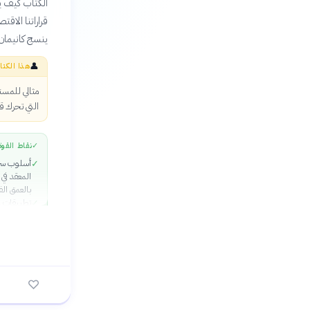
الكتاب كيف يق
قراراتنا الاق
ينسج كانيمان 
👤
هذا الكتا
مثالي للمست
التي تحرك قرا
✓
نقاط القوة
أسلوب سر
✓
المعقد في 
بالعمق ال
تطبيقات ع
✓
والقرارات 
العطل
بنية منطقي
✓
المبادئ ا
السعادة و
أمثلة تجر
✓
الحكم الا
للبشر