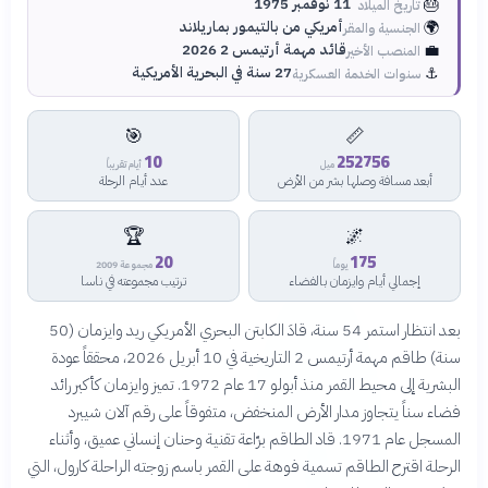
🎂
11 نوفمبر 1975
تاريخ الميلاد
🌍
أمريكي من بالتيمور بماريلاند
الجنسية والمقر
💼
قائد مهمة أرتيمس 2 2026
المنصب الأخير
⚓
27 سنة في البحرية الأمريكية
سنوات الخدمة العسكرية
🎯
📏
10
252756
ميل
أيام تقريباً
أبعد مسافة وصلها بشر من الأرض
عدد أيام الرحلة
🏆
🌌
20
175
يوماً
مجموعة 2009
إجمالي أيام وايزمان بالفضاء
ترتيب مجموعته في ناسا
بعد انتظار استمر 54 سنة، قادَ الكابتن البحري الأمريكي ريد وايزمان (50
سنة) طاقم مهمة أرتيمس 2 التاريخية في 10 أبريل 2026، محققاً عودة
البشرية إلى محيط القمر منذ أبولو 17 عام 1972. تميز وايزمان كأكبر رائد
فضاء سناً يتجاوز مدار الأرض المنخفض، متفوقاً على رقم آلان شيبرد
المسجل عام 1971. قاد الطاقم برّاعة تقنية وحنان إنساني عميق، وأثناء
الرحلة اقترح الطاقم تسمية فوهة على القمر باسم زوجته الراحلة كارول، التي