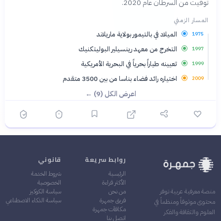
توفيت من السرطان عام 2020.
المسار الزمني
الميلاد في بالتيمور بولاية ماريلاند
1975
التخرج من معهد رينسيلير البوليتكنيك
1997
تعيينه طياراً بحرياً في البحرية الأمريكية
1999
اختياره رائد فضاء بناسا من بين 3500 متقدم
2009
اعرض الكل (9) ←
روابط سريعة
قانوني
الرئيسية
شروط الخدمة
الأكثر قراءة
الخصوصية
من نحن
سياسة الكوكيز
منصة معرفية عربية توفر
فريق جمهرة
سياسة الذكاء الاصطناعي
محتوى موثوقاً ومنظماً في
مكافآت جمهرة
العلوم والثقافة والفكر
اتصل بنا