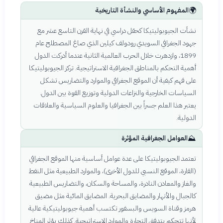
🌍
المفهوم الأساسي والنشأة التاريخية
نشأت الجيوبوليتيكا كحقل دراسي في نهاية القرن التاسع عشر مع
جهود الجغرافي السويدي رودولف كيلين الذي صاغ المصطلح عام
1899، وازدهرت خلال الحرب العالمية الثانية عندما أدركت الدول
أهمية التحكم بالمناطق الجغرافية الاستراتيجية. تركز الجيوبوليتيكا
على فهم كيفية أن الموقع الجغرافي والموارد والتضاريس تشكل
السياسات الخارجية والنزاعات الدولية وتوزيع القوة بين الدول.
يعتبر هذا العلم جسراً بين الجغرافيا والعلوم السياسية والعلاقات
الدولية.
⛰️
العوامل الجغرافية المؤثرة
تعتمد الجيوبوليتيكا على عدة عوامل أساسية منها الموقع الجغرافي
(القارة، الموقع النسبي للدول الأخرى)، والموارد الطبيعية مثل النفط
والغاز والمعادن النادرة، والمساحة والسكان، والتضاريس الطبيعية
كالجبال والأنهار والمضايق البحرية. المضايق المائية مثل مضيق
هرمز وقناة السويس والبسفور تكتسب أهمية جيوبوليتيكية عالية
لأنها تتحكم بتدفق التجارة والموارد الاستراتيجية. كذلك يؤثر المناخ