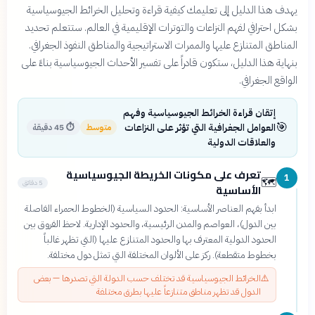
يهدف هذا الدليل إلى تعليمك كيفية قراءة وتحليل الخرائط الجيوسياسية
بشكل احترافي لفهم النزاعات والتوترات الإقليمية في العالم. ستتعلم تحديد
المناطق المتنازع عليها والممرات الاستراتيجية والمناطق النفوذ الجغرافي.
بنهاية هذا الدليل، ستكون قادراً على تفسير الأحداث الجيوسياسية بناءً على
الواقع الجغرافي.
إتقان قراءة الخرائط الجيوسياسية وفهم
🎯
العوامل الجغرافية التي تؤثر على النزاعات
متوسط
⏱
45 دقيقة
والعلاقات الدولية
تعرف على مكونات الخريطة الجيوسياسية
1
🗺️
5 دقائق
الأساسية
ابدأ بفهم العناصر الأساسية: الحدود السياسية (الخطوط الحمراء الفاصلة
بين الدول)، العواصم والمدن الرئيسية، والحدود الإدارية. لاحظ الفروق بين
الحدود الدولية المعترف بها والحدود المتنازع عليها (التي تظهر غالباً
بخطوط متقطعة). ركز على الألوان المختلفة التي تمثل دول مختلفة.
⚠️
الخرائط الجيوسياسية قد تختلف حسب الدولة التي تصدرها — بعض
الدول قد تظهر مناطق متنازعاً عليها بطرق مختلفة