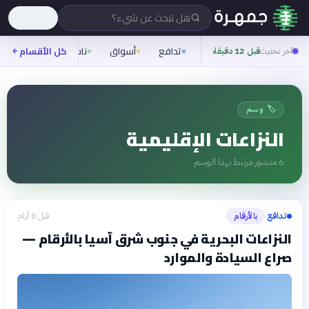
هل تبحث عن شيء؟
تدافع
أسواق
ناس
روح
كل الأقسام
شيف
آخر تحديث
قبل 12 دقيقة
🏷️ وسم
النزاعات الإقليمية
6
منشور مرتبط بهذا الوسم
تدافع
بالأرقام
قبل 8 أيام
›
النزاعات البحرية في جنوب شرق آسيا بالأرقام —
صراع السيادة والموارد