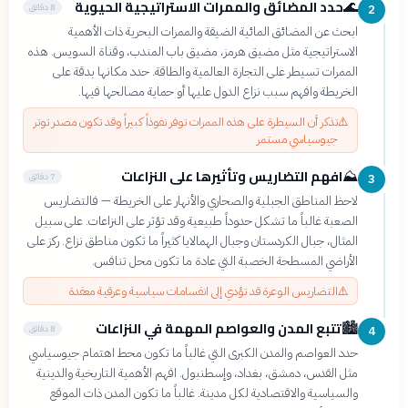
حدد المضائق والممرات الاستراتيجية الحيوية
🌊
8 دقائق
2
ابحث عن المضائق المائية الضيقة والممرات البحرية ذات الأهمية
الاستراتيجية مثل مضيق هرمز، مضيق باب المندب، وقناة السويس. هذه
الممرات تسيطر على التجارة العالمية والطاقة. حدد مكانها بدقة على
الخريطة وافهم سبب نزاع الدول عليها أو حماية مصالحها فيها.
⚠️
تذكر أن السيطرة على هذه الممرات توفر نفوذاً كبيراً وقد تكون مصدر توتر
جيوسياسي مستمر
افهم التضاريس وتأثيرها على النزاعات
⛰️
7 دقائق
3
لاحظ المناطق الجبلية والصحاري والأنهار على الخريطة — فالتضاريس
الصعبة غالباً ما تشكل حدوداً طبيعية وقد تؤثر على النزاعات. على سبيل
المثال، جبال الكردستان وجبال الهمالايا كثيراً ما تكون مناطق نزاع. ركز على
الأراضي المسطحة الخصبة التي عادة ما تكون محل تنافس.
⚠️
التضاريس الوعرة قد تؤدي إلى انقسامات سياسية وعرقية معقدة
تتبع المدن والعواصم المهمة في النزاعات
🏙️
8 دقائق
4
حدد العواصم والمدن الكبرى التي غالباً ما تكون محط اهتمام جيوسياسي
مثل القدس، دمشق، بغداد، وإسطنبول. افهم الأهمية التاريخية والدينية
والسياسية والاقتصادية لكل مدينة. غالباً ما تكون المدن ذات الموقع