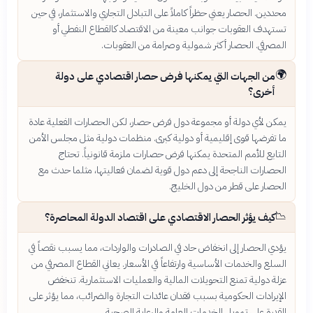
محددين. الحصار يعني حظراً كاملاً على التبادل التجاري والاستثمار، في حين
تستهدف العقوبات جوانب معينة من الاقتصاد كالقطاع النفطي أو
المصرفي. الحصار أكثر شمولية وصرامة من العقوبات.
🌍
من الجهات التي يمكنها فرض حصار اقتصادي على دولة
أخرى؟
يمكن لأي دولة أو مجموعة دول فرض حصار، لكن الحصارات الفعلية عادة
ما تفرضها قوى إقليمية أو دولية كبرى. منظمات دولية مثل مجلس الأمن
التابع للأمم المتحدة يمكنها فرض حصارات ملزمة قانونياً. تحتاج
الحصارات الناجحة إلى دعم دول قوية لضمان فعاليتها، مثلما حدث مع
الحصار على قطر من دول الخليج.
📉
كيف يؤثر الحصار الاقتصادي على اقتصاد الدولة المحاصرة؟
يؤدي الحصار إلى انخفاض حاد في الصادرات والواردات، مما يسبب نقصاً في
السلع والخدمات الأساسية وارتفاعاً في الأسعار. يعاني القطاع المصرفي من
عزلة دولية تمنع التحويلات المالية والعمليات الاستثمارية. تنخفض
الإيرادات الحكومية بسبب فقدان عائدات التجارة والضرائب، مما يؤثر على
القدرة على تمويل الخدمات العامة والرعاية الصحية.