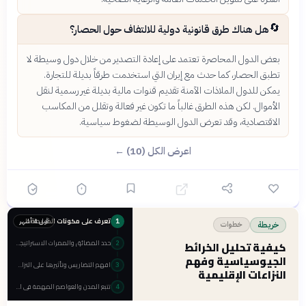
🔄
هل هناك طرق قانونية دولية للالتفاف حول الحصار؟
بعض الدول المحاصرة تعتمد على إعادة التصدير من خلال دول وسيطة لا
تطبق الحصار، كما حدث مع إيران التي استخدمت طرقاً بديلة للتجارة.
يمكن للدول الملاذات الآمنة تقديم قنوات مالية بديلة غير رسمية لنقل
الأموال. لكن هذه الطرق غالباً ما تكون غير فعالة وتقلل من المكاسب
الاقتصادية، وقد تعرض الدول الوسيطة لضغوط سياسية.
اعرض الكل (10) ←
تعرف على مكونات الخريطة الجيوسياسية الأساسية
قبل 4 أشهر
1
خطوات
خريطة
حدد المضائق والممرات الاستراتيجية الحيوية
كيفية تحليل الخرائط
2
الجيوسياسية وفهم
افهم التضاريس وتأثيرها على النزاعات
3
النزاعات الإقليمية
تتبع المدن والعواصم المهمة في النزاعات
4