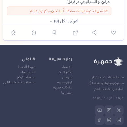
المركزي أو الاستراتيجي مراكز نزاع.
⚠️
المدن الحدودية والعاصمة غالباً ما تكون مراكز توتر عالية
اعرض الكل (8) ←
روابط سريعة
قانوني
الرئيسية
شروط الخدمة
الأكثر قراءة
الخصوصية
من نحن
سياسة الكوكيز
منصة معرفية عربية توفر
فريق جمهرة
سياسة الذكاء الاصطناعي
محتوى موثوقاً ومنظماً في
مكافآت جمهرة
العلوم والثقافة والفكر
اتصل بنا
قيمة المرء ما يعرفه