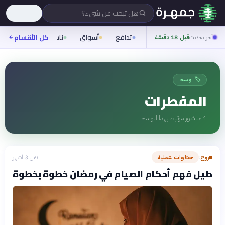
هل تبحث عن شيء؟
تدافع
أسواق
ناس
روح
كل الأقسام
شيف
آخر تحديث
قبل 18 دقيقة
🏷️ وسم
المفطرات
1
منشور مرتبط بهذا الوسم
روح
خطوات عملية
قبل 3 أشهر
›
دليل فهم أحكام الصيام في رمضان خطوة بخطوة