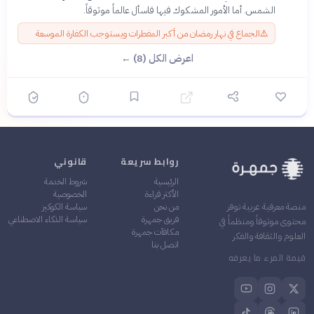
الشمس. أما الأمور المشكوك فيها فاسأل عالماً موثوقاً.
⚠️
الجماع في نهار رمضان من أكبر المفطرات ويستوجب الكفارة الموسعة
اعرض الكل (8) ←
روابط سريعة
قانوني
الرئيسية
شروط الخدمة
الأكثر قراءة
الخصوصية
من نحن
سياسة الكوكيز
منصة معرفية عربية توفر
فريق جمهرة
سياسة الذكاء الاصطناعي
محتوى موثوقاً ومنظماً في
مكافآت جمهرة
العلوم والثقافة والفكر
اتصل بنا
قيمة المرء ما يعرفه