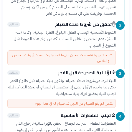
الصيام لغة: الإمساك، وشرعاً: الإمساك عن الطعام والشراب والجماع من
فجر إلى غروب الشمس بنية. تعلم أن الصيام ركن من أركان الإسلام
الخمسة، وفريضة على كل مسلم بالغ عاقل قادر.
تحقق من شروط صحة الصيام
✋
8 دقائق
2
الشروط الأساسية: الإسلام، العقل، البلوغ، القدرة البدنية، الإقامة (عدم
السفر)، عدم الحيض والنفاس للنساء. تأكد من توفر هذه الشروط قبل
الشروع في الصيام.
⚠️
الحائض والنفساء لا يصحان منهما الصلاة ولا الصيام في وقت الحيض
والنفاس
نوِّ النية الصحيحة قبل الفجر
💭
5 دقائق
3
النية شرط من شروط صحة الصيام، وتكون بنية الصيام قبل طلوع الفجر.
يكفي نية واحدة في أول الشهر إذا استمررت في الصيام، أو تجدد النية كل ليلة.
تجنب النية بحضور غيرك بنية استعراضية.
⚠️
من لم ينو الصيام من الليل فلا صيام له في هذا اليوم
تجنب المفطرات الأساسية
🚫
8 دقائق
4
المفطرات: الطعام، الشراب، الجماع، الحقن بالإبر (غذائية)، إخراج الدم
بالحجامة، القيء المتعمد. تجنب هذه الأمور من طلوع الفجر إلى غروب