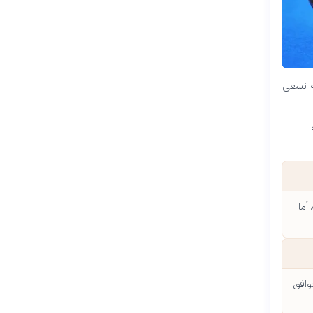
ة. نسعى
أما
يوافق