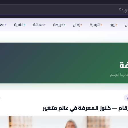
شيء؟
س
روح
شيفرة
زمان
خريطة
دهشة
عافية
مع
ة
 بهذا الوسم
ق
رقام — كنوز المعرفة في عالم متغير