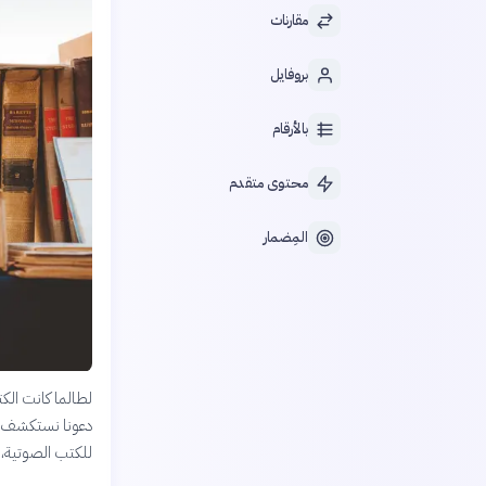
مقارنات
بروفايل
بالأرقام
محتوى متقدم
المِضمار
لطالما كانت الكت
دعونا نستكشف ال
للكتب الصوتية، مر