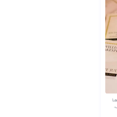
هنا
ب.