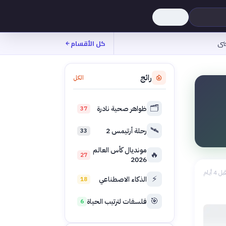
نى
كل الأقسام
رائج
الكل
🗂️
ظواهر صحية نادرة
37
🛰️
رحلة أرتيمس 2
33
مونديال كأس العالم
🔥
27
2026
بل 4 أيام
⚡
الذكاء الاصطناعي
18
🎯
فلسفات لترتيب الحياة
6