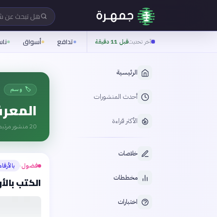
هل تبحث عن 
تدافع
أسواق
نا
آخر تحديث
قبل 11 دقيقة
الرئيسية
🏷️ وسم
أحدث المنشورات
المعرف
الأكثر قراءة
20
منشور مرتبط
خلاصات
فضول
بالأرقام
›
مخططات
الكتب بالأ
اختبارات