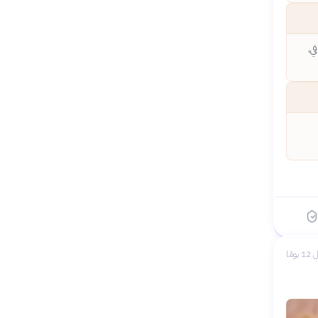
ي،
 يومًا