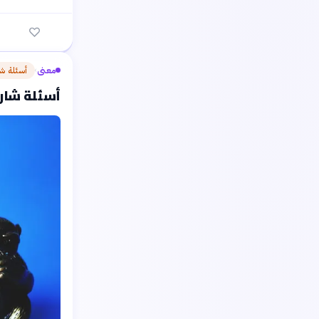
معنى
أسئلة ش
›
أسئلة شارح