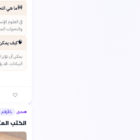
🚧
ما هي التح
في العلوم الإن
والتحيزات المع
🧠
كيف يمكن أ
يمكن أن تؤثر ا
البيانات. قد ي
معنى
بالأرقام
›
الكتب المت