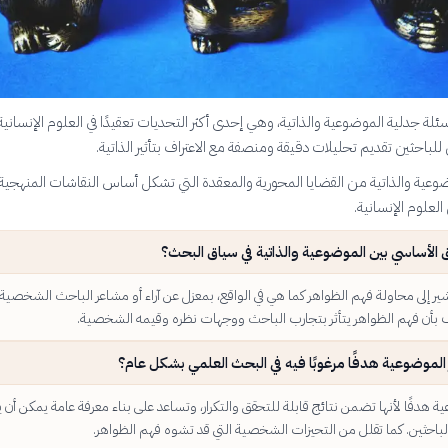
لة جدلية الموضوعية والذاتية، وهي إحدى أكثر التحديات تعقيدًا في العلوم الإنساني
لباحثين تقديم تحليلات دقيقة ومنصفة مع الاعتراف بتأثير الذاتية.
وعية والذاتية من القضايا المحورية والمعقدة التي تشكل أساس النقاشات المنهجية
لعلوم الإنسانية.
ق الأساسي بين الموضوعية والذاتية في سياق البحث؟
 إلى محاولة فهم الظواهر كما هي في الواقع، بمعزل عن آراء أو مشاعر الباحث الشخصية. 
رف بأن فهم الظواهر يتأثر بتجارب الباحث ووجهات نظره وقيمه الشخصية.
بر الموضوعية هدفًا مرغوبًا فيه في البحث العلمي بشكل عام؟
ية هدفًا لأنها تضمن نتائج قابلة للتحقق والتكرار، وتساعد على بناء معرفة عامة يمكن أن 
لباحثين. كما تقلل من التحيزات الشخصية التي قد تشوه فهم الظواهر.