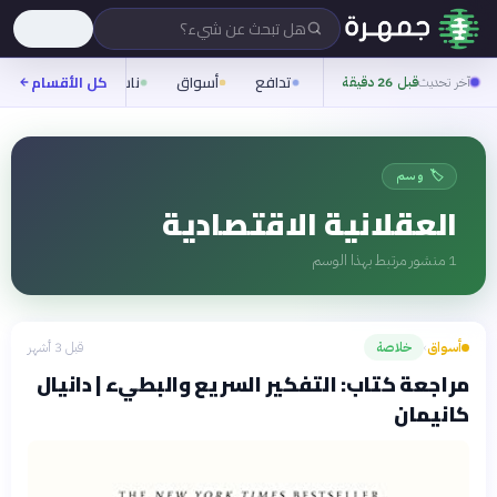
هل تبحث عن شيء؟
تدافع
أسواق
ناس
روح
كل الأقسام
شيف
آخر تحديث
قبل 26 دقيقة
🏷️ وسم
العقلانية الاقتصادية
1
منشور مرتبط بهذا الوسم
أسواق
خلاصة
قبل 3 أشهر
›
مراجعة كتاب: التفكير السريع والبطيء | دانيال
كانيمان