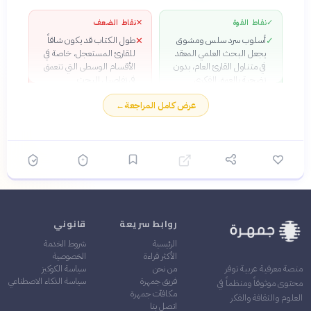
✓
نقاط القوة
✕
نقاط الضعف
أسلوب سرد سلس ومشوق
طول الكتاب قد يكون شاقاً
✕
✓
يجعل البحث العلمي المعقد
للقارئ المستعجل، خاصة في
في متناول القارئ العام، بدون
الأقسام الوسطى التي تتعمق
تضحية بالعمق الفكري
في تفاصيل البحث
تطبيقات عملية مباشرة على
بعض الدراسات المستشهد
✕
✓
عرض كامل المراجعة
←
حياتنا اليومية والقرارات
بها واجهت انتقادات حول
المالية، من استثمار الأموال
إعادة الإنتاجية والصلاحية
إلى تخطيط العطل
العلمية في أزمة الإنتاج الحديثة
بنية منطقية محكمة تبني
✓
الأفكار تدريجياً من المبادئ
الأساسية إلى النقاشات
المعقدة عن السعادة
والرفاهية
أمثلة تجريبية حقيقية وجريئة
✓
روابط سريعة
قانوني
توضح الفجوات بين الحكم
الاقتصادي النظري والسلوك
الرئيسية
شروط الخدمة
الفعلي للبشر
الأكثر قراءة
الخصوصية
من نحن
سياسة الكوكيز
منصة معرفية عربية توفر
فريق جمهرة
سياسة الذكاء الاصطناعي
محتوى موثوقاً ومنظماً في
مكافآت جمهرة
العلوم والثقافة والفكر
اتصل بنا