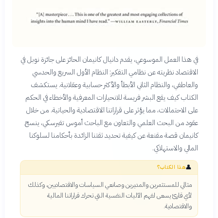
في هذا العمل الموسوعي، يقدم دانيال كانيمان الحائز على جائزة نوبل في
الاقتصاد نظريته عن نظامي التفكير: النظام الأول السريع والحدسي
والعاطفي، والنظام الثاني الأبطأ والأكثر حسابية وعقلانية. يستكشف
الكتاب كيف يقع البشر فريسة للانحيازات المعرفية والأخطاء في الحكم
على الاحتمالات، مما يؤثر على قراراتنا الاقتصادية والحياتية. من خلال
عقود من البحث العلمي والتعاون مع الباحث أموس تفيرسكي، ينسج
كانيمان قصة مقنعة عن كيفية تحديد ثقتنا الزائدة بأحكامنا لسلوكنا
المالي والاستهلاكي.
👤
هذا الكتاب؟
مثالي للمستثمرين والمديرين وصانعي السياسات والاقتصاديين، وكذلك
لأي قارئ يسعى لفهم الآليات النفسية التي تحرك قراراتنا المالية
والاقتصادية.