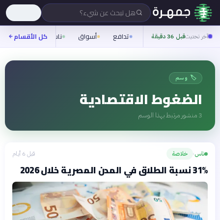
هل تبحث عن شيء؟
تدافع
أسواق
ناس
روح
كل الأقسام
شيف
آخر تحديث
قبل 36 دقيقة
🏷️ وسم
الضغوط الاقتصادية
3
منشور مرتبط بهذا الوسم
ناس
خلاصة
قبل 6 أيام
›
31% نسبة الطلاق في المدن المصرية خلال 2026