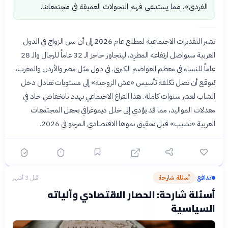
الفردي»، مما يستدعي فهم التحولات العميقة في مجتمعاتنا.
تشير التقديرات الاجتماعية لمطلع عام 2026 إلى أن سن الزواج في الدول
العربية سيواصل ارتفاعه المطرِد، ليتجاوز حاجز الـ 32 عاماً للرجال والـ 28
عاماً للنساء في معظم العواصم الكبرى. في دول مثل مصر والأردن والمغرب،
يُتوقع أن تصل تكلفة تأسيس «عش الزوجية» إلى مستويات تعادل دخل
الشاب لعشر سنوات كاملة. هذا الفراغ الاجتماعي يهدد بانخفاض حاد في
معدلات المواليد، مما قد يؤدي إلى خلل ديموغرافي يجعل المجتمعات
العربية «تشيب» قبل تحقيق نموها الاقتصادي المرجو في 2026.
تدافع
أسئلة شارحة
قبل 3 أشهر
›
أسئلة شارحة: الحصار الاقتصادي وآلياته
السياسية