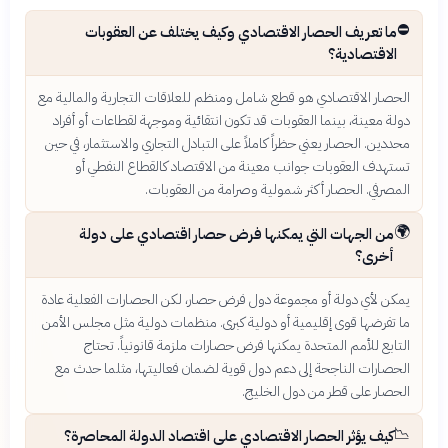
⛔
ما تعريف الحصار الاقتصادي وكيف يختلف عن العقوبات
الاقتصادية؟
الحصار الاقتصادي هو قطع شامل ومنظم للعلاقات التجارية والمالية مع
دولة معينة، بينما العقوبات قد تكون انتقائية وموجهة لقطاعات أو أفراد
محددين. الحصار يعني حظراً كاملاً على التبادل التجاري والاستثمار، في حين
تستهدف العقوبات جوانب معينة من الاقتصاد كالقطاع النفطي أو
المصرفي. الحصار أكثر شمولية وصرامة من العقوبات.
🌍
من الجهات التي يمكنها فرض حصار اقتصادي على دولة
أخرى؟
يمكن لأي دولة أو مجموعة دول فرض حصار، لكن الحصارات الفعلية عادة
ما تفرضها قوى إقليمية أو دولية كبرى. منظمات دولية مثل مجلس الأمن
التابع للأمم المتحدة يمكنها فرض حصارات ملزمة قانونياً. تحتاج
الحصارات الناجحة إلى دعم دول قوية لضمان فعاليتها، مثلما حدث مع
الحصار على قطر من دول الخليج.
📉
كيف يؤثر الحصار الاقتصادي على اقتصاد الدولة المحاصرة؟