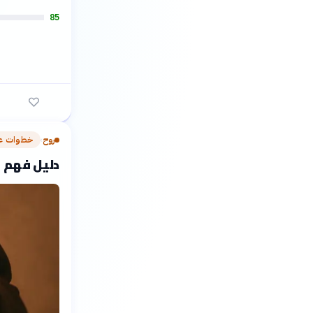
85
روح
خطوات عم
›
دليل فهم 