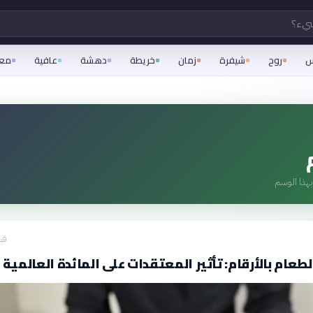
شيء؟
س
روح
شيفرة
زمان
خريطة
دهشة
عافية
مع
هذا الوسم
قبل 17
لطعام بالأرقام: تأثير المعتقدات على المائدة العالمية