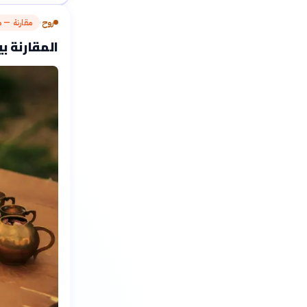
روح
مقارنة — مق
›
المقارنة ب