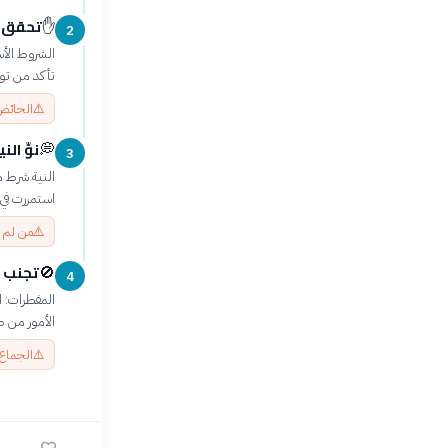
تحقق م
✋
2
الشروط الأس
تأكد من تو
⚠️
الحائض 
نوِّ ال
💭
3
النية شرط م
استمررت في 
⚠️
من لم ي
تجنب ا
🚫
4
المفطرات: ا
الأمور من ط
⚠️
الجماع 