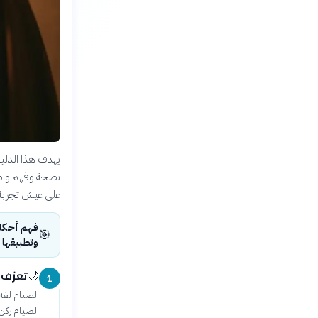
يهدف هذا الدليل
بصحة وفهم واضح
على عيش تجربة ص
فهم أحكام
🎯
وتطبيقها 
تعرّف 
🌙
1
الصيام لغة:
الصيام ركن 