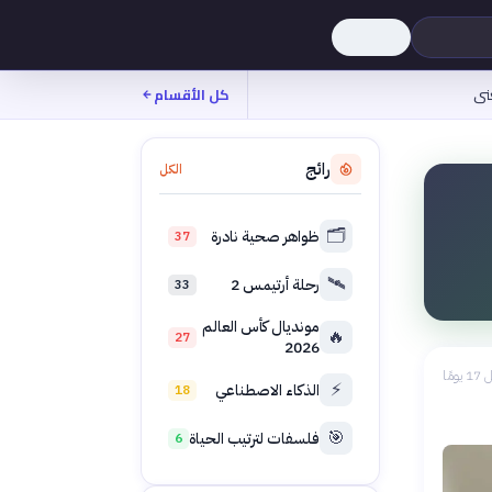
نى
كل الأقسام
رائج
الكل
🗂️
ظواهر صحية نادرة
37
🛰️
رحلة أرتيمس 2
33
مونديال كأس العالم
🔥
27
2026
 يومًا
⚡
الذكاء الاصطناعي
18
🎯
فلسفات لترتيب الحياة
6