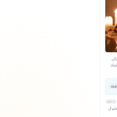
ركن
عدك
5 دقائق
علم أن