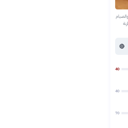
والصيام
رنة
🔴
40
40
70