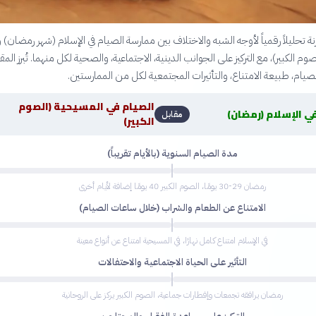
ة تحليلاً رقمياً لأوجه الشبه والاختلاف بين ممارسة الصيام في الإسلام (شهر رمضان) 
م الكبير)، مع التركيز على الجوانب الدينية، الاجتماعية، والصحية لكل منهما. تُبرز المقا
لصيام، طبيعة الامتناع، والتأثيرات المجتمعية لكل من الممارستين.
الصيام في المسيحية (الصوم
ي الإسلام (رمضان)
مقابل
الكبير)
مدة الصيام السنوية (بالأيام تقريباً)
رمضان 29-30 يومًا، الصوم الكبير 40 يومًا إضافة لأيام أخرى
الامتناع عن الطعام والشراب (خلال ساعات الصيام)
في الإسلام امتناع كامل نهارًا، في المسيحية امتناع عن أنواع معينة
التأثير على الحياة الاجتماعية والاحتفالات
رمضان يرافقه تجمعات وإفطارات جماعية، الصوم الكبير يركز على الروحانية