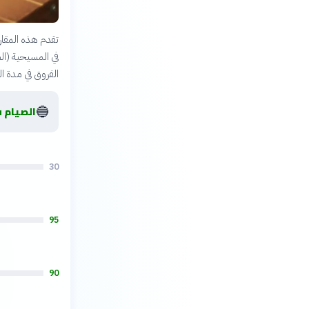
تقدم هذه المقارن
في المسيحية (الصو
الفروق في مدة ا
🔵
الصيام ف
30
95
90