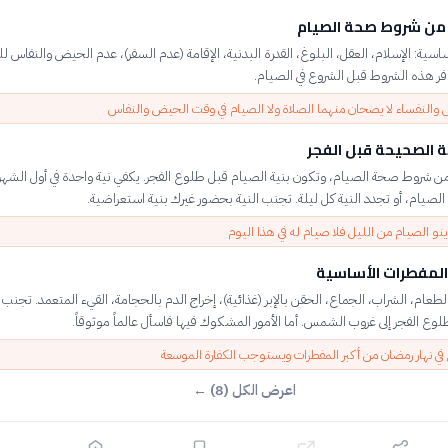
ن شروط صحة الصيام
اسية: الإسلام، العقل، البلوغ، القدرة البدنية، الإقامة (عدم السفر)، عدم الحيض والنفاس لل
فر هذه الشروط قبل الشروع في الصيام.
والنفساء لا يصحان منهما الصلاة ولا الصيام في وقت الحيض والنفاس
نية الصحيحة قبل الفجر
ن شروط صحة الصيام، وتكون بنية الصيام قبل طلوع الفجر. يكفي نية واحدة في أول الشهر 
الصيام، أو تجدد النية كل ليلة. تجنب النية بحضور غيرك بنية استعراضية.
نو الصيام من الليل فلا صيام له في هذا اليوم
لمفطرات الأساسية
لطعام، الشراب، الجماع، الحقن بالإبر (غذائية)، إخراج الدم بالحجامة، القيء المتعمد. تجنب
لوع الفجر إلى غروب الشمس. أما الأمور المشكوك فيها فاسأل عالماً موثوقاً.
في نهار رمضان من أكبر المفطرات ويستوجب الكفارة الموسعة
اعرض الكل (8) ←