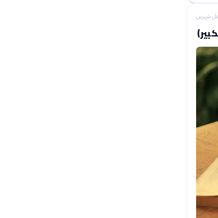
بل شهرين
بير)