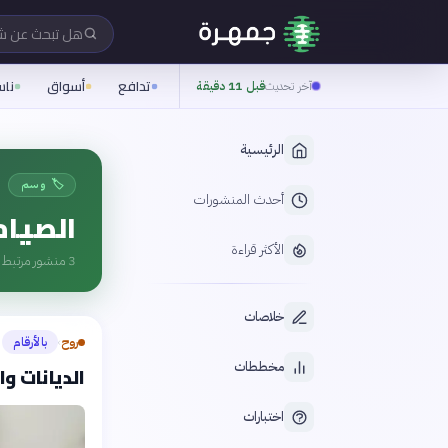
هل تبحث عن 
تدافع
أسواق
نا
آخر تحديث
قبل 11 دقيقة
الرئيسية
🏷️ وسم
أحدث المنشورات
الصيام
الأكثر قراءة
3
منشور مرتبط ب
خلاصات
روح
بالأرقام
›
مخططات
الديانات وا
اختبارات