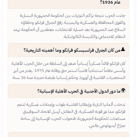
عام 1936؟
جاءت الحرب نتيجة تراكم التوترات بين الحكومة الجمهورية اليسارية
والقوى المحافظة والعسكرية واليمينية. رفع الجنرال فرانكو وحلفاؤه
السلاح ضد الجمهورية بعد خسارة الانتخابات، معتقدين أن الحكومة تهدد
النظام الاجتماعي والكنيسة الكاثوليكية.
👤
من كان الجنرال فرانسيسكو فرانكو وما أهميته التاريخية؟
كان فرانكو قائداً عسكرياً إسبانياً صعد إلى السلطة من خلال الحرب الأهلية
وأسس نظاماً استبدادياً فاشياً استمر حتى وفاته عام 1975. يعتبر من أبرز
الشخصيات الفاشية في أوروبا، وحكم إسبانيا بقبضة حديدة مدة 36 سنة.
🌍
ما دور الدول الأجنبية في الحرب الأهلية الإسبانية؟
تدخلت ألمانيا النازية وإيطاليا الفاشية بقوات وإمدادات عسكرية لدعم
فرانكو، مما عزز قوته العسكرية. في المقابل، أرسل الاتحاد السوفييتي
مساعدات للحكومة الجمهورية، فتحولت الحرب الإسبانية إلى ساحة
صراع أيديولوجي عالمي.