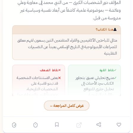
المؤلف دور الشخصيات الكبرى — من النبي محمد إلى معاوية وعلي
وعائشة — بموضوعية علمية، كاشفاً عن أبعاد نفسية وسياسية غير
مدروسة من قبل.
👤
هذا الكتاب؟
مثالي للباحثين الأكاديميين والقراء المتقدمين الذين يسعون لفهم معمّق
للصراعات الأيديولوجية في التاريخ الإسلامي بعيداً عن التفسيرات
التقليدية
✓
نقاط القوة
✕
نقاط الضعف
منهج تحليلي عميق: يتجاوز
بعض الاستنتاجات الشخصية
✕
✓
الكتاب سرد الأحداث إلى
قد تبدو قاسية على
تحليل جذري للدوافع
الشخصيات التاريخية،
والآليات التاريخية
وتحديداً النبي والصحابة، مما
نزعة نقدية جريئة: لا يتردد
قد يثير جدلاً
✓
عرض كامل المراجعة
←
جعيط عن تفنيد الروايات
الكتاب يتطلب خلفية تاريخية
✕
المشهورة والخوض في قضايا
جيدة لاستيعاب التفاصيل
حساسة تاريخياً
المعقدة والحوارات الفكرية
أسلوب فكري متطور: تندمج
✓
فيه الأدوات الحديثة من علم