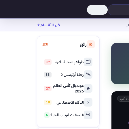
ى
كل الأقسام
رائج
الكل
🗂️
ظواهر صحية نادرة
37
🛰️
رحلة أرتيمس 2
33
مونديال كأس العالم
🔥
27
2026
هر
⚡
الذكاء الاصطناعي
18
🎯
فلسفات لترتيب الحياة
6