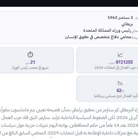
2 سبتمبر 1962
اد
بريطاني
رئيس وزراء المملكة المتحدة
حالي
محامي دفاع متخصص في حقوق الإنسان
هنية
⏱️
📈
21
9721255
صوت
شهر
زب العمال في انتخابات 2024
شهور في منصب رئيس الوزراء
📉
62
%
أييد العمال لدى مسلمي بريطانيا
ء البريطاني كير ستارمر من تحقيق برلماني بشأن فضيحة تعيين بيتر ماندلسون سفيراً ف
واشنطن في 28 أبريل 2026، لكن الضغوط السياسية الداخلية تتزايد. ستارمر، الذي قاد حزب العمال 
تاريخي في يوليو 2024 بعد 14 عاماً من حكم المحافظين، يواجه اليوم تمردات حزبية حول سياسا
والرعاية الاجتماعية، مع تحركات داخلية للإطاحة به قبل انتخابات 2029. المحامي السابق ال