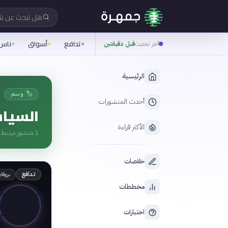
هل تبحث عن 
تدافع
أسواق
ناس
آخر تحديث
قبل دقيقتين
الرئيسية
🏷️ وسم
أحدث المنشورات
السياس
الأكثر قراءة
1
منشور مرتبط ب
خلاصات
بروفا
تدافع
مخططات
🇬🇧
اختبارات