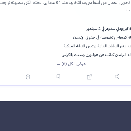
63 عاماً، نجح في تحويل العمال من أسوأ هزيمة انتخابية منذ 84 عاماً إلى الحكم، لكن ش
صب.
كير رودني ستارمر في 2 سبتمبر
له كمحام وتخصصه في حقوق الإنسان
ه مدير النيابات العامة ورئيس النيابة الملكية
ه البرلمان كنائب عن هولبورن وسانت بانكراس
اعرض الكل (8) ←