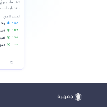
منذ توليه المن
المسار الزمني
ولادة 
1962
تأهي
1987
تعيين
2008
دخول
2015