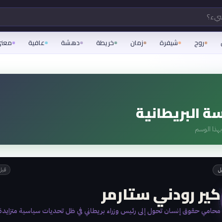
شيء؟
روح
شيفرة
زمان
خريطة
دهشة
عافية
معن
ة البريطانية
هذا الوسم
يل
قبل 3 أش
كير رودني ستارمر
محامي حقوق إنسان تحول إلى رئيس وزراء بريطاني في ظل تحديات سياسية متزايدة