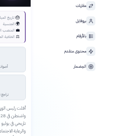
مقارنات
🎂
تاريخ الميل
بروفايل
🌍
الجنسية
💼
المنصب ال
بالأرقام
⚖️
الخلفية الم
محتوى متقدم
المِضمار
أصوات ح
تراجع ت
أفلت رئيس الوزرا