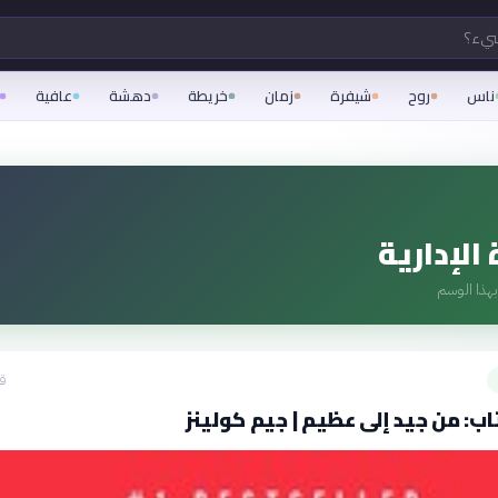
شيء؟
ناس
روح
شيفرة
زمان
خريطة
دهشة
عافية
 الإدارية
هذا الوسم
قبل
ب: من جيد إلى عظيم | جيم كولينز