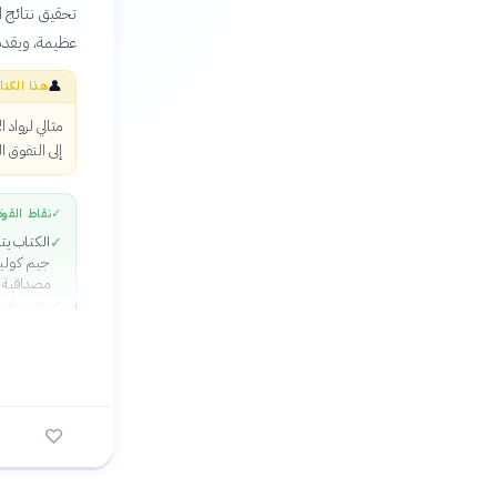
تحقيق نتائج ا
عظيمة، ويقدم
👤
هذا الكتا
مثالي لرواد 
إلى التفوق 
✓
نقاط القوة
الكتاب يتم
✓
جيم كولي
مصداقية ع
بعد سيف ا
✓
وآلاف صفح
المحددات 
الكتاب ال
✓
يدحض معظم
الرؤساء ال
تكنولوجي
الاستحواذ
الكتاب يقد
✓
منظمات ب