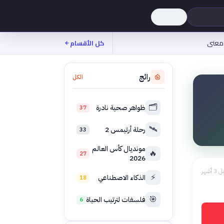
معنى
كل الأقسام
رائج
الكل
🗂️
ظواهر صحية نادرة
37
🛰️
رحلة أرتيمس 2
33
مونديال كأس العالم
🔥
27
2026
 3 أشهر
⚡
الذكاء الاصطناعي
18
🎯
فلسفات لترتيب الحياة
6