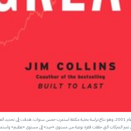
صدر الكتاب عام 2001، وهو نتاج دراسة بحثية مكثفة استمرت خمس سنوات، هدفت إلى تحديد ا
ي تميز الشركات التي حققت قفزة نوعية من مستوى «جيد» إلى مستوى «عظيم» واستمر