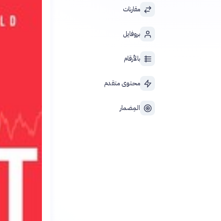
مقارنات
بروفايل
بالأرقام
محتوى متقدم
المِضمار