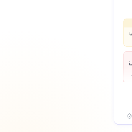
ية
ً
Fa