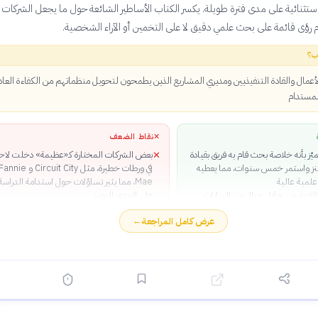
ستثنائية على مدى فترة طويلة. يكسر الكتاب الأساطير الشائعة حول ما يجعل الشركات
 رؤى قائمة على بحث علمي دقيق لا على التخمين أو الآراء الشخصية.
ب؟
الأعمال والقادة التنفيذيين ومديري المشاريع الذين يطمحون لتحويل منظماتهم من الكفاءة العاد
المستدام
✕
نقاط الضعف
يّز بأنه خلاصة بحث قام به فريق بقيادة
بعض الشركات المختارة كـ«عظيمة» دخلت لاحقا
✕
نز واستمر خمس سنوات، مما يعطيه
في ورطات خطيرة، مثل Circuit City و nnie
لمية عالية
Mae، مما يثير تساؤلات حول استدامة الدراسة
لفريق من خلال جبال من البيانات
على المدى البعيد
ات المقابلات، اكتشف كولينز وفريقه
يقدم الكتاب «وصفة أعمال عامة» تتجاهل
✕
عرض كامل المراجعة
←
الرئيسية للعظمة
«الفرص والتحديات الاستراتيجية المحددة»
مدروس بعناية والمصاغ بشكل جيد
 ضجيج الإدارة الحالي، من جماعة
تنفيذيين الخارقين إلى جماعة
ا المعلومات حتى هوس عمليات
 والدمج
م إطاراً عملياً يمكن تطبيقه على
أحجام وقطاعات مختلفة