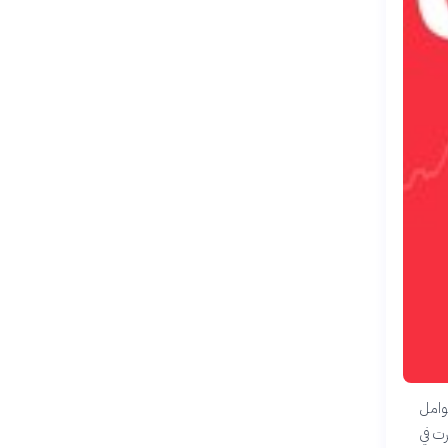
لعوامل
ت في