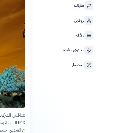
مقارنات
بروفايل
بالأرقام
محتوى متقدم
المِضمار
في الفيديو. اختب