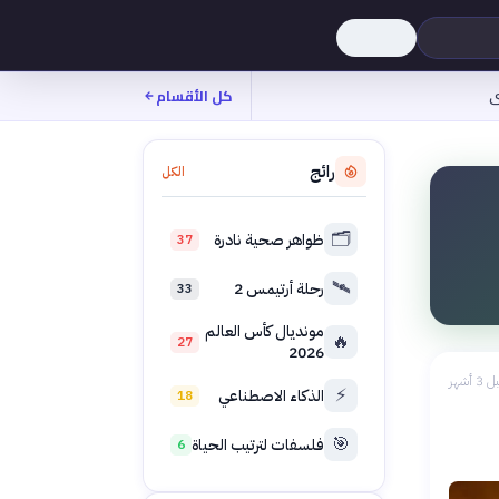
ى
كل الأقسام
رائج
الكل
🗂️
ظواهر صحية نادرة
37
🛰️
رحلة أرتيمس 2
33
مونديال كأس العالم
🔥
27
2026
 3 أشهر
⚡
الذكاء الاصطناعي
18
🎯
فلسفات لترتيب الحياة
6