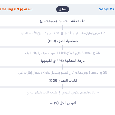
سنسور Samsung GN
مقابل
دقة الدقة البكسلات (ميجابكسل)
كلا التقنيتين توفران دقة عالية جداً تصل إلى 200 ميجابكسل في الأنماط الحديثة
حساسية الضوء (ISO)
Samsung GN تتفوق قليلاً في التقاط الضوء الضعيف والبيئات الليلية
سرعة المعالجة (FPS في الفيديو)
Samsung GN توفر معالجة أسرع للفيديو وتسجيل بدقة 8K بمعدل إطارات أعلى
الثبات البصري (OIS)
Sony تحافظ على تفوقها التاريخي في تقنيات الثبات والتركيز السريع
اعرض الكل (7) ←