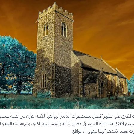
IMX الشهيرة وسنسور Samsung GN الجديد في معايير الدقة والحساسية للضوء وسرعة المعالج
ارات عملية تكشف أيهما يتفوق في الواقع.