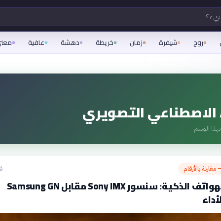
شيء؟
روح
شيفرة
زمان
خريطة
دهشة
عافية
معن
 الاصطناعي التصويري
هذا الوسم
 مقارنة بالأرقام
قبل
كاميرات الهواتف الذكية: سنسور Sony IMX مقابل Samsung GN
أداء