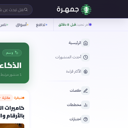
هل تبحث عن 
تدافع
أسواق
ناس
آخر تحديث
قبل 8 دقائق
الرئيسية
🏷️ وسم
أحدث المنشورات
الذكاء
الأكثر قراءة
1
منشور مرتبط ب
خلاصات
شيفرة
مقارنة —
›
مخططات
بالأرقام وال
اختبارات