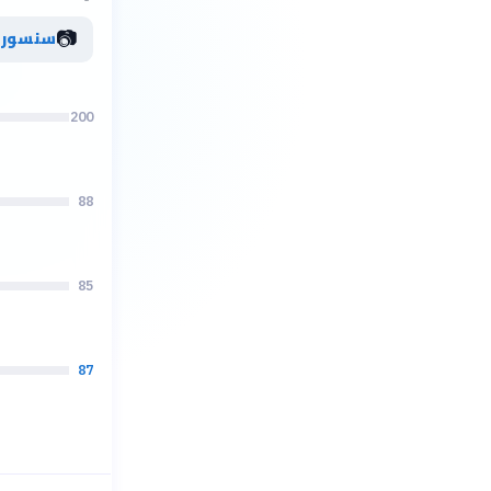
📷
سنسور Sony IMX
200
88
85
87