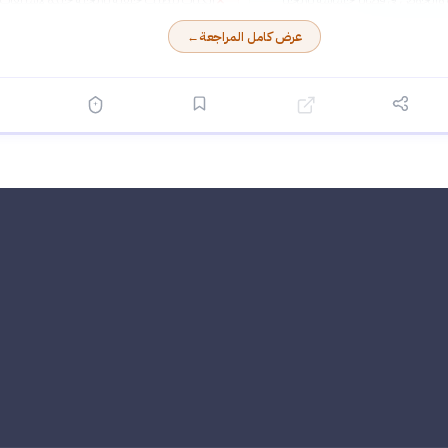
✕
ي متطور: تندمج فيه الأدوات الحديثة
التفاصيل المعقدة والحوارات الفكرية
عرض كامل المراجعة
←
اجتماع والنقد التاريخي بسلاسة
لة: يعالج الكتاب كل جوانب الفتنة من
لى موقعة الجمل وصفين