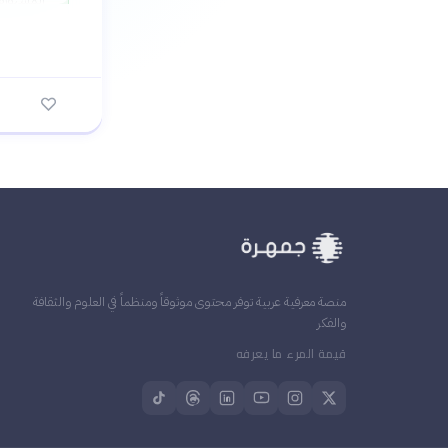
أسلوب فكر
✓
من علم ال
تغطية شام
✓
السقيفة إ
منصة معرفية عربية توفر محتوى موثوقاً ومنظماً في العلوم والثقافة
والفكر
قيمة المرء ما يعرفه