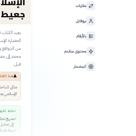
الإسلا
مقارنات
جعيط
بروفايل
يعيد الكتاب قر
بالأرقام
الحضارة الإس
من الدوافع و
محتوى متقدم
محمد إلى معا
قبل.
المِضمار
👤
هذا الكتا
مثالي للباحث
الإسلامي بعي
✓
نقاط القوة
منهج تحلي
✓
إلى تحليل 
نزعة نقدية
✓
المشهورة 