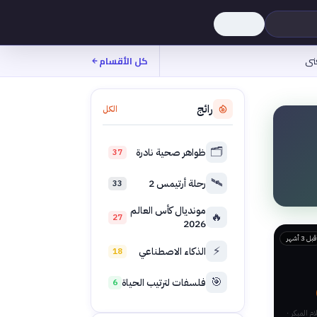
نى
كل الأقسام
رائج
الكل
🗂️
ظواهر صحية نادرة
37
🛰️
رحلة أرتيمس 2
33
مونديال كأس العالم
🔥
27
2026
قبل 3 أشهر
⚡
الذكاء الاصطناعي
18
🎯
فلسفات لترتيب الحياة
6
م المبكر ·