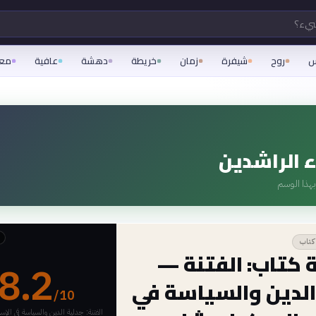
شيء؟
س
روح
شيفرة
زمان
خريطة
دهشة
عافية
مع
ء الراشدين
هذا الوسم
كتاب
 كتاب: الفتنة —
8.2
الدين والسياسة في
/10
الفتنة: جدلية الدين والسياسة في الإسلا