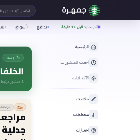
هل تبحث عن 
تدافع
أسواق
نا
آخر تحديث
قبل 11 دقيقة
الرئيسية
🏷️ وسم
أحدث المنشورات
الخلفا
الأكثر قراءة
1
منشور مرتبط ب
خلاصات
مراجعة 
روح
مراجعة
مخططات
جدلية 
اختبارات