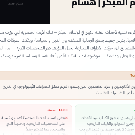
م المبكر | هشام
هشام جعيط
اءة نقدية لأحداث الفتنة الكبرى في الإسلام المبكر — تلك الأزمة الحضارية التي غيّرت مس
لامية. يدرس جعيط بعمق الجدلية المعقدة بين الدين والسياسة، ويفكك الطبقات المخ
المصالح التي حركت الأطراف المتنازعة. يحلل المؤلف دور الشخصيات الكبرى — من الن
وية وعلي وعائشة — بموضوعية علمية، كاشفاً عن أبعاد نفسية وسياسية غير مدروسة 
ب؟
ين الأكاديميين والقراء المتقدمين الذين يسعون لفهم معمّق للصراعات الأيديولوجية في التاريخ
داً عن التفسيرات التقليدية
✕
نقاط الضعف
لي عميق: يتجاوز الكتاب سرد الأحداث
بعض الاستنتاجات الشخصية قد تبدو قاسية
✕
جذري للدوافع والآليات التاريخية
على الشخصيات التاريخية، وتحديداً النبي
 جريئة: لا يتردد جعيط عن تفنيد الروايات
والصحابة، مما قد يثير جدلاً
والخوض في قضايا حساسة تاريخياً
الكتاب يتطلب خلفية تاريخية جيدة لاستيعاب