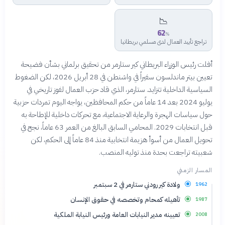
📉
62
%
تراجع تأييد العمال لدى مسلمي بريطانيا
أفلت رئيس الوزراء البريطاني كير ستارمر من تحقيق برلماني بشأن فضيحة
تعيين بيتر ماندلسون سفيراً في واشنطن في 28 أبريل 2026، لكن الضغوط
السياسية الداخلية تتزايد. ستارمر، الذي قاد حزب العمال لفوز تاريخي في
يوليو 2024 بعد 14 عاماً من حكم المحافظين، يواجه اليوم تمردات حزبية
حول سياسات الهجرة والرعاية الاجتماعية، مع تحركات داخلية للإطاحة به
قبل انتخابات 2029. المحامي السابق البالغ من العمر 63 عاماً، نجح في
تحويل العمال من أسوأ هزيمة انتخابية منذ 84 عاماً إلى الحكم، لكن
شعبيته تراجعت بحدة منذ توليه المنصب.
المسار الزمني
ولادة كير رودني ستارمر في 2 سبتمبر
1962
تأهيله كمحام وتخصصه في حقوق الإنسان
1987
تعيينه مدير النيابات العامة ورئيس النيابة الملكية
2008