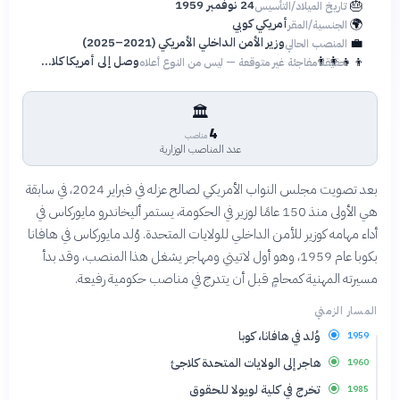
🎂
24 نوفمبر 1959
تاريخ الميلاد/التأسيس
🌍
أمريكي كوبي
الجنسية/المقر
💼
وزير الأمن الداخلي الأمريكي (2021–2025)
المنصب الحالي
👨‍👩‍👧‍👦
وصل إلى أمريكا كلاجئ وعمره عام واحد
حقيقة مفاجئة غير متوقعة — ليس من النوع أعلاه
🏛️
4
مناصب
عدد المناصب الوزارية
بعد تصويت مجلس النواب الأمريكي لصالح عزله في فبراير 2024، في سابقة
هي الأولى منذ 150 عامًا لوزير في الحكومة، يستمر أليخاندرو مايوركاس في
أداء مهامه كوزير للأمن الداخلي للولايات المتحدة. وُلد مايوركاس في هافانا
بكوبا عام 1959، وهو أول لاتيني ومهاجر يشغل هذا المنصب، وقد بدأ
مسيرته المهنية كمحامٍ قبل أن يتدرج في مناصب حكومية رفيعة.
المسار الزمني
وُلد في هافانا، كوبا
1959
هاجر إلى الولايات المتحدة كلاجئ
1960
تخرج في كلية لويولا للحقوق
1985