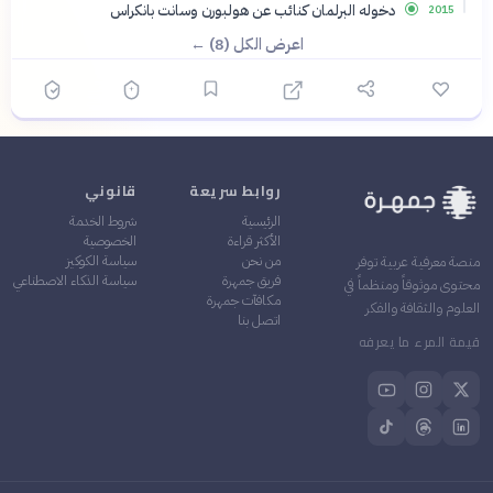
دخوله البرلمان كنائب عن هولبورن وسانت بانكراس
2015
اعرض الكل (8) ←
روابط سريعة
قانوني
الرئيسية
شروط الخدمة
الأكثر قراءة
الخصوصية
من نحن
سياسة الكوكيز
منصة معرفية عربية توفر
فريق جمهرة
سياسة الذكاء الاصطناعي
محتوى موثوقاً ومنظماً في
مكافآت جمهرة
العلوم والثقافة والفكر
اتصل بنا
قيمة المرء ما يعرفه