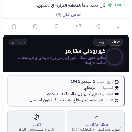
عُيّن مدعياً عاماً للمنطقة المركزية في كاليفورنيا
1998
اعرض الكل (9) ←
بروفايل
تدافع
قبل 3 أشهر
كير رودني ستارمر
🇬🇧
محامي حقوق إنسان تحول إلى رئيس وزراء بريطاني في ظل تحديات
سياسية متزايدة
🎂
2 سبتمبر 1962
تاريخ الميلاد
🌍
بريطاني
الجنسية
💼
رئيس وزراء المملكة المتحدة
المنصب الحالي
⚖️
محامي دفاع متخصص في حقوق الإنسان
الخلفية المهنية
⏱️
📈
21
9721255
صوت
شهر
أصوات حزب العمال في انتخابات 2024
شهور في منصب رئيس الوزراء