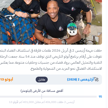
حققت مهمة أرتيمس 2 في أبريل 2026 علامات فارقة في استكشاف الفضاء البشري، حيث
تفوقت على أرقام برنامج أبولو التاريخي الذي توقف منذ 54 سنة. جمعت الرحلة بين الإنجازات
مثيل العالمي برواد فضاء من جنسيات وخلفيات متنوعة، مما يعكس تطور برنامج
فضائي نحو المزيد من الشمولية والطموح.
🌙
(2026)
أبولو 13 (1970)
مقابل
أقصى مسافة من الأرض (كيلومتر)
78
أرتيمس 2 حققت 406,000 كم مقابل 401,000 كم لأبولو 13