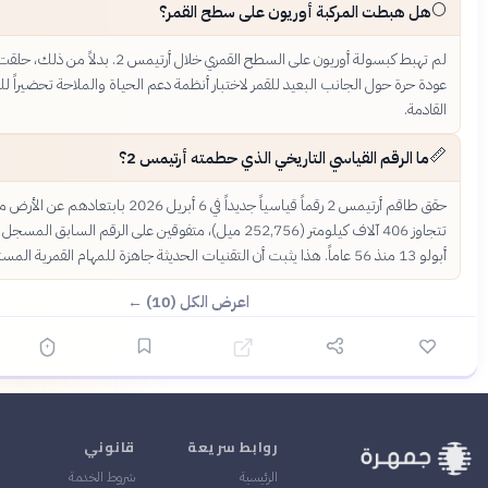
ت المركبة أوريون على سطح القمر؟
لم تهبط كبسولة أوريون على السطح القمري خلال أرتيمس 2. بدلاً من ذلك، حلقت في مسار
ل الجانب البعيد للقمر لاختبار أنظمة دعم الحياة والملاحة تحضيراً للمهام
م القياسي التاريخي الذي حطمته أرتيمس 2؟
حقق طاقم أرتيمس 2 رقماً قياسياً جديداً في 6 أبريل 2026 بابتعادهم عن الأرض مسافة
تتجاوز 406 آلاف كيلومتر (252,756 ميل)، متفوقين على الرقم السابق المسجل باسم مهمة
اعرض الكل (10) ←
روابط سريعة
قانوني
الرئيسية
شروط الخدمة