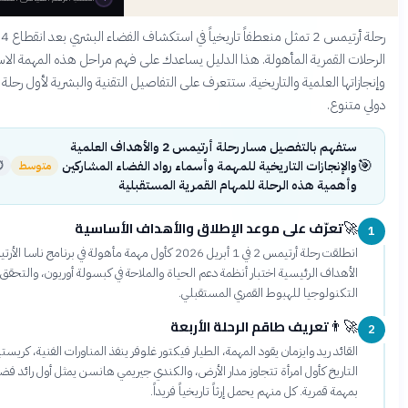
رحلة أرتيمس 2 تمثل منعطفاً تاريخياً في استكشاف الفضاء البشري بعد انقطاع 54 سنة عن
رية المأهولة. هذا الدليل يساعدك على فهم مراحل هذه المهمة الاستثنائية
لعلمية والتاريخية. ستتعرف على التفاصيل التقنية والبشرية لأول رحلة قمرية بطاقم
ستفهم بالتفصيل مسار رحلة أرتيمس 2 والأهداف العلمية
زات التاريخية للمهمة وأسماء رواد الفضاء المشاركين
متوسط
⏱
25 دقيقة
 هذه الرحلة للمهام القمرية المستقبلية
ّف على موعد الإطلاق والأهداف الأساسية
3 دقائق
انطلقت رحلة أرتيمس 2 في 1 أبريل 2026 كأول مهمة مأهولة في برنامج ناسا الأرتيميسي. كانت
 الرئيسية اختبار أنظمة دعم الحياة والملاحة في كبسولة أوريون، والتحقق من جاهزية
وجيا للهبوط القمري المستقبلي.
عريف طاقم الرحلة الأربعة
4 دقائق
يد وايزمان يقود المهمة، الطيار فيكتور غلوفر ينفذ المناورات الفنية، كريستينا كوش تصنع
كأول امرأة تتجاوز مدار الأرض، والكندي جيريمي هانسن يمثل أول رائد فضاء غير أمريكي
رية. كل منهم يحمل إرثاً تاريخياً فريداً.