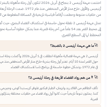
اختتمت مهمة أرتيمس 2 بنجاح في أبريل 2026 لتكون أول رحلة مأهولة بالبشر لبرنامج
أرتيميس والأولى خارج مدار الأرض المنخفض منذ عام 1972. ضمت الرحلة أربعة رواد فضاء
نوعة وحطمت أرقاماً قياسية تاريخية في المسافة المقطوعة عن الأرض.
تمثل مهمة أرتيمس 2 نقطة تحول حاسمة في استكشاف الفضاء البشري، حيث أعادت الإنسانية
إلى محيط القمر بعد 54 عاماً من آخر رحلة قمرية، مما يشكل خطوة أساسية نحو العودة
لى السطح القمري.
ة أرتيمس 2 بالضبط؟
أرتيمس 2 هي مهمة فضائية مأهولة انطلقت في 1 أبريل 2026 وأكملت رحلة استكشافية
حول القمر لمدة 10 أيام. تعتبر أول رحلة بشرية خارج مدار الأرض المنخفض منذ مهمة أبولو 17
م رواد الفضاء الأربعة في رحلة أرتيمس 2؟
م من القائد ريد وايزمان، الطيار فيكتور غلوفر، كريستينا كوش، وجيريمي هانسن من
ن تنوعاً تاريخياً حيث كانوا أول رواد فضاء من خلفيات مختلفة يشاركون في مهمة