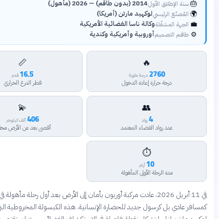
2014 (بدون طاقم) — 2026 (مأهول)
طلاق الأول
لوكهيد مارتن (أمريكا)
ع الرئيسي
وكالة ناسا الفضائية الأمريكية
لمشغّلة
أوروبية وأمريكية وكندية
لتصميم
📏
🔥
16.5
2760
درجة مئوية
قدم
درجة حرارة إعادة الدخول
قطر الدرع الحراري
💫
👥
406
4
رواد
ألف كيلومتر
عدد رواد الفضاء المعتمد
أقصى بعد عن الأرض محقق
⏱️
10
أيام
مدة الرحلة الأولى المأهولة
في 11 أبريل 2026، عادت مركبة أوريون بأمان إلى الأرض بعد أول رحلة مأهولة في التاريخ، ليس
بل كرسول جديد للحضارة الإنسانية. هذه الكبسولة المخروطية التي طورتها