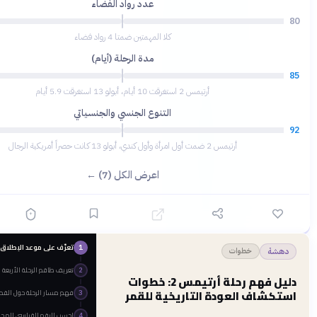
عدد رواد الفضاء
80
كلا المهمتين ضمتا 4 رواد فضاء
مدة الرحلة (أيام)
75
أرتيمس 2 استغرقت 10 أيام، أبولو 13 استغرقت 5.9 أيام
التنوع الجنسي والجنسياتي
15
أرتيمس 2 ضمت أول امرأة وأول كندي، أبولو 13 كانت حصراً أمريكية الرجال
اعرض الكل (7) ←
تعرّف على موعد الإطلاق والأهداف الأساسية
قبل 3 أشهر
1
خطوات
تعريف طاقم الرحلة الأربعة
2
دليل فهم رحلة أرتيمس 2: خطوات
العودة التاريخية للقمر
فهم مسار الرحلة حول القمر
3
احسب الرقم القياسي المحقق في المسافة
4