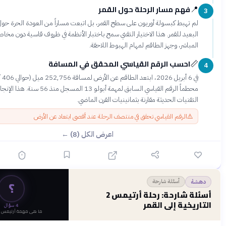
 مسار الرحلة حول القمر
4 دقائق
 كبسولة أوريون على سطح القمر، بل اتبعت مساراً من العودة الحرة حول الجانب
لقمر. هذا الاختيار التقني سمح باختبار الأنظمة في ظروف قاسية دون مخاطر الهبوط
 وجهز الطاقم لمهام الهبوط اللاحقة.
ب الرقم القياسي المحقق في المسافة
3 دقائق
في 6 أبريل 2026، ابتعد الطاقم عن الأرض لمسافة 252,756 ميل (حوالي 406 آلاف كيلومتر)،
محطماً الرقم القياسي السابق لمهمة أبولو 13 المسجل منذ 56 سنة. هذا الإنجاز يعكس كفاءة
 الحديثة مقارنة بثمانينيات القرن الماضي.
قم القياسي تحقق في منتصف الرحلة عند أقصى ابتعاد عن الأرض
اعرض الكل (8) ←
قبل 3 أشهر
؟
أسئلة شارحة
أسئلة شارحة: رحلة أرتيمس 2
 إلى القمر
4
سؤال
ما هي مهمة أرتيمس 2 بالضبط؟