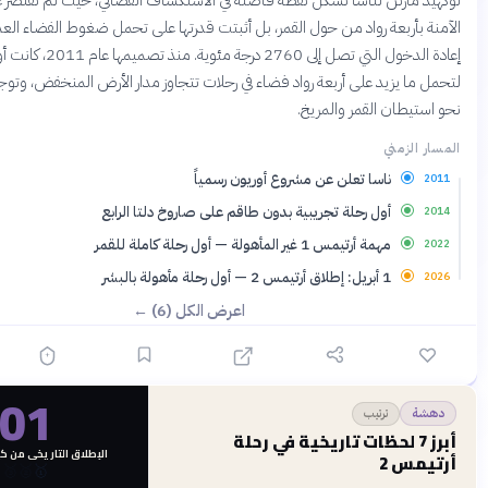
 لناسا تشكل نقطة فاصلة في الاستكشاف الفضائي، حيث لم تقتصر على العودة
ة رواد من حول القمر، بل أثبتت قدرتها على تحمل ضغوط الفضاء العميق وحرارة
إعادة الدخول التي تصل إلى 2760 درجة مئوية. منذ تصميمها عام 2011، كانت أوريون معدة
د على أربعة رواد فضاء في رحلات تتجاوز مدار الأرض المنخفض، وتوجه الآن البشرية
القمر والمريخ.
اسا تعلن عن مشروع أوريون رسمياً
ول رحلة تجريبية بدون طاقم على صاروخ دلتا الرابع
مة أرتيمس 1 غير المأهولة — أول رحلة كاملة للقمر
يمس 2 — أول رحلة مأهولة بالبشر
اعرض الكل (6) ←
01
قبل 3 أشهر
ترتيب
7 لحظات تاريخية في رحلة
الإطلاق التاريخي من كيب كانافيرال
🥉
🥈
🥇