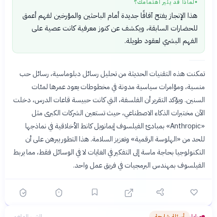
لماذا قد يثير اهتمامك؟
●
هذا الإنجاز يفتح آفاقًا جديدة أمام الباحثين والمؤرخين لفهم أعمق
للحضارات السابقة، ويكشف عن كنوز معرفية كانت عصية على
الفهم البشري لعقود طويلة.
تمكنت هذه التقنيات الحديثة من تحليل رسائل دبلوماسية، رسائل حب
منسية، ومؤامرات سياسية مدونة في مخطوطات يعود عمرها لمئات
السنين. ويؤكد التقرير أن الفلسفة، التي كانت حبيسة قاعات الدرس، دخلت
الآن مختبرات الذكاء الاصطناعي، حيث تستعين الشركات الكبرى مثل
«Anthropic» بمبادئ الفيلسوف إيمانويل كانط الأخلاقية في نماذجها
للحد من «الهلوسة الرقمية» وتعزيز السلامة. هذا التطور يبرهن على أن
التكنولوجيا بحاجة ماسة إلى التفكير في الغايات لا في الوسائل فقط، مما يربط
الفيلسوف بمهندس البرمجيات في فريق عمل واحد.
مرايا
أسئلة شارحة
الشهر الماضي
›