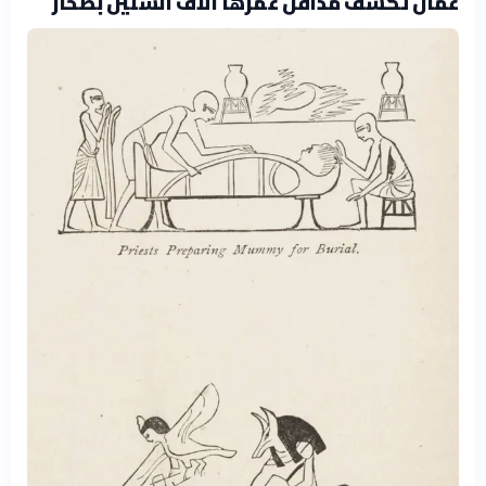
عُمان تكشف مدافن عمرها آلاف السنين بصحار