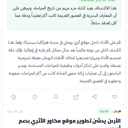
لماذا قد يثير اهتمامك؟
●
هذا الاكتشاف يعيد كتابة جزء مهم من تاريخ الجراحة، ويبرهن على
أن المعارف البشرية في العصور القديمة كانت أكثر تعقيداً ودقة مما
كان يُعتقد سابقاً.
عُثر على الأداة داخل موقع أثري روماني في مدينة هيراكليا سينتيكا، ويُعدّ هذا
الكشف الثاني من نوعه عالمياً بعد مثال مماثل عُثر عليه في إيطاليا. تؤكد دقة
تصميم الأداة ومهارة تصنيعها امتلاك الأطباء الرومان معرفة تشريحية
عميقة، وقدرة على ابتكار أدوات وظيفية للجراحات الحساسة. ويشير
الباحثون إلى أن عمليات إزالة حصى المثانة كانت من أكثر الجراحات صعوبة
وخطورة في العصور القديمة.
زمان
خلاصة
قبل 28 يومًا
›
الأردن يدشن تطوير موقع مكاور الأثري بدعم