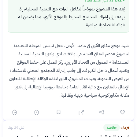
لماذا قد يثير اهتمامك؟
●
يُعد هذا المشروع نموذجاً لتفاعل التراث مع التنمية المحلية، إذ
يهدف إلى إشراك المجتمع المحيط بالموقع الأثري، مما يضمن له
فوائد اقتصادية مباشرة.
شهد موقع مكاور الأثري في مادبا، الأردن، حفل تدشين المرحلة التنفيذية
لمشروع «دعم التعافي الاجتماعي والاقتصادي وتعزيز التنمية المحلية
المستدامة» الممول من الاتحاد الأوروبي. يركز العمل على حفظ الموقع
وتنفيذ أعمال داخل الكهوف، إلى جانب إشراك المجتمع المحلي للاستفادة
من الفرص التنموية. ويهدف المشروع، الذي تنفذه الوكالة الإيطالية للتعاون
الإنمائي بالتعاون مع دائرة الآثار العامة وجامعة بيروجيا الإيطالية، إلى تعزيز
مكانة مكاور كوجهة سياحية دينية وثقافية.
زمان
خلاصة
قبل 29 يومًا
›