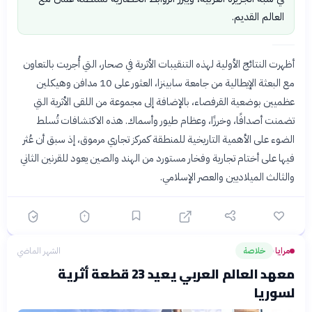
العالم القديم.
أظهرت النتائج الأولية لهذه التنقيبات الأثرية في صحار، التي أُجريت بالتعاون
مع البعثة الإيطالية من جامعة سابينزا، العثور على 10 مدافن وهيكلين
عظميين بوضعية القرفصاء، بالإضافة إلى مجموعة من اللقى الأثرية التي
تضمنت أصدافًا، وخرزًا، وعظام طيور وأسماك. هذه الاكتشافات تُسلط
الضوء على الأهمية التاريخية للمنطقة كمركز تجاري مرموق، إذ سبق أن عُثر
فيها على أختام تجارية وفخار مستورد من الهند والصين يعود للقرنين الثاني
والثالث الميلاديين والعصر الإسلامي.
مرايا
خلاصة
الشهر الماضي
›
معهد العالم العربي يعيد 23 قطعة أثرية
لسوريا