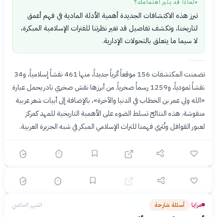
لماذا قد يثير اهتمامك؟
●
تبرز هذه الاكتشافات الجديدة أهمية الأدلة المادية في فهم أعمق
لتاريخنا، وتكشف تفاصيل قد تغير نظرتنا للفترات الإسلامية المبكرة،
لا سيما ما يتعلق بالتحولات الإدارية.
تضمنت المكتشفات 156 موقعاً أثرياً جديداً، منها 461 نقشاً إسلامياً، و34
نقشاً ثمودياً، و1259 رسماً صخرياً. من أبرزها نقش صخري نادر يحمل عبارة
؟
«الله ولي عمر بن الخطاب في الدنيا والآخرة»، بالإضافة إلى أبيات شعر عربية
منقوشة. هذه النتائج تسلط الضوء على الأهمية التاريخية للمهد كمركز
لعبور القوافل وتُثري فهمنا للتراث الإسلامي المبكر في شبه الجزيرة العربية.
🟡 متوسط
🎯
6
سؤال
ابدأ ←
اختيار متعدد
مرايا
الشهر الماضي
القهوة العربية: رحلة من البن إلى الفنجان وحكايات لا
تنتهي
مرايا
أسئلة شارحة
الشهر الماضي
›