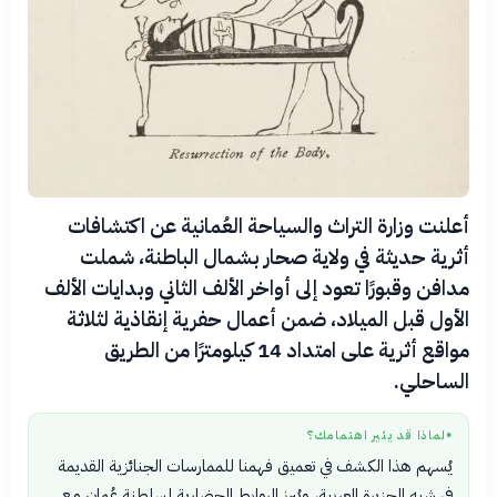
أعلنت وزارة التراث والسياحة العُمانية عن اكتشافات
أثرية حديثة في ولاية صحار بشمال الباطنة، شملت
مدافن وقبورًا تعود إلى أواخر الألف الثاني وبدايات الألف
الأول قبل الميلاد، ضمن أعمال حفرية إنقاذية لثلاثة
مواقع أثرية على امتداد 14 كيلومترًا من الطريق
الساحلي.
لماذا قد يثير اهتمامك؟
●
يُسهم هذا الكشف في تعميق فهمنا للممارسات الجنائزية القديمة
في شبه الجزيرة العربية، ويُبرز الروابط الحضارية لسلطنة عُمان مع