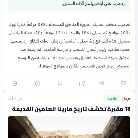
ازدهرت على أراضيها عبر آلاف السنين.
تصدرت منطقة المدينة المنورة المناطق المسجلة بـ388 موقعاً، تلتها تبوك
بـ209 مواقع، ثم نجران بـ186 والجوف بـ131 موقعاً. وتؤكد هيئة التراث أن
تسجيل هذه المواقع يُعدّ خطوة أساسية في إدارة التراث الثقافي، إذ يمنحها
حماية نظامية ويُيسّر أعمال التنقيب والدراسة العلمية. كما يدعم هذا
التوثيق جهود التخطيط العمراني ويحمي المواقع التاريخية من التوسع
الحضري، ويعزز فرص الاستثمار الثقافي بالمواقع المؤهلة.
زمان
خلاصة
قبل 9 أيام
›
18 مقبرة تكشف تاريخ مارينا العلمين القديمة