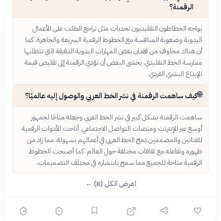
الرقمنة؟
يواجه الخطاطون التقليديون تحديات مثل تراجع الطلب على الأعمال
اليدوية وصعوبة المنافسة مع الخطوط الرقمية السريعة والجاهزة. كما
أن هناك مخاوف من فقدان بعض المهارات اليدوية الدقيقة التي تتطلبها
ممارسة الخط التقليدي. يخشى البعض أن تؤدي الرقمنة إلى تقليص قيمة
الإبداع البشري الفردي.
🌐
كيف ساهمت الرقمنة في نشر الخط العربي والوصول إليه عالميًا؟
ساهمت الرقمنة بشكل كبير في نشر الخط العربي وجعله متاحًا لجمهور
أوسع عبر الإنترنت ومنصات التواصل الاجتماعي. أتاحت الأدوات الرقمية
للفنانين والمصممين دمج الخط العربي في أعمالهم بسهولة، مما زاد من
؟
ظهوره وتفاعله مع ثقافات مختلفة حول العالم. كما أصبحت الخطوط
الرقمية متاحة للجميع مما سمح بانتشاره في مختلف التصميمات.
اعرض الكل (8) ←
🟡 متوسط
🎯
6
سؤال
ابدأ ←