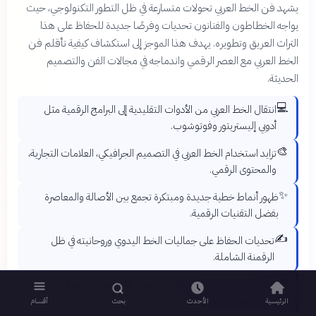
يشهد فن الخط العربي تحولات متسارعة في ظل التطور التكنولوجي، حيث
يواجه الخطاطون والفنانون تحديات وفرصًا جديدة للحفاظ على هذا
التراث العريق وتطويره. يهدف هذا الموجز إلى استكشاف كيفية تأقلم فن
الخط العربي مع العصر الرقمي واندماجه في مجالات الفن والتصميم
الحديثة.
💻
انتقال الخط العربي من الأدوات التقليدية إلى البرامج الرقمية مثل
أدوبي إليستريتور وفوتوشوب.
🎨
تزايد استخدام الخط العربي في التصميم الجرافيكي، العلامات التجارية،
والمحتوى الرقمي.
✨
ظهور أنماط خطية جديدة ومبتكرة تجمع بين الأصالة والمعاصرة
بفضل التقنيات الرقمية.
✍️
تحديات الحفاظ على جماليات الخط اليدوي وروحانيته في ظل
الرقمنة الشاملة.
🌐
دور المنصات الرقمية ووسائل التواصل الاجتماعي في نشر فن الخط
العربي والتعريف به عالميًا.
الرئيسية
الأحدث
بحث
أقسام