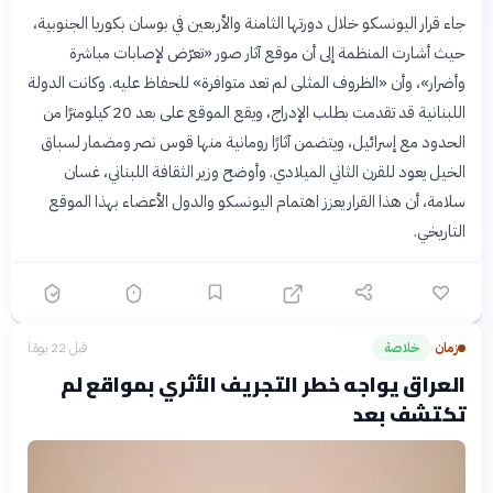
جاء قرار اليونسكو خلال دورتها الثامنة والأربعين في بوسان بكوريا الجنوبية،
حيث أشارت المنظمة إلى أن موقع آثار صور «تعرّض لإصابات مباشرة
وأضرار»، وأن «الظروف المثلى لم تعد متوافرة» للحفاظ عليه. وكانت الدولة
اللبنانية قد تقدمت بطلب الإدراج، ويقع الموقع على بعد 20 كيلومترًا من
الحدود مع إسرائيل، ويتضمن آثارًا رومانية منها قوس نصر ومضمار لسباق
الخيل يعود للقرن الثاني الميلادي. وأوضح وزير الثقافة اللبناني، غسان
سلامة، أن هذا القرار يعزز اهتمام اليونسكو والدول الأعضاء بهذا الموقع
التاريخي.
زمان
خلاصة
قبل 22 يومًا
›
العراق يواجه خطر التجريف الأثري بمواقع لم
تكتشف بعد