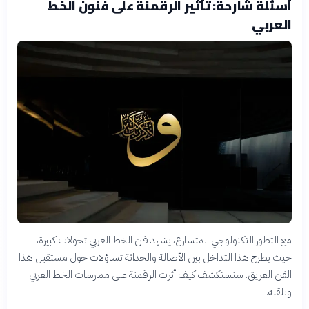
أسئلة شارحة: تأثير الرقمنة على فنون الخط
العربي
مع التطور التكنولوجي المتسارع، يشهد فن الخط العربي تحولات كبيرة،
حيث يطرح هذا التداخل بين الأصالة والحداثة تساؤلات حول مستقبل هذا
الفن العريق. سنستكشف كيف أثرت الرقمنة على ممارسات الخط العربي
وتلقيه.