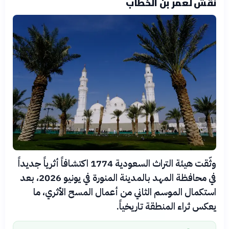
نقش لعمر بن الخطاب
وثّقت هيئة التراث السعودية 1774 اكتشافاً أثرياً جديداً
في محافظة المهد بالمدينة المنورة في يونيو 2026، بعد
استكمال الموسم الثاني من أعمال المسح الأثري، ما
يعكس ثراء المنطقة تاريخياً.