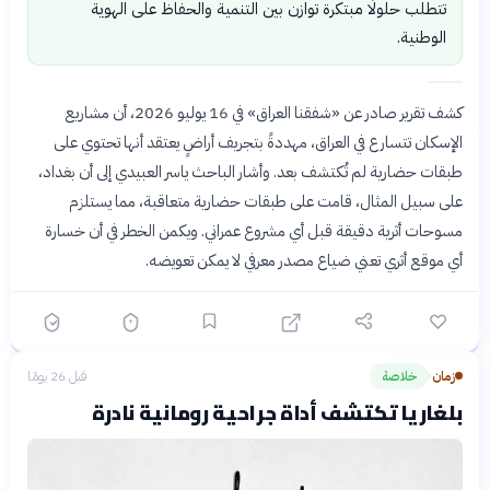
تتطلب حلولًا مبتكرة توازن بين التنمية والحفاظ على الهوية
الوطنية.
كشف تقرير صادر عن «شفقنا العراق» في 16 يوليو 2026، أن مشاريع
الإسكان تتسارع في العراق، مهددةً بتجريف أراضٍ يعتقد أنها تحتوي على
طبقات حضارية لم تُكتشف بعد. وأشار الباحث ياسر العبيدي إلى أن بغداد،
على سبيل المثال، قامت على طبقات حضارية متعاقبة، مما يستلزم
مسوحات أثرية دقيقة قبل أي مشروع عمراني. ويكمن الخطر في أن خسارة
أي موقع أثري تعني ضياع مصدر معرفي لا يمكن تعويضه.
زمان
خلاصة
قبل 26 يومًا
›
بلغاريا تكتشف أداة جراحية رومانية نادرة