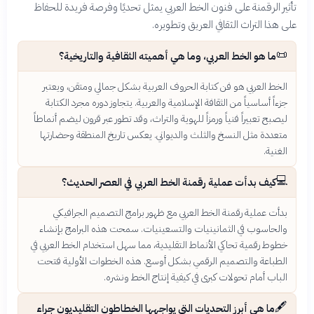
تأثير الرقمنة على فنون الخط العربي يمثل تحديًا وفرصة فريدة للحفاظ
على هذا التراث الثقافي العريق وتطويره.
📜
ما هو الخط العربي، وما هي أهميته الثقافية والتاريخية؟
الخط العربي هو فن كتابة الحروف العربية بشكل جمالي ومتقن، ويعتبر
جزءاً أساسياً من الثقافة الإسلامية والعربية. يتجاوز دوره مجرد الكتابة
ليصبح تعبيراً فنياً ورمزاً للهوية والتراث، وقد تطور عبر قرون ليضم أنماطاً
متعددة مثل النسخ والثلث والديواني. يعكس تاريخ المنطقة وحضارتها
الغنية.
💻
كيف بدأت عملية رقمنة الخط العربي في العصر الحديث؟
بدأت عملية رقمنة الخط العربي مع ظهور برامج التصميم الجرافيكي
والحاسوب في الثمانينيات والتسعينيات. سمحت هذه البرامج بإنشاء
خطوط رقمية تحاكي الأنماط التقليدية، مما سهل استخدام الخط العربي في
الطباعة والتصميم الرقمي بشكل أوسع. هذه الخطوات الأولية فتحت
الباب أمام تحولات كبرى في كيفية إنتاج الخط ونشره.
🖋️
ما هي أبرز التحديات التي يواجهها الخطاطون التقليديون جراء