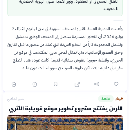
الثقافي المسروق أو المفقود، وتبرز أهمية صون الهوية الحضارية
للشعوب.
وأعلنت المديرية العامة للآثار والمتاحف السورية في بيان لها يوم الثلاثاء 7
يوليو 2026، أن القطع المستردة ستصل إلى المتحف الوطني بدمشق.
وتشمل المجموعة كنزاً من القطع الفريدة التي تمتد من عصور ما قبل التاريخ
وحتى العصور الإسلامية، منها تمثال لمجي ماري المكتشف في موقع تل
الحريري، وقطعة حجرية بنقوش صفائية قديمة. كانت عودة هذه القطع
مقررة في عام 2014، لكن ظروف الحرب في سوريا حالت دون ذلك.
زمان
خلاصة
الشهر الماضي
›
الأردن يفتتح مشروع تطوير موقع قويلبة الأثري