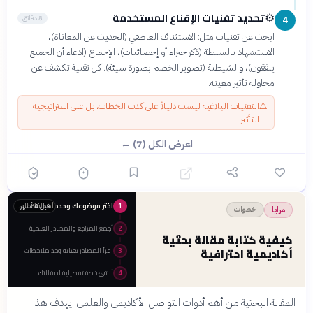
تحديد تقنيات الإقناع المستخدمة
⚙️
8 دقائق
4
ابحث عن تقنيات مثل: الاستئناف العاطفي (الحديث عن المعاناة)،
الاستشهاد بالسلطة (ذكر خبراء أو إحصائيات)، الإجماع (ادعاء أن الجميع
يتفقون)، والشيطنة (تصوير الخصم بصورة سيئة). كل تقنية تكشف عن
محاولة تأثير معينة.
⚠️
التقنيات البلاغية ليست دليلاً على كذب الخطاب، بل على استراتيجية
التأثير
اعرض الكل (7) ←
اختر موضوعك وحدد أهدافك البحثية
قبل 4 أشهر
1
خطوات
مرايا
أجمع المراجع والمصادر العلمية
2
كيفية كتابة مقالة بحثية
أكاديمية احترافية
اقرأ المصادر بعناية وخذ ملاحظات
3
أنشئ خطة تفصيلية لمقالتك
4
المقالة البحثية من أهم أدوات التواصل الأكاديمي والعلمي. يهدف هذا