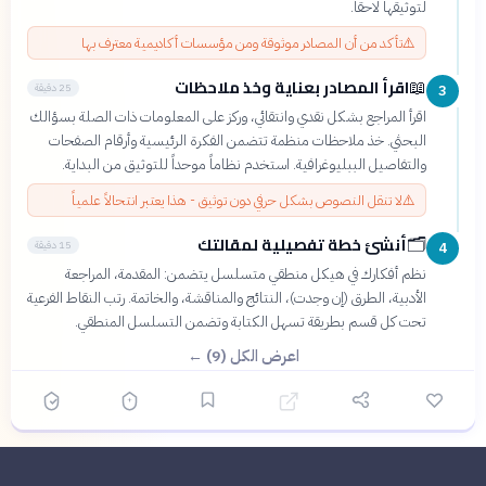
لتوثيقها لاحقاً.
⚠️
تأكد من أن المصادر موثوقة ومن مؤسسات أكاديمية معترف بها
اقرأ المصادر بعناية وخذ ملاحظات
📖
25 دقيقة
3
اقرأ المراجع بشكل نقدي وانتقائي، وركز على المعلومات ذات الصلة بسؤالك
البحثي. خذ ملاحظات منظمة تتضمن الفكرة الرئيسية وأرقام الصفحات
والتفاصيل الببليوغرافية. استخدم نظاماً موحداً للتوثيق من البداية.
⚠️
لا تنقل النصوص بشكل حرفي دون توثيق - هذا يعتبر انتحالاً علمياً
أنشئ خطة تفصيلية لمقالتك
🗂️
15 دقيقة
4
نظم أفكارك في هيكل منطقي متسلسل يتضمن: المقدمة، المراجعة
الأدبية، الطرق (إن وجدت)، النتائج والمناقشة، والخاتمة. رتب النقاط الفرعية
تحت كل قسم بطريقة تسهل الكتابة وتضمن التسلسل المنطقي.
اعرض الكل (9) ←