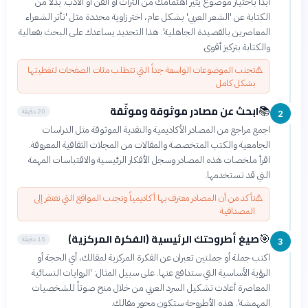
ابدأ باختيار موضوع يثير اهتمامك من التراث أو الفن أو الأدب. بدلاً من
الكتابة عن 'الشعر العربي' بشكل عام، اختر زاوية محددة مثل 'تأثر الشعراء
المعاصرين بالقصيدة الجاهلية'. هذا التحديد يساعدك على البحث بفعالية
والكتابة بتركيز أقوى.
⚠️
تجنب الموضوعات الواسعة جداً التي تتطلب مئات الصفحات لتغطيتها
بشكل كامل
ابحث عن مصادر موثوقة وموثّقة
📚
20 دقيقة
2
اجمع مراجع من المصادر الأكاديمية والنقدية الموثوقة مثل الدراسات
الجامعية والكتب المتخصصة والمقالات من المجلات الثقافية المعروفة.
اقرأ ملخصات هذه المصادر وسجل الأفكار الرئيسية والاقتباسات المهمة
التي قد تستخدمها.
⚠️
تأكد من أن المصادر معترف بها أكاديمياً وتجنب المواقع التي تفتقر إلى
المصداقية
صيغ أطروحتك الرئيسية (الفكرة المركزية)
🎯
15 دقيقة
3
اكتب جملة أو جملتين تعبران عن الفكرة المركزية لمقالك، أي الحجة أو
الرؤية الأساسية التي ستدافع عنها. على سبيل المثال: 'الروايات النسائية
المعاصرة أعادت تشكيل السرد العربي من خلال منح صوتاً للشخصيات
المهمشة'. هذه الأطروحة ستكون محور مقالك.