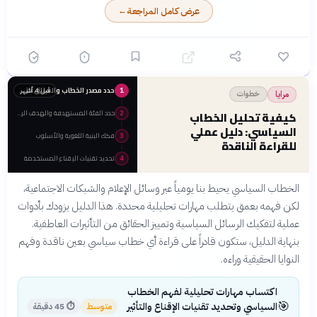
عرض كامل المراجعة
←
جعيط عن تفنيد الروايات
الكتاب يتطلب خلفية تاريخية
✕
المشهورة والخوض في قضايا
جيدة لاستيعاب التفاصيل
حساسة تاريخياً
المعقدة والحوارات الفكرية
أسلوب فكري متطور: تندمج
✓
فيه الأدوات الحديثة من علم
الاجتماع والنقد التاريخي
حدد مصدر الخطاب والسياق الزمني
قبل 4 أشهر
بسلاسة
1
خطوات
مرايا
تغطية شاملة: يعالج الكتاب
✓
حدد الفئة المستهدفة والهدف الرئيسي
كيفية تحليل الخطاب
2
كل جوانب الفتنة من السقيفة
السياسي: دليل عملي
إلى موقعة الجمل وصفين
فكك البنية اللغوية والأسلوب
3
للقراءة الناقدة
تحديد تقنيات الإقناع المستخدمة
4
الخطاب السياسي يحيط بنا يومياً عبر وسائل الإعلام والشبكات الاجتماعية،
لكن فهمه بعمق يتطلب مهارات تحليلية محددة. هذا الدليل يزودك بأدوات
عملية لتفكيك الرسائل السياسية وتمييز الحقائق من التأثيرات العاطفية.
بنهاية الدليل، ستكون قادراً على قراءة أي خطاب سياسي بعين ناقدة وفهم
النوايا الحقيقية وراءه.
اكتساب مهارات تحليلية لفهم الخطاب
🎯
السياسي وتحديد تقنيات الإقناع والتأثير
متوسط
⏱
45 دقيقة