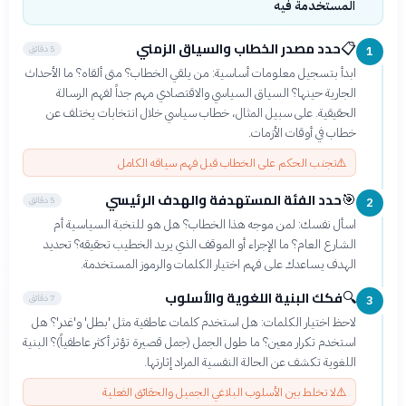
المستخدمة فيه
حدد مصدر الخطاب والسياق الزمني
📋
5 دقائق
1
ابدأ بتسجيل معلومات أساسية: من يلقي الخطاب؟ متى ألقاه؟ ما الأحداث
الجارية حينها؟ السياق السياسي والاقتصادي مهم جداً لفهم الرسالة
الحقيقية. على سبيل المثال، خطاب سياسي خلال انتخابات يختلف عن
خطاب في أوقات الأزمات.
⚠️
تجنب الحكم على الخطاب قبل فهم سياقه الكامل
حدد الفئة المستهدفة والهدف الرئيسي
🎯
5 دقائق
2
اسأل نفسك: لمن موجه هذا الخطاب؟ هل هو للنخبة السياسية أم
الشارع العام؟ ما الإجراء أو الموقف الذي يريد الخطيب تحقيقه؟ تحديد
الهدف يساعدك على فهم اختيار الكلمات والرموز المستخدمة.
فكك البنية اللغوية والأسلوب
🔍
7 دقائق
3
لاحظ اختيار الكلمات: هل استخدم كلمات عاطفية مثل 'بطل' و'غدر'؟ هل
استخدم تكرار معين؟ ما طول الجمل (جمل قصيرة تؤثر أكثر عاطفياً)؟ البنية
اللغوية تكشف عن الحالة النفسية المراد إثارتها.
⚠️
لا تخلط بين الأسلوب البلاغي الجميل والحقائق الفعلية