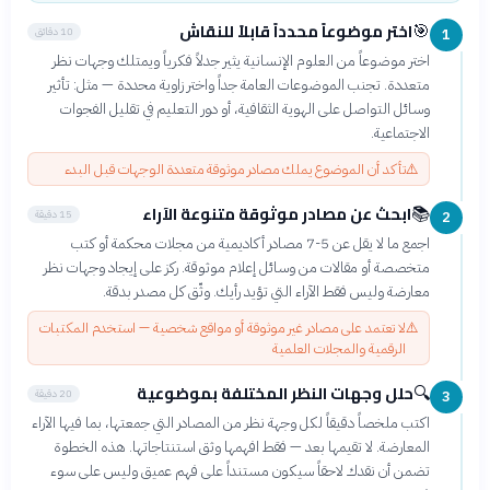
اختر موضوعاً محدداً قابلاً للنقاش
🎯
10 دقائق
1
اختر موضوعاً من العلوم الإنسانية يثير جدلاً فكرياً ويمتلك وجهات نظر
متعددة. تجنب الموضوعات العامة جداً واختر زاوية محددة — مثل: تأثير
وسائل التواصل على الهوية الثقافية، أو دور التعليم في تقليل الفجوات
الاجتماعية.
⚠️
تأكد أن الموضوع يملك مصادر موثوقة متعددة الوجهات قبل البدء
ابحث عن مصادر موثوقة متنوعة الآراء
📚
15 دقيقة
2
اجمع ما لا يقل عن 5-7 مصادر أكاديمية من مجلات محكمة أو كتب
متخصصة أو مقالات من وسائل إعلام موثوقة. ركز على إيجاد وجهات نظر
معارضة وليس فقط الآراء التي تؤيد رأيك. وثّق كل مصدر بدقة.
⚠️
لا تعتمد على مصادر غير موثوقة أو مواقع شخصية — استخدم المكتبات
الرقمية والمجلات العلمية
حلل وجهات النظر المختلفة بموضوعية
🔍
20 دقيقة
3
اكتب ملخصاً دقيقاً لكل وجهة نظر من المصادر التي جمعتها، بما فيها الآراء
المعارضة. لا تقيمها بعد — فقط افهمها وثق استنتاجاتها. هذه الخطوة
تضمن أن نقدك لاحقاً سيكون مستنداً على فهم عميق وليس على سوء