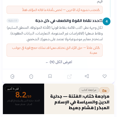
فهم.
⚠️
تجنب تشويه آراء الآخرين — لخص بأمانة ما قاله المؤلف فعلاً
حدد نقاط القوة والضعف في كل حجة
⚖️
15 دقيقة
4
لكل وجهة نظر، اكتب قائمة بنقاط قوتها (الأدلة الموثوقة، المنطق السليم)
ونقاط ضعفها (الافتراضات غير المدعومة، التعارضات، البيانات المفقودة).
استخدم معايير موضوعية ولا تعتمد على شعورك الشخصي.
⚠️
كن عادلاً — حتى الآراء التي تختلف معها قد تملك حجج قوية في جوانب
معينة
اعرض الكل (9) ←
قبل 3 أشهر
مراجعة كتاب
روح
8.2
مراجعة كتاب: الفتنة — جدلية
/10
الدين والسياسة في الإسلام
الفتنة: جدلية الدين والسياسة في الإسلام
المبكر · هشام جعيط
المبكر | هشام جعيط