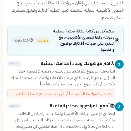
الدليل إلى مساعدتك على إتقان مهارات كتابة مقالة بحثية متميزة تتبع
المعايير الأكاديمية الدولية. ستتعلم كيفية تنظيم أفكارك وتوثيق مصادرك
بشكل صحيح.
ستتمكن من كتابة مقالة بحثية منظمة
وموثقة وفقاً للمعايير الأكاديمية، مع
🎯
متوسط
⏱
120 دقيقة
القدرة على صياغة أفكارك بوضوح
وإقناعية
اختر موضوعك وحدد أهدافك البحثية
🎯
15 دقيقة
1
ابدأ باختيار موضوع يثير اهتمامك ويتسم بالأهمية الأكاديمية. حدد
السؤال البحثي الرئيسي الذي تريد الإجابة عليه والأهداف المحددة لبحثك.
تأكد من أن الموضوع ليس واسعاً جداً ولا ضيقاً جداً.
⚠️
تجنب المواضيع المكررة جداً أو التي لا توجد مراجع علمية كافية عنها
أجمع المراجع والمصادر العلمية
📚
20 دقيقة
2
ابحث في قواعس البيانات الأكاديمية والمكتبات الرقمية عن المقالات
والكتب ذات الصلة بموضوعك. استخدم محركات البحث العلمي مثل
Google Scholar وScienceDirect. احفظ تفاصيل كل مصدر بدقة