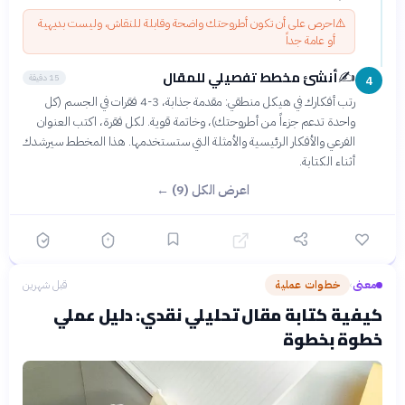
⚠️
احرص على أن تكون أطروحتك واضحة وقابلة للنقاش، وليست بديهية
أو عامة جداً
أنشئ مخطط تفصيلي للمقال
✍️
15 دقيقة
4
رتب أفكارك في هيكل منطقي: مقدمة جذابة، 3-4 فقرات في الجسم (كل
واحدة تدعم جزءاً من أطروحتك)، وخاتمة قوية. لكل فقرة، اكتب العنوان
الفرعي والأفكار الرئيسية والأمثلة التي ستستخدمها. هذا المخطط سيرشدك
أثناء الكتابة.
اعرض الكل (9) ←
معنى
خطوات عملية
قبل شهرين
›
كيفية كتابة مقال تحليلي نقدي: دليل عملي
خطوة بخطوة