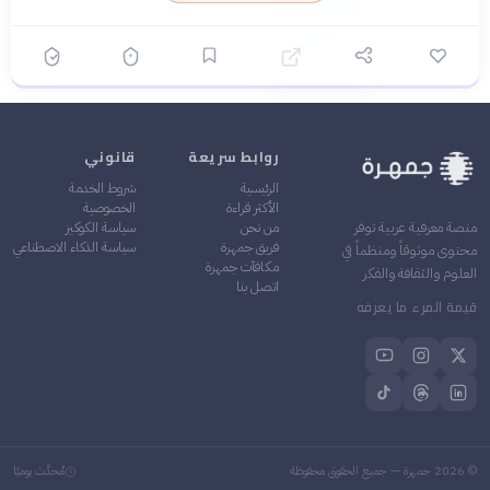
المشهورة والخوض في قضايا
جيدة لاستيعاب التفاصيل
حساسة تاريخياً
المعقدة والحوارات الفكرية
أسلوب فكري متطور: تندمج
✓
فيه الأدوات الحديثة من علم
الاجتماع والنقد التاريخي
بسلاسة
تغطية شاملة: يعالج الكتاب
✓
كل جوانب الفتنة من السقيفة
روابط سريعة
قانوني
إلى موقعة الجمل وصفين
الرئيسية
شروط الخدمة
الأكثر قراءة
الخصوصية
من نحن
سياسة الكوكيز
منصة معرفية عربية توفر
فريق جمهرة
سياسة الذكاء الاصطناعي
محتوى موثوقاً ومنظماً في
مكافآت جمهرة
العلوم والثقافة والفكر
اتصل بنا
قيمة المرء ما يعرفه
©
2026
جمهرة — جميع الحقوق محفوظة
مُحدَّث يوميًا