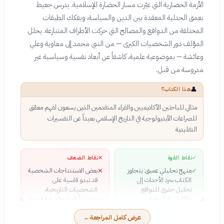
الأزمة الحضارية التي غيّرت مسار الحضارة الإسلامية. يدرس جعيط
بعمق الجدلية المعقدة بين الدين والسياسة، ويفكك الطبقات
المختلفة من الدوافع والمصالح التي حركت الأطراف المتنازعة. يحلل
المؤلف دور الشخصيات الكبرى — من النبي محمد إلى معاوية وعلي
وعائشة — بموضوعية علمية، كاشفاً عن أبعاد نفسية وسياسية غير
مدروسة من قبل.
👤
هذا الكتاب؟
مثالي للباحثين الأكاديميين والقراء المتقدمين الذين يسعون لفهم معمّق
للصراعات الأيديولوجية في التاريخ الإسلامي بعيداً عن التفسيرات
التقليدية
✓
نقاط القوة
✕
نقاط الضعف
منهج تحليلي عميق: يتجاوز
بعض الاستنتاجات الشخصية
✕
✓
الكتاب سرد الأحداث إلى
قد تبدو قاسية على
تحليل جذري للدوافع
الشخصيات التاريخية،
والآليات التاريخية
وتحديداً النبي والصحابة، مما
نزعة نقدية جريئة: لا يتردد
قد يثير جدلاً
✓
عرض كامل المراجعة
←
جعيط عن تفنيد الروايات
الكتاب يتطلب خلفية تاريخية
✕