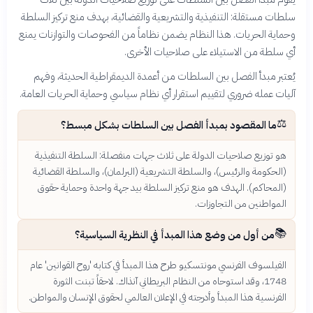
سلطات مستقلة: التنفيذية والتشريعية والقضائية، بهدف منع تركيز السلطة
وحماية الحريات. هذا النظام يضمن نظاماً من الفحوصات والتوازنات يمنع
أي سلطة من الاستيلاء على صلاحيات الأخرى.
يُعتبر مبدأ الفصل بين السلطات من أعمدة الديمقراطية الحديثة، وفهم
آليات عمله ضروري لتقييم استقرار أي نظام سياسي وحماية الحريات العامة.
⚖️
ما المقصود بمبدأ الفصل بين السلطات بشكل مبسط؟
هو توزيع صلاحيات الدولة على ثلاث جهات منفصلة: السلطة التنفيذية
(الحكومة والرئيس)، والسلطة التشريعية (البرلمان)، والسلطة القضائية
(المحاكم). الهدف هو منع تركيز السلطة بيد جهة واحدة وحماية حقوق
المواطنين من التجاوزات.
📚
من أول من وضع هذا المبدأ في النظرية السياسية؟
الفيلسوف الفرنسي مونتسكيو طرح هذا المبدأ في كتابه 'روح القوانين' عام
1748، وقد استوحاه من النظام البريطاني آنذاك. لاحقاً تبنت الثورة
الفرنسية هذا المبدأ وأدرجته في الإعلان العالمي لحقوق الإنسان والمواطن.