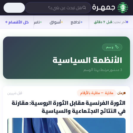
هل تبحث عن شيء؟
تدافع
أسواق
ناس
روح
كل الأقسام
شيفر
آخر تحديث
قبل 7 دقائق
🏷️ وسم
الأنظمة السياسية
3
منشور مرتبط بهذا الوسم
زمان
مقارنة — مقارنة بالأرقام
قبل شهرين
›
الثورة الفرنسية مقابل الثورة الروسية: مقارنة
في النتائج الاجتماعية والسياسية