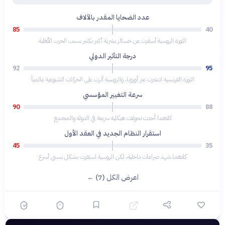
عدد الضحايا المقدر بالآلاف
85
40
الثورة الروسية أسفرت عن خسائر بشرية أكبر بكثير بسبب الحرب الأهلية
درجة التأثير الدولي
92
95
الثورة الفرنسية انتشرت عبر أوروبا، والروسية أثرت على الحركات الشيوعية عالمياً
سرعة التغيير المؤسسي
90
88
كلاهما أحدث تحولات هيكلية سريعة في الدولة والمجتمع
استقرار النظام الجديد في العقد الأول
45
35
كلاهما شهد صراعات داخلية، لكن الروسية استقرت بشكل نسبي أسرع
اعرض الكل (7) ←