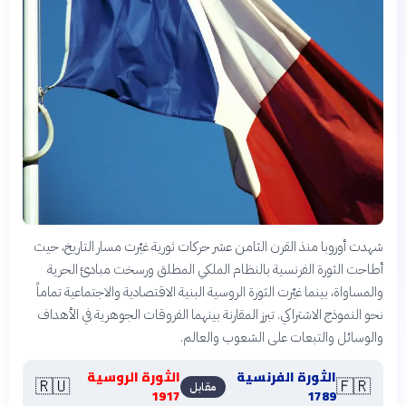
شهدت أوروبا منذ القرن الثامن عشر حركات ثورية غيّرت مسار التاريخ، حيث
أطاحت الثورة الفرنسية بالنظام الملكي المطلق ورسخت مبادئ الحرية
والمساواة، بينما غيّرت الثورة الروسية البنية الاقتصادية والاجتماعية تماماً
نحو النموذج الاشتراكي. تبرز المقارنة بينهما الفروقات الجوهرية في الأهداف
والوسائل والتبعات على الشعوب والعالم.
الثورة الفرنسية
الثورة الروسية
🇷🇺
🇫🇷
مقابل
1917
1789