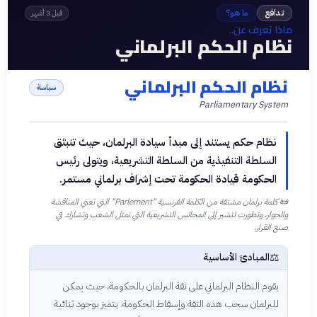
تدافع
ما هو؟
قبل 3 أشهر
ماذا تعرف عن..
نظام الحكم البرلماني
نظام الحكم البرلماني
سياسة
Parliamentary System
نظام حكم يستند إلى مبدأ سيادة البرلمان، حيث تنبثق
السلطة التنفيذية من السلطة التشريعية، ويتولى رئيس
الحكومة قيادة الحكومة تحت إشراف برلماني مستمر.
📜
كلمة برلمان مشتقة من الكلمة الفرنسية "Parlement" التي تعني المناقشة
والحوار، وتطورت لتشير إلى المجالس التشريعية التي تمثل الشعب وتشارك في
صنع القرار.
⚖️
المبادئ الأساسية
يقوم النظام البرلماني على ثقة البرلمان بالحكومة، حيث يمكن
للبرلمان سحب هذه الثقة وإسقاط الحكومة. يتميز بوجود ثنائية